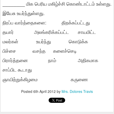
________
மிக
பெரிய
மகிழ்ச்சி
கொண்டாட்டம்
உள்ளது
.
இயேசு
உயர்ந்துள்ளது
.
நிரப்ப
வார்த்தைகளை
:
திறக்கப்பட்டது
தயார்
அலங்கரிக்கப்பட்ட
சாயமிட்ட
மலர்கள்
உயர்ந்து
கொடுக்க
பிச்சை
வசந்த
களைச்செடி
பிரார்த்தனை
நாம்
அதிகமாக
சாப்பிட
கூடாது
ஞாயிற்றுக்கிழமை
கருணை
Posted
6th April 2012
by
Mrs. Dolores Travis