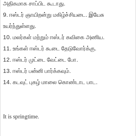
அதிகமாக
சாப்பிட
கூடாது
.
9
.
ஈஸ்டர்
ஞாயிறன்று
மகிழ்ச்சியடை
.
இயேசு
உயர்ந்துள்ளது
.
10
.
மலர்கள்
மற்றும்
ஈஸ்டர்
கவிகை
அணிய
.
11
.
உங்கள்
ஈஸ்டர்
கூடை
தேடுவோர்க்கு
.
12
.
ஈஸ்டர்
முட்டை
வேட்டை
போ
.
13
.
ஈஸ்டர்
பன்னி
பார்க்கவும்
.
14
.
கடவுட்
புகழ்
மாலை
கொண்டாட
பாட
.
It is springtime.