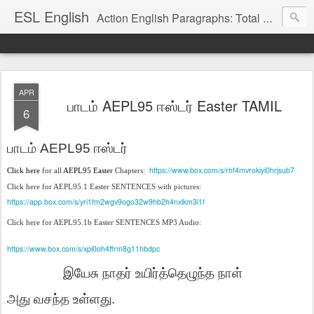
ESL English
Action English Paragraphs: Total Physical Response (TPR) Paragraphs for the High School and Adult Language Student
APR
பாடம் AEPL95 ஈஸ்டர் Easter TAMIL
6
பாடம்
AEPL95
ஈஸ்டர்
https://www.box.com/s/rhf4mvrokiyi0hrjsub7
Click here
for all
AEPL95 Easter
Chapters:
Click here for AEPL95.1 Easter SENTENCES with pictures:
https://app.box.com/s/yri1fm2wgv9ogo32w9hb2h4nxlkm3i1f
Click here for AEPL95.1b Easter SENTENCES MP3 Audio:
https://www.box.com/s/xpi0oh4ffrm8g11hbdpc
இயேசு
நாதர்
உயிர்த்தெழுந்த
நாள்
அது
வசந்த
உள்ளது
.