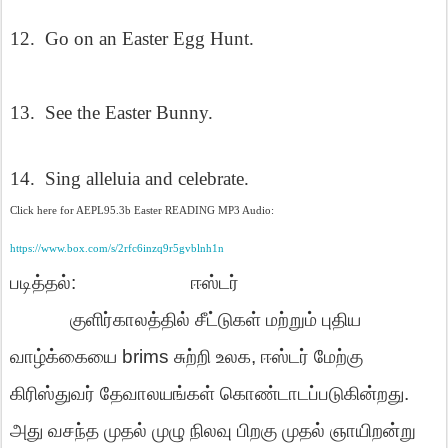
12.
Go on an Easter Egg Hunt.
13.
See the Easter Bunny.
14.
Sing alleluia and celebrate.
Click here for AEPL95.3b Easter READING MP3 Audio:
https://www.box.com/s/2rfc6inzq9r5gvblnh1n
படித்தல்
:
ஈஸ்டர்
குளிர்காலத்தில்
சீட்டுகள்
மற்றும்
புதிய
வாழ்க்கையை
brims
சுற்றி
உலக
,
ஈஸ்டர்
மேற்கு
கிரிஸ்துவர்
தேவாலயங்கள்
கொண்டாடப்படுகின்றது
.
அது
வசந்த
முதல்
முழு
நிலவு
பிறகு
முதல்
ஞாயிறன்று