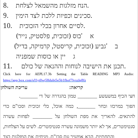
8.
.
הנח
מזלגות
מהשמאל
לצלחת
9.
.
סכינים
וכפיות
ללכת
לצד
הימין
10.
.
לסיים
אחרון
בכלי
הזכוכית
)
,
,
(
'
א
כוס
זכוכית
פלסטיק
נייר
)
,
,
,
(
'
ב
גביע
זכוכית
קריסטל
קרמיקה
בדיל
ג
יין
או
כוסות
שמפניה
11.
.
תכנן
את
הישיבה
לנוחות
וההנאה
של
כולם
Click here for AEPL17.3b Setting the Table READING MP3 Audio:
https://app.box.com/s/l1yi0wj58dubt5e5b1fhof7lvxzlq8fz
:
קריאה
עריכת
השולחן
________.
_________
חצי
הכיף
במשעשע
טמון
בהגדרה
של
די
"
,
________,
הפוך
במרכזו
ובחר
כמה
אוכל
כלי
זכוכית
וסכו
ם
כדי
_________
.
להתאים
להאריך
את
מפת
השולחן
על
לפחות
עשרה
,
.
,
סנטימטרים
אך
לא
יותר
משמונה
עשרה
סנטימטרים
לשים
על
הצלחות
.
"
.
_________
והתחתיות
הבא
אמשיך
עם
סכו
ם
מניחים
את
המזלגות
בצד