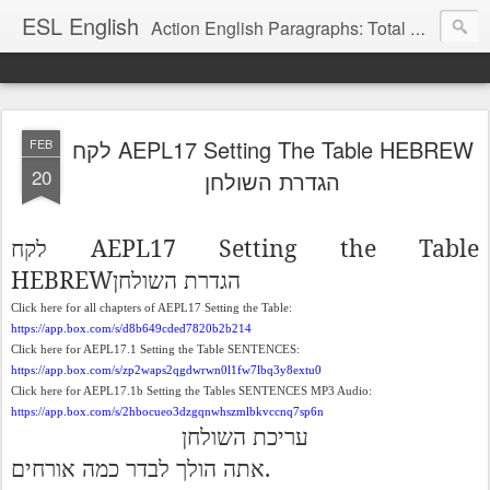
ESL English
Action English Paragraphs: Total Physical Response (TPR) Paragraphs for the High School and Adult Language Student
לקח AEPL17 Setting The Table HEBREW
FEB
20
הגדרת השולחן
AEPL17 Setting the Table
לקח
HEBREW
הגדרת
השולחן
Click here for all chapters of AEPL17 Setting the Table:
https://app.box.com/s/d8b649cded7820b2b214
Click here for AEPL17.1 Setting the Table SENTENCES:
https://app.box.com/s/zp2waps2qgdwrwn0l1fw7lbq3y8extu0
Click here for AEPL17.1b Setting the Tables SENTENCES MP3 Audio:
https://app.box.com/s/2hbocueo3dzgqnwhszmlbkvccnq7sp6n
עריכת
השולחן
.
אתה
הולך
לבדר
כמה
אורחים