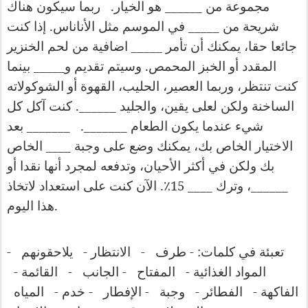
.
______
مجموعة
من
هو
الخيار
ربما
سيكون
هناك
.
_____
شريحة
من
في
الموسم
مثل
الأناناس
إذا
كنت
_____
جائعا
حقا،
يمكنك
أن
تأمر
اضافية
من
لحم
الخنزير
_____
.
المقدد
أو
الخبز
المحمص
وسيتم
تقديم
و
بينما
كنت
تنتظر،
وربما
العصير،
الحليب،
القهوة
أو
الشوكولاته
______.
الساخنة
ولكن
لعلى
يقين،
والجليد
كنت
آكل
كل
_______
_______.
شيء
عندما
يكون
الطعام
بعد
____
الاختيار
الخاص
بك،
يمكنك
وضع
على
وجبة
الخاص
بك
ولكن
في
أكثر
الأحيان،
وتدفعه
لمجرد
أنها
نقدا
أو
.
____ 15
______
،
وترك
٪
الآن
كنت
على
استعداد
لاتخاذ
.
هذا
اليوم
-
-
-
: -
تعبئة
في
كلمات
طرف
الانتظار
يلاحقونهم
-
-
-
-
المواد
الغذائية
المفتاح
الجانب
القائمة
-
-
-
-
-
الفاكهة
الفطائر
وجبة
الإفطار
خدم
المياه