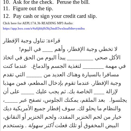
10.
Ask for the check. Peruse the bill.
11.
Figure out the tip.
12.
Pay cash or sign your credit card slip.
Click here for AEPL17A.3b READING MP3 Audio:
https://app.box.com/s/4u6jhbj0t3bj3mdf3wxhna0dtevymibu
:
قراءة
تناول
وجبة
الإفطار
!
____
لا
تخطي
وجبة
الإفطار،
وأهم
في
اليوم
__________
الأكل
صحي
يبدأ
اليوم
من
الحق
في
اتخاذ
.
________
في
مهمة
لتغذية
الجسم
والدماغ
عندما
كنت
______
مسافرا
بالسيارة
وهناك
العديد
من
التي
تقدم
.
وجبة
الإفطار
عندما
تقوم
بإدخال
المطعم،
فمن
مهذبا
_____
.
____
لإزالة
الخاصة
بك
ثم
يجب
عليك
على
أن
_____
.
يجلسوا
بعد
الملقم،
يمكنك
الجلوس،
تصفح
عبر
،
.
والنظام
ما
يحلو
لك
سوف
إفطار
جميع
الأمريكية
ديك
خيار
من
لحم
الخنزير
المقدد،
ولحم
الخنزير
أو
النقانق،
.
البيض
المخفوق
أو
تلك
فعلت
أكثر
سهولة
وتستخدم