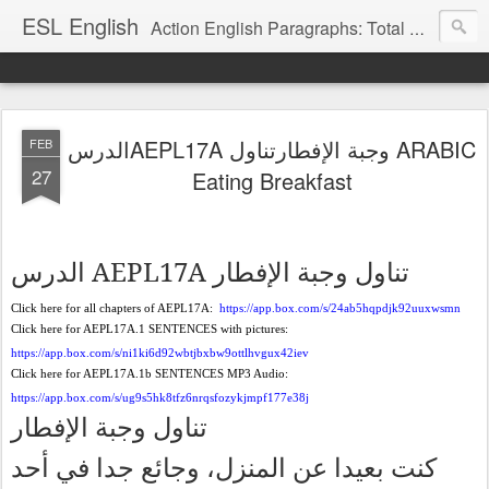
ESL English
Action English Paragraphs: Total Physical Response (TPR) Paragraphs for the High School and Adult Language Student
الدرسAEPL17A وجبة الإفطارتناول ARABIC
FEB
27
Eating Breakfast
AEPL17A
تناول
وجبة
الإفطار
الدرس
Click here for all chapters of AEPL17A:
https://app.box.com/s/24ab5hqpdjk92uuxwsmn
Click here for AEPL17A.1 SENTENCES with pictures:
https://app.box.com/s/ni1ki6d92wbtjbxbw9ottlhvgux42iev
Click here for AEPL17A.1b SENTENCES MP3 Audio:
https://app.box.com/s/ug9s5hk8tfz6nrqsfozykjmpf177e38j
تناول
وجبة
الإفطار
كنت
بعيدا
عن
المنزل،
وجائع
جدا
في
أحد