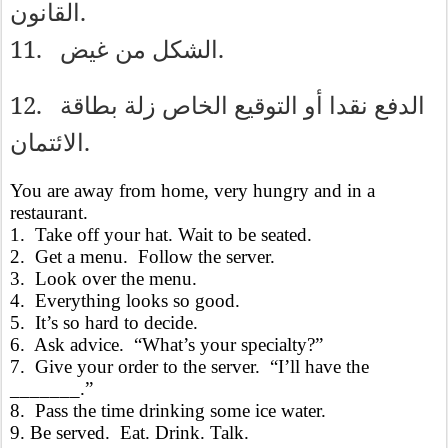
.
القانون
11.
.
الشكل
من
غيض
12.
الدفع
نقدا
أو
التوقيع
الخاص
زلة
بطاقة
.
الائتمان
You are away from home, very hungry and in a
restaurant.
1.
Take off your hat. Wait to be seated.
2.
Get a menu.
Follow the server.
3.
Look over the menu.
4.
Everything looks so good.
5.
It’s so hard to decide.
6.
Ask advice. “What’s your specialty?”
7.
Give your order to the server.
“I’ll have the
_______.”
8.
Pass the time drinking some ice water.
9. Be served. Eat. Drink. Talk.