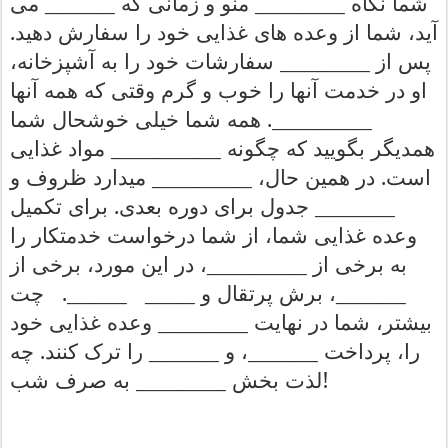
_______
_________
شما
نگاه
منو
و
زمانی
که
می
.
آید،
شما
از
وعده
های
غذایی
خود
را
سفارش
دهید
_________
پس
از
سفارشات
خود
را
به
آشپزخانه،
او
در
خدمت
آنها
را
خوب
و
گرم
وقتی
که
همه
آنها
__________.
همه
شما
خیلی
خوشحال
شما
___________
همدیگر
بگویید
که
چگونه
مواد
غذایی
__________
.
است
در
همین
حال،
میدارد
ظروف
و
.
________
جدول
برای
دوره
بعدی
برای
تکمیل
وعده
غذایی
شما،
از
شما
درخواست
خدمتکار
را
__________
از
برخی
مورد،
این
در
،
از
برخی
به
______.
_____
_______
چت
و
پرتقال
برش
،
_________
بیشتر،
شما
در
نهایت
وعده
غذایی
خود
.
_______
_______
چه
کنند
ترک
را
و
،
پرداخت
را،
_________
!
لذت
بخش
به
صرف
شب