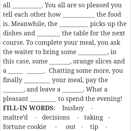
all __________. You all are so pleased you
tell each other how ___________ the food
is. Meanwhile, the __________ picks up the
dishes and ________ the table for the next
course. To complete your meal, you ask
the waiter to bring some __________, in
this case, some _______, orange slices and
a _____
______.
Chatting some more, you
finally _________ your meal, pay the
_______, and leave a _______. What a
pleasant _________ to spend the evening!
FILL-IN WORDS:
busboy
-
maître’d
-
decisions
-
taking
-
fortune cookie
-
out
-
tip
-