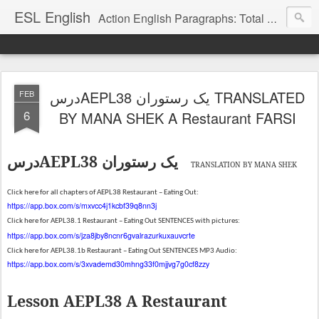
ESL English
Action English Paragraphs: Total Physical Response (TPR) Paragraphs for the High School and Adult Language Student
درسAEPL38 یک رستوران TRANSLATED
FEB
6
BY MANA SHEK A Restaurant FARSI
AEPL38
یک
رستوران
درس
TRANSLATION BY MANA SHEK
Click here for all chapters of AEPL38 Restaurant – Eating Out:
https://app.box.com/s/mxvcc4j1kcbf39q8nn3j
Click here for AEPL38.1 Restaurant – Eating Out SENTENCES with pictures:
https://app.box.com/s/jza8jby8ncnr6gvalrazurkuxauvcrte
Click here for AEPL38.1b Restaurant – Eating Out SENTENCES MP3 Audio:
https://app.box.com/s/3xvademd30mhng33f0mjjvg7g0cf8zzy
Lesson AEPL38 A Restaurant