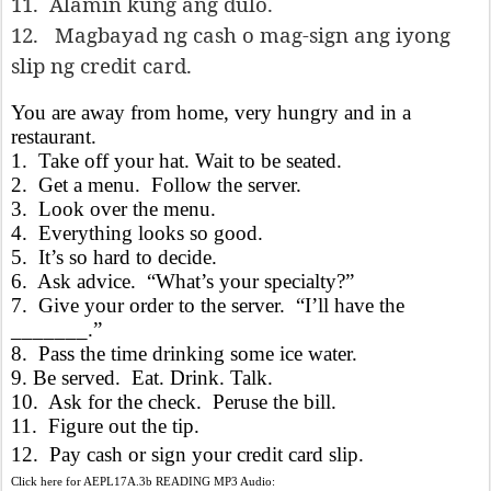
11.
Alamin kung ang dulo.
12.
Magbayad ng cash o mag-sign ang iyong
slip ng credit card.
You are away from home, very hungry and in a
restaurant.
1.
Take off your hat. Wait to be seated.
2.
Get a menu.
Follow the server.
3.
Look over the menu.
4.
Everything looks so good.
5.
It’s so hard to decide.
6.
Ask advice. “What’s your specialty?”
7.
Give your order to the server.
“I’ll have the
_______.”
8.
Pass the time drinking some ice water.
9. Be served. Eat. Drink. Talk.
10.
Ask for the check. Peruse the bill.
11.
Figure out the tip.
12.
Pay cash or sign your credit card slip.
Click here for AEPL17A.3b READING MP3 Audio: