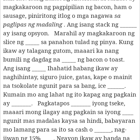
magkakaroon ng pagpipilian ng bacon, ham o
sausage, piniritong itlog o mga nagawa
sa
paglipas ng madaling
. Ang isang stack ng ______
ay isang opsyon.
Marahil ay magkakaroon ng
slice ng _____ sa panahon tulad ng pinya. Kung
ikaw ay talagang gutom, maaari ka nang
bumili ng dagdag na _____ ng bacon o toast.
Ang isang _____ Ihahatid habang ikaw ay
naghihintay, siguro juice, gatas, kape o mainit
na tsokolate ngunit para sa bang, ice ______.
Kumain mo ang lahat ng ito kapag ang pagkain
ay _______.
Pagkatapos _______ iyong tseke,
maaari mong ilagay ang pagkain sa iyong ____
ngunit mas madalas kaysa sa hindi, babayaran
mo lamang para sa ito sa cash o ______, nag-
iiwan ng 15% ____. Ngayon ikaw ay handa na