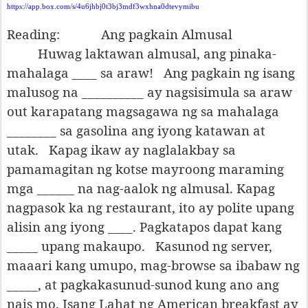
https://app.box.com/s/4u6jhbj0t3bj3mdf3wxhna0dtevymibu
Reading: Ang pagkain Almusal
Huwag laktawan almusal, ang pinaka-
mahalaga ____ sa araw!
Ang pagkain ng isang
malusog na __________ ay nagsisimula sa araw
out karapatang magsagawa ng sa mahalaga
________ sa gasolina ang iyong katawan at
utak.
Kapag ikaw ay naglalakbay sa
pamamagitan ng kotse mayroong maraming
mga ______ na nag-aalok ng almusal. Kapag
nagpasok ka ng restaurant, ito ay polite upang
alisin ang iyong ____. Pagkatapos dapat kang
_____ upang makaupo.
Kasunod ng server,
maaari kang umupo, mag-browse sa ibabaw ng
_____, at pagkakasunud-sunod kung ano ang
nais mo. Isang Lahat ng American breakfast ay