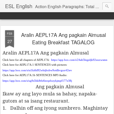
ESL English
Action English Paragraphs: Total Physical Response (TPR) Paragraphs for the High School and Adult Language Student
Aralin AEPL17A Ang pagkain Almusal
FEB
27
Eating Breakfast TAGALOG
Aralin AEPL17A Ang pagkain Almusal
Click here for all chapters of AEPL17A:
https://app.box.com/s/24ab5hqpdjk92uuxwsmn
Click here for AEPL17A.1 SENTENCES with pictures:
https://app.box.com/s/ni1ki6d92wbtjbxbw9ottlhvgux42iev
Click here for AEPL17A.1b SENTENCES MP3 Audio:
https://app.box.com/s/ug9s5hk8tfz6nrqsfozykjmpf177e38j
Ang pagkain Almusal
Ikaw ay ang layo mula sa bahay, napaka-
gutom at sa isang restaurant.
1.
Dalhin off ang iyong sumbrero. Maghintay