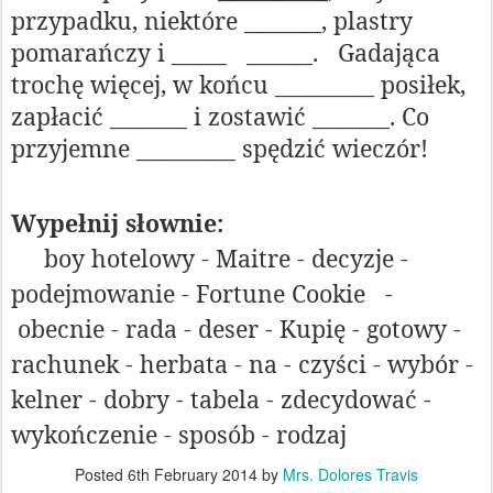
przypadku, niektóre _______, plastry
pomarańczy i _____
______.
Gadająca
trochę więcej, w końcu _________ posiłek,
zapłacić _______ i zostawić _______. Co
przyjemne _________ spędzić wieczór!
Wypełnij słownie:
boy hotelowy - Maitre - decyzje -
podejmowanie - Fortune Cookie
-
obecnie - rada - deser - Kupię - gotowy -
rachunek - herbata - na - czyści - wybór -
kelner - dobry - tabela - zdecydować -
wykończenie - sposób - rodzaj
Posted
6th February 2014
by
Mrs. Dolores Travis