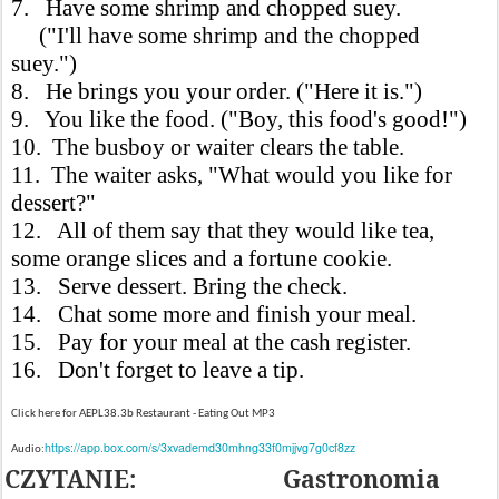
7. Have some shrimp and chopped suey.
("I'll have some shrimp and the chopped
suey.")
8. He brings you your order. ("Here it is.")
9. You like the food. ("Boy, this food's good!")
10. The busboy or waiter clears the table.
11. The waiter asks, "What would you like for
dessert?"
12. All of them say that they would like tea,
some orange slices and a fortune cookie.
13. Serve dessert. Bring the check.
14. Chat some more and finish your meal.
15. Pay for your meal at the cash register.
16. Don't forget to leave a tip.
Click here for AEPL38.3b Restaurant - Eating Out MP3
https://app.box.com/s/3xvademd30mhng33f0mjjvg7g0cf8zz
Audio:
CZYTANIE:
Gastronomia