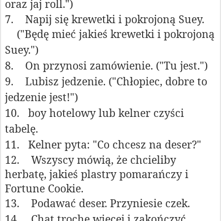
oraz jaj roll.")
7.
Napij się krewetki i pokrojoną Suey.
("Będę mieć jakieś krewetki i pokrojoną
Suey.")
8.
On przynosi zamówienie. ("Tu jest.")
9.
Lubisz jedzenie. ("Chłopiec, dobre to
jedzenie jest!")
10.
boy hotelowy lub kelner czyści
tabelę.
11.
Kelner pyta: "Co chcesz na deser?"
12.
Wszyscy mówią, że chcieliby
herbatę, jakieś plastry pomarańczy i
Fortune Cookie.
13.
Podawać deser. Przyniesie czek.
14.
Chat trochę więcej i zakończyć