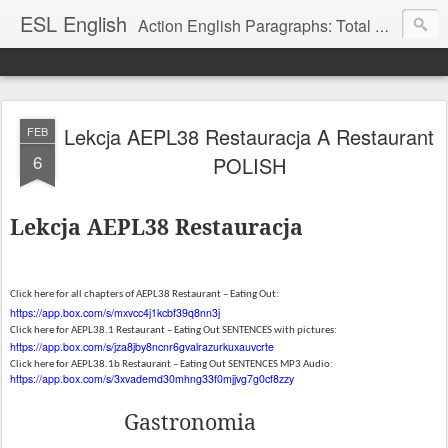
ESL English
Action English Paragraphs: Total Physical Response (TPR) Paragraphs for the High School and Adult Language Student
Lekcja AEPL38 Restauracja A Restaurant
FEB
6
POLISH
Lekcja AEPL38 Restauracja
Click here for all chapters of AEPL38 Restaurant – Eating Out:
https://app.box.com/s/mxvcc4j1kcbf39q8nn3j
Click here for AEPL38.1 Restaurant – Eating Out SENTENCES with pictures:
https://app.box.com/s/jza8jby8ncnr6gvalrazurkuxauvcrte
Click here for AEPL38.1b Restaurant – Eating Out SENTENCES MP3 Audio:
https://app.box.com/s/3xvademd30mhng33f0mjjvg7g0cf8zzy
Gastronomia