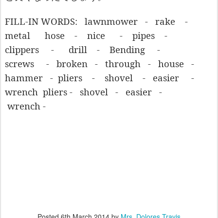
FILL-IN WORDS:
lawnmower
-
rake
-
metal
hose
-
nice
-
pipes
-
clippers
-
drill
-
Bending
-
screws
-
broken
-
through
-
house
-
hammer
-
pliers
-
shovel
-
easier
-
wrench
pliers -
shovel
-
easier
-
wrench -
Posted
6th March 2014
by
Mrs. Dolores Travis