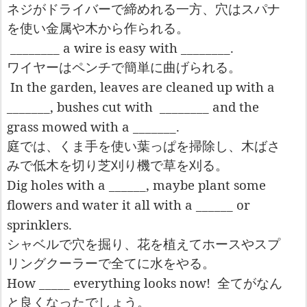
ネジがドライバーで締めれる一方、穴はスパナ
を使い金属や木から作られる。
________ a wire is easy with ________.
ワイヤーはペンチで簡
単
に曲げられる。
In the garden, leaves are cleaned up with a
_______, bushes cut with
________ and the
grass mowed with a _______.
庭では、くま手を使い葉っぱを掃除し、木ばさ
みで低木を切り芝刈り機で草を刈る。
Dig holes with a ______, maybe plant some
flowers and water it all with a ______ or
sprinklers.
シャベルで穴を掘り、花を植えてホースやスプ
リングクーラーで全てに水をやる。
How _____ everything looks now!
全てがなん
と良くなったでしょう。