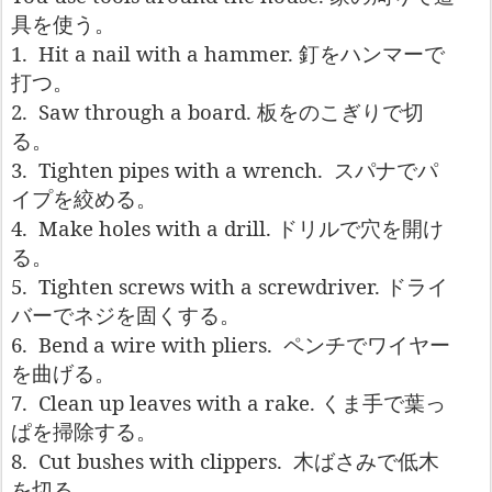
具を使う。
1.
Hit a nail with a hammer.
釘をハンマーで
打つ。
2.
Saw through a board.
板をのこぎりで切
る。
3.
Tighten pipes with a wrench.
スパナでパ
イプを絞める。
4.
Make holes with a drill.
ドリルで穴を開け
る。
5.
Tighten screws with a screwdriver.
ドライ
バーでネジを固くする。
6.
Bend a wire with pliers.
ペンチでワイヤー
を曲げる。
7.
Clean up leaves with a rake.
くま手で葉っ
ぱを掃除する。
8.
Cut bushes with clippers.
木ばさみで低木
を切る。