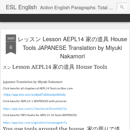
ESL English
Action English Paragraphs: Total Physical Response (TPR) Paragraphs for the High School and Adult Language Student
レッスン Lesson AEPL14 家の道具 House
MAR
6
Tools JAPANESE Translation by Miyuki
Nakamori
Lesson AEPL14
House Tools
家の道具
スン
Japanese Translation by Miyuki Nakamori
Click here for
all chapters of AEPL14 Tools on Box.com
https://app.box.com/s/o6pdt7ab9za4pc9shidy
:
Click here for AEPL14.1 SENTENCES with pictures:
https://app.box.com/s/7x6u3oro630cm4d6j72x
Click here for MP3 Audio for AEPL14.1b Tools SENTENCES:
https://app.box.com/s/ag1ob2m1smqlyygwbi7a
You use tools around the house.
家の周りで道