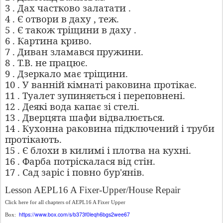
3 . Дах частково залатати .
4 . Є отвори в даху , теж.
5 . Є також тріщини в даху .
6 . Картина криво.
7 . Диван зламався пружини.
8 . Т.В. не працює.
9 . Дзеркало має тріщини.
10 . У ванній кімнаті раковина протікає.
11 . Туалет зупиняється і переповнені.
12 . Деякі вода капає зі стелі.
13 . Дверцята шафи відвалюється.
14 . Кухонна раковина підключений і труби
протікають.
15 . Є блохи в килимі і плотва на кухні.
16 . Фарба потріскалася від стін.
17 . Сад заріс і повно бур'янів.
Lesson AEPL16 A Fixer-Upper/House Repair
Click here for all chapters of AEPL16 A Fixer Upper
https://www.box.com/s/b373f0leqh6bgs2wee67
Box: