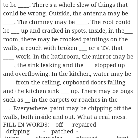
to be ____. There's a whole slew of things that
could be wrong. Outside, the antenna may be
____. The chimney may be ____. The roof could
be ___ up and cracked in spots. Inside, in the___
room, there may be crooked paintings on the
walls, a couch with broken ___ or a T.V. that
____ work. In the bathroom, the mirror may be
____, the sink leaking and the ___ stopped up
and overflowing. In the kitchen, water may be
____ from the ceiling, cupboard doors falling __
and the kitchen sink ___ up. There may be bugs
such as __ in the carpets or roaches in the
__.
Everywhere, paint may be chipping off the
walls, both inside and out. What a real mess!
FILL-IN WORDS:
-
off
-
repaired
-
dripping
-
patched -
living
-
shambles
-
plugged
-
bent