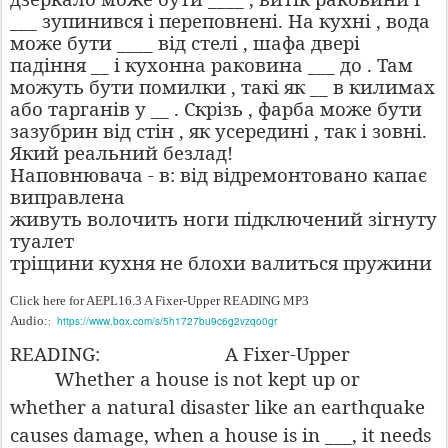
___ зупинився і переповнені. На кухні , вода
може бути ____ від стелі , шафа двері
падіння __ і кухонна раковина ___ до . Там
можуть бути помилки , такі як __ в килимах
або тарганів у __ . Скрізь , фарба може бути
зазубрин від стін , як усередині , так і зовні.
Який реальний безлад!
Наповнювача - в: від відремонтовано капає
виправлена
живуть волочить ноги підключений зігнуту
туалет
тріщини кухня не блохи валиться пружини
Click here for AEPL16.3 A Fixer-Upper READING MP3
Audio:
https://www.box.com/s/5h1727bu9c6g2vzqo0gr
:
READING:
A Fixer-Upper
Whether a house is not kept up or
whether a natural disaster like an earthquake
causes damage, when a house is in ___, it needs