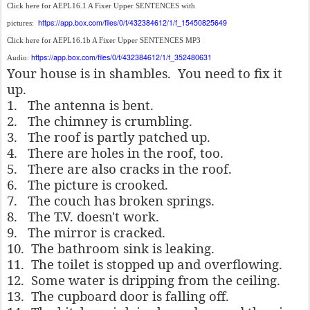
Click here for AEPL16.1 A Fixer Upper SENTENCES with
https://app.box.com/files/0/f/432384612/1/f_15450825649
pictures:
Click here for AEPL16.1b A Fixer Upper SENTENCES MP3
https://app.box.com/files/0/f/432384612/1/f_352480631
Audio:
Your house is in shambles.
You need to fix it
up.
1.
The antenna is bent.
2.
The chimney is crumbling.
3.
The roof is partly patched up.
4.
There are holes in the roof, too.
5.
There are also cracks in the roof.
6.
The picture is crooked.
7.
The couch has broken springs.
8.
The T.V. doesn't work.
9.
The mirror is cracked.
10.
The bathroom sink is leaking.
11.
The toilet is stopped up and overflowing.
12.
Some water is dripping from the ceiling.
13.
The cupboard door is falling off.