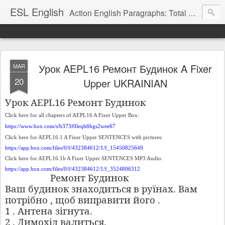
ESL English
Action English Paragraphs: Total Physical Response (TPR) Paragraphs for the High School and Adult Language Student
Урок AEPL16 Ремонт Будинок A Fixer
MAR
20
Upper UKRAINIAN
Урок AEPL16 Ремонт Будинок
Click here for all chapters of AEPL16 A Fixer Upper Box:
https://www.box.com/s/b373f0leqh6bgs2wee67
Click here for AEPL16.1 A Fixer Upper SENTENCES with pictures:
https://app.box.com/files/0/f/432384612/1/f_15450825649
Click here for AEPL16.1b A Fixer Upper SENTENCES MP3 Audio:
https://app.box.com/files/0/f/432384612/1/f_3524806312
Ремонт Будинок
Ваш будинок знаходиться в руїнах. Вам
потрібно , щоб виправити його .
1 . Антена зігнута.
2 . Димохід валиться.