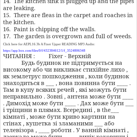
14.
The kitchen sink is plugged up and the pipes
are leaking.
15.
There are fleas in the carpet and roaches in
the kitchen.
16.
Paint is chipping off the walls.
17.
The garden is overgrown and full of weeds.
Click here for AEPL16.3b A Fixer Upper READING MP3 Audio:
https://app.box.com/files/0/f/432384612/1/f_3524806348
ЧИТАННЯ : Fixer - Верхній
Будь будинок не підтримується на
високому або чи викликає стихійне лихо ,
як землетрус пошкодження , коли будинок
знаходиться в ___ , вона повинна бути ____ .
Там в купу всяких речей , які можуть бути
неправильно . Зовні , антена може бути ____
. Димохід може бути ____ . Дах може бути ___
і тріщини в плямах. Всередині , в the___
кімнаті , може бути криво картини на
стінах , кушетка зі зламаними ___ або
телевізора , ____ роботи . У ванній кімнаті ,
дзеркало може бути ____ , витік раковини і