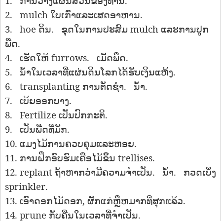
1
.
.
ການ​ວາງ​ແຜນ​ສວນ​ຂອງ​ທ່ານ​
2
.
mulch
.
ໃບ​ເກົ່າ​ແລະ​ເສດ​ອາ​ຫານ​
3
.
hoe
.
mulch
ດິນ​
ຂຸດ​ໃນ​ການ​ປະ​ສົມ
ແລະ​ການ​ປູກ​
.
ພືດ​
4
.
furrows
.
.
ເຮັດ​ໃຫ້
ເມັດ​ພືດ​
5
.
.
ນ​້​ໍ​າ​ໃນ​ເວ​ລາ​ທີ່​ແຜ່ນ​ດິນ​ໂລກ​ໄດ້​ຮັບ​ເງິນ​ແຫ້ງ​
6
.
transplanting
.
.
ການ​ຕັດ​ຊໍາ​
ນ​້​ໍ​າ​
7
.
.
ເບ້ຍ​ອອກ​ບາງ​
8
.
Fertilize
.
ເປັນ​ປົກ​ກະ​ຕິ​
9
.
.
ເປັນ​ພືດ​ທີ່​ມັກ​
10
.
.
ແມງ​ໄມ້​ການ​ຄວບ​ຄຸມ​ແລະ​ຫອຍ​
11
.
trellises
.
ການ​ຝຶກ​ອົບ​ຮົມ​ເຄືອ​ໄມ້​ຂຶ້ນ
12
.
replant
.
.
ຖ້າ​ຫາກ​ວ່າ​ມີ​ຄວາມ​ຈໍາ​ເປັນ​
ນ​້​ໍ​າ​
ກວດ​ເບິ່ງ
sprinkler
.
13
.
,
.
ເອົາ​ດອກ​ໄມ້​ດອກ​
ຜັກ​ແກ່​ຫຼື​ຫມາກ​ທີ່​ສຸກ​ແລ້ວ​
14
. prune
.
ກັບ​ຄືນ​ໃນ​ເວ​ລາ​ທີ່​ຈໍາ​ເປັນ​