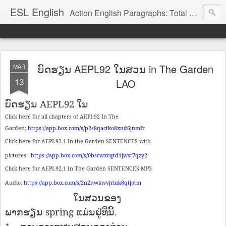
ESL English
Action English Paragraphs: Total Physical Response (TPR) Paragraphs for the High School and Adult Language Student
ບົດ​ຮຽນ AEPL92 ໃນ​ສວນ in The Garden
MAR
13
LAO
AEPL92
ບົດ
ຮຽນ
ໃນ
Click here for all chapters of AEPL92 In The
Garden:
https://app.box.com/s/p2s8qactko8xnd6jnmfr
Click here for AEPL92.1 In the Garden SENTENCES with
pictures:
https://app.box.com/s/0bscwxrqtd1jwst7qzy2
Click here for AEPL92.1 In The Garden SENTENCES MP3
Audio:
https://app.box.com/s/2n2nwkwvjriuk8qtjotm
ໃນ​ສວນ​ຂອງ
spring
.
ພາກ​ຮຽນ
ແມ່ນ​ຢູ່​ທີ່​ນີ້​