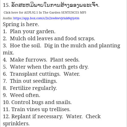
15
.
.
ລັດ​ສະ​ຫມີ​ພາບ​ໃນ​ການ​ສ້າງ​ຂອງ​ພຣະ​ເຈົ້າ​
Click here for AEPL92.1 In The Garden SENTENCES MP3
Audio:
https://app.box.com/s/2n2nwkwvjriuk8qtjotm
Spring is here.
1.
Plan your garden.
2.
Mulch old leaves and food scraps.
3.
Hoe the soil.
Dig in the mulch and planting
mix.
4.
Make furrows.
Plant seeds.
5.
Water when the earth gets dry.
6.
Transplant cuttings.
Water.
7.
Thin out seedlings.
8.
Fertilize regularly.
9.
Weed often.
10. Control bugs and snails.
11. Train vines up trellises.
12. Replant if necessary.
Water.
Check
sprinklers.