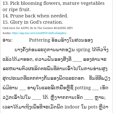
13. Pick blooming flowers, mature vegetables
or ripe fruit.
14. Prune back when needed.
15. Glory in God's creation.
Click here for AEP91.3b In The Garden READING MP3
https://app.box.com/s/eo83h51da5ru2sepj4ox
Audio:
:
Putteri
ng
ອ່ານ​
ອ້ອມ​ຂ້າງ​ໃນ​ສວນ​ຂອງ
spring
ບາງ​ຄັ້ງ​ກ່ອນ​ລະ​ດູ​ການ​ພາກ​ຮຽນ
ໄດ້​ຕົວ​ຈິງ​
,
____
ແລ້ວ​ໄດ້​ມາ​ຮອດ​
ຄວາມ​ຝັນ​ຂອງ​ສິ່ງ​ທີ່
ຂອງ​ທ່ານ​ຈະ​
ຂະ​ຫຍາຍ​ຕົວ​ຜະ​ລິດ​ຕະ​ພັນ​ທີ່​ທ່ານ​ເຂົ້າ​ໄປ​ໃນ​ການ​ອ່ານ​ສູງ​
.
ສຸດ​ປະ​ເພດ​ທີ່​ແຕກ​ຕ່າງ​ກັນ​ຂອງ​ພືດ​ແລະ​ດອກ​
ທັນ​ທີ​ທີ່​ພຽງ
___
potting ___
ພໍ​ມີ​ທ່ານ
ອາ​ຍຸ​ໃບ​ແລະ​ຂີ້​ເຫຍື້ອ​ຫຼື​ຊື້
ເຮັດ​
____
.
____
,
ວຽກ​ເຂົ້າ​ໄປ​ໃນ
ໄດ້​
ຫຼັງ​ຈາກ​ການ​ເຮັດ
ຫຼາຍ​
indoor
pots
ເວ​ລາ​ໄດ້​ມາ​ເຖິງ​ເພື່ອ​ທີ່​ຈະ​ເມັດ​ພືດ
ໃນ
ຫຼື​ວ່າ​