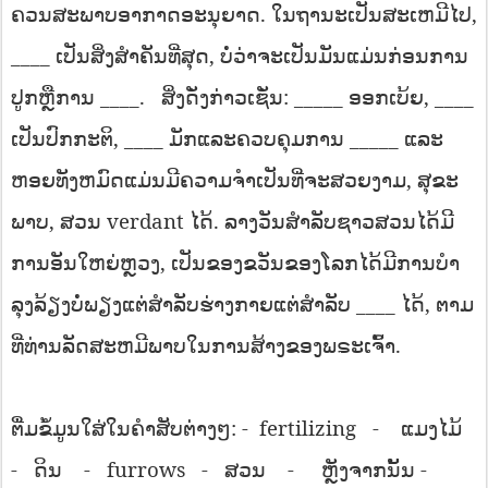
.
,
ຄວນ​ສະ​ພາບ​ອາ​ກາດ​ອະ​ນຸ​ຍາດ​
ໃນ​ຖາ​ນະ​ເປັນ​ສະ​ເຫມີ​ໄປ​
____
,
ເປັນ​ສິ່ງ
ສໍາ​ຄັນ​ທີ່​ສຸດ​
ບໍ່​ວ່າ​ຈະ​ເປັນ​ມັນ​ແມ່ນ​ກ່ອນ​ການ​
____
.
: _____
, ____
ປູກ​ຫຼື​ການ
ສິ່ງ​ດັ່ງ​ກ່າວ​ເຊັ່ນ​
ອອກ​ເບ້ຍ​
, ____
_____
ເປັນ​ປົກ​ກະ​ຕິ​
ມັກ​ແລະ​ຄວບ​ຄຸມ​ການ
ແລະ​
,
ຫອຍ​ທັງ​ຫມົດ​ແມ່ນ​ມີ​ຄວາມ​ຈໍາ​ເປັນ​ທີ່​ຈະ​ສວຍ​ງາມ​
ສຸ​ຂະ​
,
verdant
.
ພາບ​
ສວນ
ໄດ້​
ລາງ
ວັນ​ສໍາ​ລັບ​ຊາວ​ສວນ​ໄດ້​ມີ​
,
ການ​ອັນ​ໃຫຍ່​ຫຼວງ​
ເປັນ​ຂອງ​ຂວັນ​ຂອງ​ໂລກ​ໄດ້​ມີ​ການ​ບໍາ​
____
,
ລຸງ​ລ້ຽງ​ບໍ່​ພຽງ​ແຕ່​ສໍາ​ລັບ​ຮ່າງ​ກາຍ​ແຕ່​ສໍາ​ລັບ
ໄດ້​
ຕາມ​
.
ທີ່​ທ່ານ​ລັດ​ສະ​ຫມີ​ພາບ​ໃນ​ການ​ສ້າງ​ຂອງ​ພຣະ​ເຈົ້າ​
: -
fertilizing
-
ຕື່ມ​ຂໍ້​ມູນ​ໃສ່​ໃນ​ຄໍາ​ສັບ​ຕ່າງໆ​
ແມງ​ໄມ້
-
-
furrows
-
-
-
ດິນ
ສວນ
ຫຼັງ​ຈາກ​ນັ້ນ