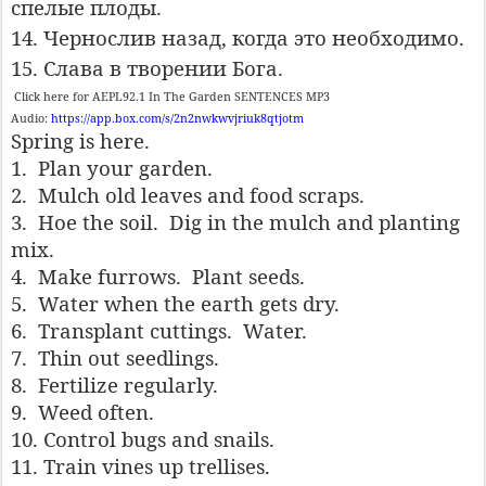
спелые плоды.
14. Чернослив назад, когда это необходимо.
15. Слава в творении Бога.
Click here for AEPL92.1 In The Garden SENTENCES MP3
Audio:
https://app.box.com/s/2n2nwkwvjriuk8qtjotm
Spring is here.
1.
Plan your garden.
2.
Mulch old leaves and food scraps.
3.
Hoe the soil.
Dig in the mulch and planting
mix.
4.
Make furrows.
Plant seeds.
5.
Water when the earth gets dry.
6.
Transplant cuttings.
Water.
7.
Thin out seedlings.
8.
Fertilize regularly.
9.
Weed often.
10. Control bugs and snails.
11. Train vines up trellises.