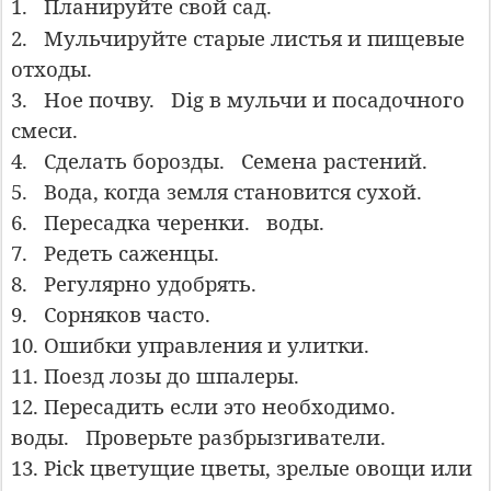
1.
Планируйте свой
сад.
2.
Мульчируйте старые листья и пищевые
отходы.
3.
Hoe почву.
Dig в мульчи и посадочного
смеси.
4.
Сделать борозды.
Семена растений.
5.
Вода, когда земля становится сухой.
6.
Пересадка черенки.
воды.
7.
P
едеть саженцы.
8.
P
егулярно удобрять.
9.
C
орняков часто.
10. Ошибки управления и улитки.
11. Поезд лозы до шпалеры.
12. Пересадить если это необходимо.
воды.
Проверьте разбрызгиватели.
13. Pick цветущие цветы, зрелые овощи или