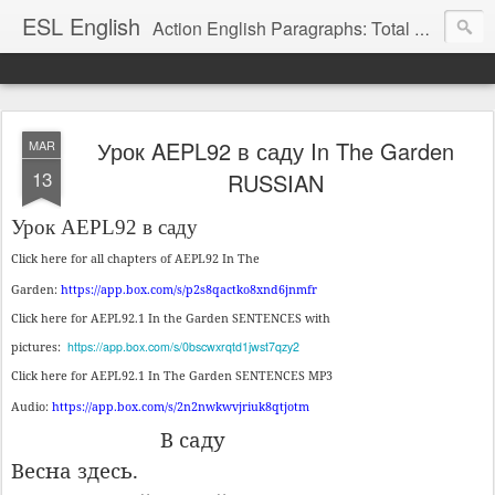
ESL English
Action English Paragraphs: Total Physical Response (TPR) Paragraphs for the High School and Adult Language Student
Урок AEPL92 в саду In The Garden
MAR
13
RUSSIAN
Урок AEPL92 в саду
Click here for all chapters of AEPL92 In The
Garden:
https://app.box.com/s/p2s8qactko8xnd6jnmfr
Click here for AEPL92.1 In the Garden SENTENCES with
https://app.box.com/s/0bscwxrqtd1jwst7qzy2
pictures:
Click here for AEPL92.1 In The Garden SENTENCES MP3
Audio:
https://app.box.com/s/2n2nwkwvjriuk8qtjotm
В саду
Весна здесь.