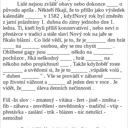
Lidé nejsou zvlášť obavy nebo dokonce ____ o
původu apríla . Někteří říkají, že to přišlo jako výsledek
kalendáře ______ v 1582 , kdyžNový rok byl změněn
z jarní prázdniny 1. dubna do zimy jednoho dne 1.
ledna. Ti, kteří byli příliš konzervativní , nebo neví o
přestávce v tradici a stále slaví Nový rok na jaře se
říkalo blázni . Co lidé vědí, je to, že je_______ den hrát
____ na ______ osobou, aby se mu chytit _____ .
Oblíbené gagy jsou ________ někdo na _______
pochůzce , říká neškodný ____ , hrát ______ na
někoho nebo propíchnutí ___ . Takže kdyžoběť roste
_______ a uvědomí si, že je to______ ,vtipálek volá ,
" duben ______ " . Vše se provádí v zábavné ______
up životní vážnost a ______ až jeden den v roce . Je
vidět, že_____ úleva denních nečinnosti .
Fill -In slov : - zmatený - vítána - žert - jistě - změna -
fib - zábava - zesvětlení - nevědomky - tradiční - vtip -
přestávka - zaslání - trik - blázen - nic netušící -
nemožné