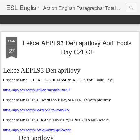
ESL English
Action English Paragraphs: Total Physical Response (TPR) Paragraphs for the High School and Adult Language Student
Lekce AEPL93 Den aprílový April Fools'
MAR
27
Day CZECH
Lekce
AEPL93 Den aprílový
Click here for all 5 CHAPTERS OF LESSON:
AEPL93 April Fools’ Day :
https://app.box.com/s/vcf8feb7mcyhdguwrr67
Click here for AEPL93.1 April Fools’ Day SENTENCES with pictures:
https://app.box.com/s/8q4zj6yn1jxouevbo86v
Click here for AEPL93.1b April Fools’ Day SENTENCES MP3 Audio:
https://app.box.com/s/3yz6q2o28cf3qk8cwe5n
Den aprílový