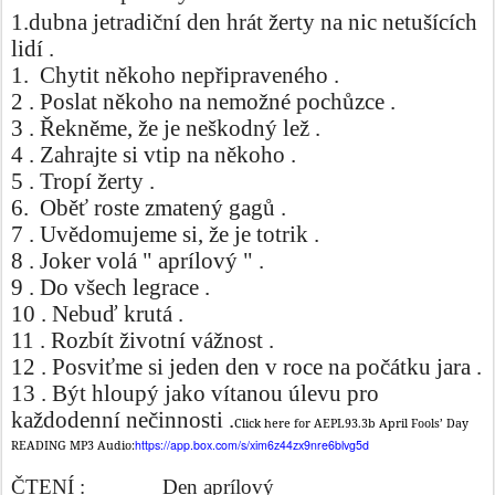
1.dubna jetradiční den hrát žerty na nic netušících
lidí .
1. Chytit někoho nepřipraveného .
2 . Poslat někoho na nemožné pochůzce .
3 . Řekněme, že je neškodný lež .
4 . Zahrajte si vtip na někoho .
5 . Tropí žerty .
6.
Oběť roste zmatený gagů .
7 . Uvědomujeme si, že je totrik .
8 . Joker volá " aprílový " .
9 . Do všech legrace .
10 . Nebuď krutá .
11 . Rozbít životní vážnost .
12 . Posviťme si jeden den v roce na počátku jara .
13 . Být hloupý jako vítanou úlevu pro
každodenní nečinnosti .
Click here for AEPL93.3b April Fools’ Day
https://app.box.com/s/xim6z44zx9nre6blvg5d
READING MP3 Audio:
ČTENÍ :
Den aprílový