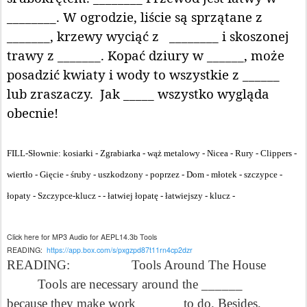
________. W ogrodzie, liście są sprzątane z
_______, krzewy wyciąć z
________ i skoszonej
trawy z _______. Kopać dziury w ______, może
posadzić kwiaty i wody to wszystkie z ______
lub zraszaczy.
Jak _____ wszystko wygląda
obecnie!
FILL-Słownie: kosiarki - Zgrabiarka - wąż metalowy - Nicea - Rury - Clippers -
wiertło - Gięcie - śruby - uszkodzony - poprzez - Dom - młotek - szczypce -
łopaty - Szczypce-klucz - - łatwiej łopatę - łatwiejszy - klucz -
Click here for MP3 Audio for AEPL14.3b Tools
READING:
https://app.box.com/s/pxgzpd87t11rn4cp2dzr
READING:
Tools Around The House
Tools are necessary around the ______
because they make work ______ to do. Besides,