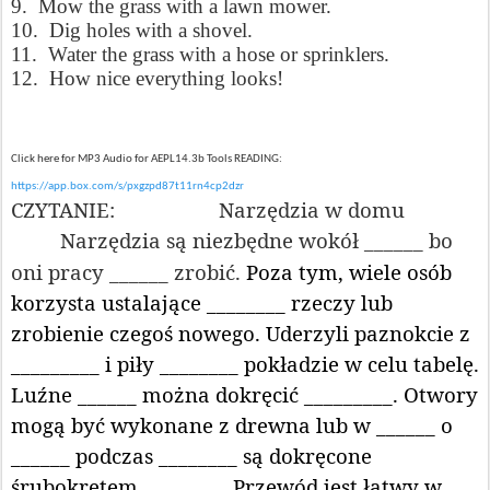
9. Mow the grass with a lawn mower.
10. Dig holes with a shovel.
11. Water the grass with a hose or sprinklers.
12. How nice everything looks!
Click here for MP3 Audio for AEPL14.3b Tools READING:
https://app.box.com/s/pxgzpd87t11rn4cp2dzr
CZYTANIE:
Narzędzia w domu
Narzędzia są niezbędne wokół ______ bo
oni pracy ______ zrobić.
Poza tym, wiele osób
korzysta ustalające ________ rzeczy lub
zrobienie czegoś nowego. Uderzyli paznokcie z
_________ i piły ________ pokładzie w celu tabelę.
Luźne ______ można dokręcić _________. Otwory
mogą być wykonane z drewna lub w ______ o
______ podczas ________ są dokręcone
śrubokrętem. ________ Przewód jest łatwy w