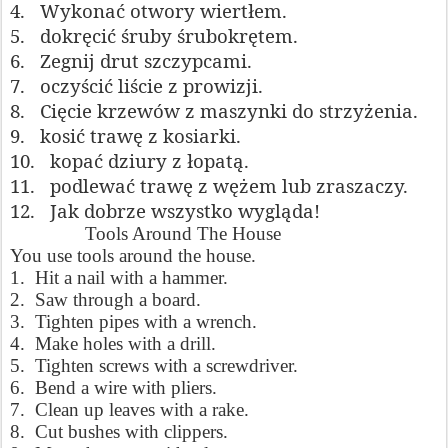
4.
Wykonać otwory wiertłem.
5.
dokręcić śruby śrubokrętem.
6.
Zegnij drut szczypcami.
7.
oczyścić liście z prowizji.
8.
Cięcie krzewów z maszynki do strzyżenia.
9.
kosić trawę z kosiarki.
10.
kopać dziury z łopatą.
11.
podlewać trawę z wężem lub zraszaczy.
12.
Jak dobrze wszystko wygląda!
Tools Around The House
You use tools around the house.
1. Hit a nail with a hammer.
2. Saw through a board.
3. Tighten pipes with a wrench.
4. Make holes with a drill.
5. Tighten screws with a screwdriver.
6. Bend a wire with pliers.
7. Clean up leaves with a rake.
8. Cut bushes with clippers.