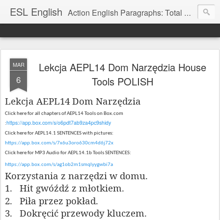
ESL English
Action English Paragraphs: Total Physical Response (TPR) Paragraphs for the High School and Adult Language Student
Lekcja AEPL14 Dom Narzędzia House
MAR
6
Tools POLISH
Lekcja AEPL14
Dom Narzędzia
Click here for
all chapters of AEPL14 Tools on Box.com
https://app.box.com/s/o6pdt7ab9za4pc9shidy
:
Click here for AEPL14.1 SENTENCES with pictures:
https://app.box.com/s/7x6u3oro630cm4d6j72x
Click here for MP3 Audio for AEPL14.1b Tools SENTENCES:
https://app.box.com/s/ag1ob2m1smqlyygwbi7a
Korzystania z narzędzi w domu.
1.
Hit gwóźdź z młotkiem.
2.
Piła przez pokład.
3.
Dokręcić przewody kluczem.