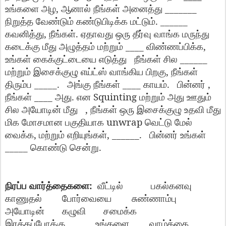
,
_______
உங்களை
அழ
ஆனால்
நீங்கள்
அனைத்து
. ______
நிறுத்த
வேண்டும்
கண்டுபிடிக்க
மட்டும்
,
.
கவனித்து
நீங்கள்
ஏதாவது
ஒரு
தீர்வு
வாங்க
மருந்து
____
,
கடைக்கு
மீது
அழுத்தம்
மற்றும்
விண்ணப்பிக்க
______
உங்கள்
கைக்குட்டையை
எடுத்து
நீங்கள்
சில
,
மற்றும்
இசைக்குழு
எய்ட்ஸ்
வாங்கிய
பிறகு
நீங்கள்
_____.
____
.
,
திரும்ப
அங்கு
நீங்கள்
காயம்
பின்னர்
____
.
Squinting
நீங்கள்
அது
என
மற்றும்
அது
ஊதும்
,
சில
அயோடின்
மீது
நீங்கள்
ஒரு
இசைக்குழு
உதவி
மீது
unwrap
மிக
மோசமான
பகுதியாக
வெட்டு
மேல்
,
, ______.
வைக்க
மற்றும்
எறியுங்கள்
பின்னர்
உங்கள்
_____
.
கொண்டு
சென்று
:
நிரப்ப
வார்த்தைகளை
வீட்டில்
பகல்கனவு
காணுதல்
போர்வையை
சுண்ணாம்பு
அயோடின்
கழுவி
சமைக்க
இரத்தப்போக்கு
உங்களை
வாழ்க்கை