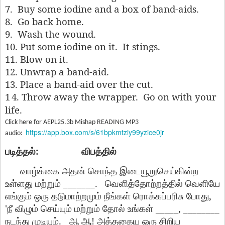
7.
Buy some iodine and a box of band-aids.
8.
Go back home.
9.
Wash the wound.
10. Put some iodine on it.
It stings.
11. Blow on it.
12. Unwrap a band-aid.
13. Place a band-aid over the cut.
1
4. Throw away the wrapper.
Go on with your
life.
Click here for AEPL25.3b Mishap READING MP3
https://app.box.com/s/61bpkmtziy99yzice0jr
audio:
:
படித்தல்
விபத்தில்
வாழ்க்கை
அதன்
சொந்த
இடையூறுசெய்கின்ற
_______.
உள்ளது
மற்றும்
வெளித்தோற்றத்தில்
வெளியே
,
எங்கும்
ஒரு
தடுமாற்றமும்
நீங்கள்
ரொக்கப்பரிசு
போது
'
_____, ________
நீ
விழும்
செய்யும்
மற்றும்
தோல்
உங்கள்
.
!
____
நடந்து
முடியும்
ஆ
ஆ
அத்தகைய
ஒரு
சிறிய