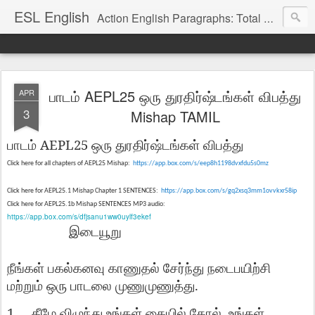
ESL English
Action English Paragraphs: Total Physical Response (TPR) Paragraphs for the High School and Adult Language Student
பாடம் AEPL25 ஒரு துரதிர்ஷ்டங்கள் விபத்து
APR
3
Mishap TAMIL
AEPL25
பாடம்
ஒரு
துரதிர்ஷ்டங்கள்
விபத்து
Click here for all chapters of AEPL25 Mishap:
https://app.box.com/s/eep8h1198dvxfdu5s0mz
Click here for AEPL25.1 Mishap Chapter 1 SENTENCES:
https://app.box.com/s/gq2xsq3mm1ovvkxr58ip
Click here for AEPL25.1b Mishap SENTENCES MP3 audio:
https://app.box.com/s/dfjsanu1ww0uylf3ekef
இடையூறு
நீங்கள்
பகல்கனவு
காணுதல்
சேர்ந்து
நடைபயிற்சி
.
மற்றும்
ஒரு
பாடலை
முணுமுணுத்து
1.
,
கீழே
விழுந்து
உங்கள்
கையில்
தோல்
உங்கள்