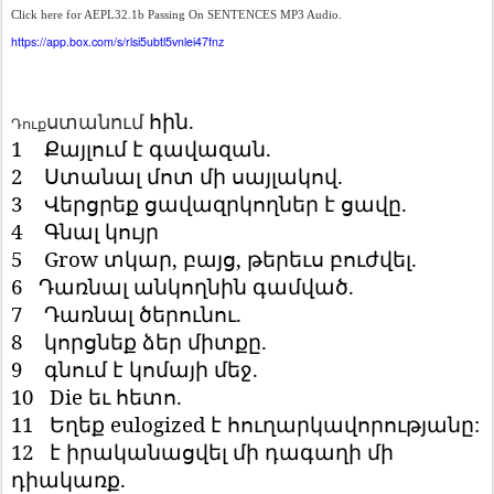
Click here for AEPL32.1b Passing On SENTENCES MP3 Audio.
https://app.box.com/s/rlsi5ubtl5vnlei47fnz
հին
.
ստանում
Դուք
1
Քայլում
է
գավազան
.
2
Ստանալ
մոտ
մի
սայլակով
.
3
Վերցրեք
ցավազրկողներ
է
ցավը
.
4
Գնալ
կույր
5
Grow
տկար
,
բայց
,
թերեւս
բուժվել
.
6
Դառնալ
անկողնին
գամված
.
7
Դառնալ
ծերունու
.
8
կորցնեք
ձեր
միտքը
.
9
գնում
է
կոմայի
մեջ
.
10
Die
եւ
հետո
.
11
Եղեք
eulogized
է
հուղարկավորությանը
:
12
է
իրականացվել
մի
դագաղի
մի
դիակառք
.