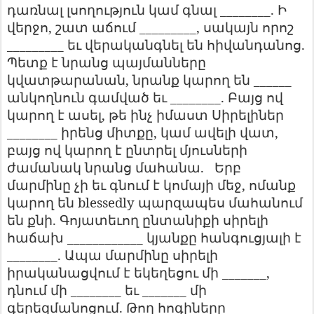
դառնալ
լսողություն
կամ
գնալ
________.
Ի
վերջո
,
շատ
աճում
_________,
սակայն
որոշ
_________
եւ
վերականգնել
են
հիվանդանոց
.
Պետք
է
նրանց
պայմանները
կվատթարանան
,
նրանք
կարող
են
______
անկողնուն
գամված
եւ
________.
Բայց
ով
կարող
է
ասել
,
թե
ինչ
իմաստ
Սիրելիներ
________
իրենց
միտքը
,
կամ
ավելի
վատ
,
բայց
ով
կարող
է
ընտրել
մյուսների
ժամանակ
նրանց
մահանա
.
Երբ
մարմինը
չի
եւ
գնում
է
կոմայի
մեջ
,
ոմանք
կարող
են
blessedly
պարզապես
մահանում
են
քնի
.
Գոյատեւող
ընտանիքի
սիրելի
հաճախ
____________
կյանքը
հանգուցյալի
է
________.
Ապա
մարմինը
սիրելի
իրականացվում
է
եկեղեցու
մի
_______,
դնում
մի
________
եւ
_______
մի
գերեզմանոցում
.
Թող
հոգիները