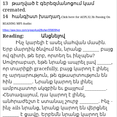
13
թաղված
է
գերեզմանոցում
կամ
cremated.
14
հանգիստ
խաղաղ
.
Click here for AEPL32.3b Passing On
READING MP3 Audio:
https://app.box.com/s/gao4uq28ufwn55809fyd
Reading:
Անցնելով
Ինչ
կարելի
է
ասել
մահվան
մասին
.
Երբ
մարդիկ
ծնվում
են
,
նրանք
_______
բայց
ով
գիտի
,
թե
երբ
,
որտեղ
եւ
ինչպես
?
Սովորաբար
,
եթե
նրանք
ապրել
լավ
______,
որ
տարիքի
gracefully,
բայց
կարող
է
լինել
ոչ
արդարություն
,
թե
գթասրտություն
են
հին
________.
Նրանք
կարող
են
լինել
ամբուլատոր
սկզբին
եւ
քայլում
_________.
Հետագայում
,
դա
կարող
է
լինել
,
անհրաժեշտ
է
ստանալ
շուրջ
________.
Ինչ
-
ինչ
ails
նրանց
,
նրանք
կարող
են
վերցնել
_______
է
ցավը
.
Երբեմն
նրանք
կարող
են