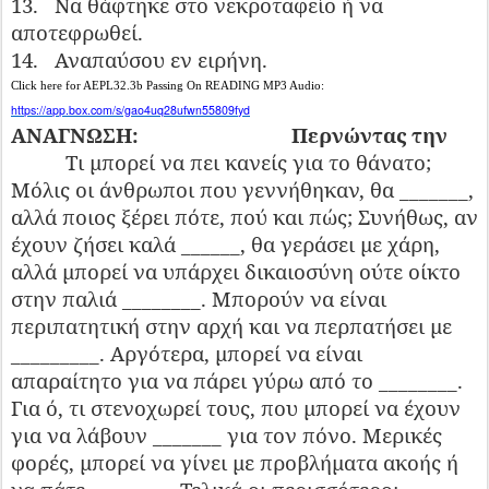
13.
Να θάφτηκε στο νεκροταφείο ή να
αποτεφρωθεί.
14.
Αναπαύσου εν ειρήνη.
Click here for AEPL32.3b Passing On READING MP3 Audio:
https://app.box.com/s/gao4uq28ufwn55809fyd
ΑΝΑΓΝΩΣΗ:
Περνώντας την
Τι μπορεί να πει κανείς για το θάνατο;
Μόλις οι άνθρωποι που γεννήθηκαν, θα _______,
αλλά ποιος ξέρει πότε, πού και πώς; Συνήθως, αν
έχουν ζήσει καλά ______, θα γεράσει με χάρη,
αλλά μπορεί να υπάρχει δικαιοσύνη ούτε οίκτο
στην παλιά ________. Μπορούν να είναι
περιπατητική στην αρχή και να περπατήσει με
_________. Αργότερα, μπορεί να είναι
απαραίτητο για να πάρει γύρω από το ________.
Για ό, τι στενοχωρεί τους, που μπορεί να έχουν
για να λάβουν _______ για τον πόνο. Μερικές
φορές, μπορεί να γίνει με προβλήματα ακοής ή