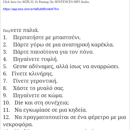
Click here for AEPL32.1b Passing On SENTENCES MP3 Audio.
https://app.box.com/s/rlsi5ubtl5vnlei47fnz
νετε παλιά.
Παίρ
1.
Περπατήστε με μπαστούνι.
2.
Πάρτε γύρω σε μια αναπηρική καρέκλα.
3.
Πάρτε παυσίπονα για τον πόνο.
4.
Πηγαίνετε τυφλή.
5.
Grow αδύναμες, αλλά ίσως να αναρρώσει.
6.
Γίνετε κλινήρης.
7.
Γίνετε γεροντική.
8.
Χάστε το μυαλό σας.
9.
Πηγαίνετε σε κώμα.
10.
Die και στη συνέχεια;
11.
Να εγκωμίασε σε μια κηδεία.
12.
Να πραγματοποιείται σε ένα φέρετρο με μια
νεκροφόρα.