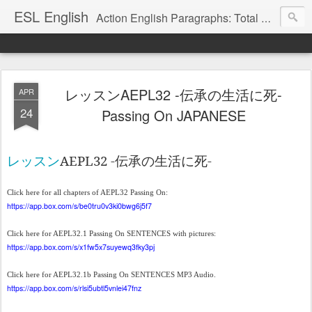
ESL English
Action English Paragraphs: Total Physical Response (TPR) Paragraphs for the High School and Adult Language Student
レッスンAEPL32 -伝承の生活に死-
APR
24
Passing On JAPANESE
AEPL32 -
-
レッスン
伝
承
の生活に死
Click here for all chapters of AEPL32 Passing On:
https://app.box.com/s/be0tru0v3ki0bwg6j5f7
Click here for AEPL32.1 Passing On SENTENCES with pictures:
https://app.box.com/s/x1fw5x7suyewq3fky3pj
Click here for AEPL32.1b Passing On SENTENCES MP3 Audio.
https://app.box.com/s/rlsi5ubtl5vnlei47fnz