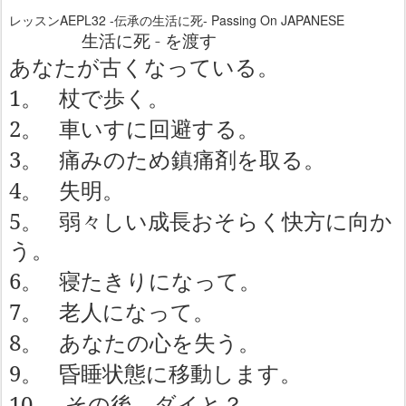
レッスンAEPL32 -伝承の生活に死- Passing On JAPANESE
-
生活に死
を渡す
あなたが古くなっている。
1
。
杖で歩く。
2
。
車いすに回避する。
3
。
痛みのため鎮痛剤を取る。
4
。
失明。
5
。
弱々しい成長おそらく快方に向か
う。
6
。
寝たきりになって。
7
。
老人になって。
8
。
あなたの心を失う。
9
。
昏睡状態に移動します。
10
。
その後、ダイと？