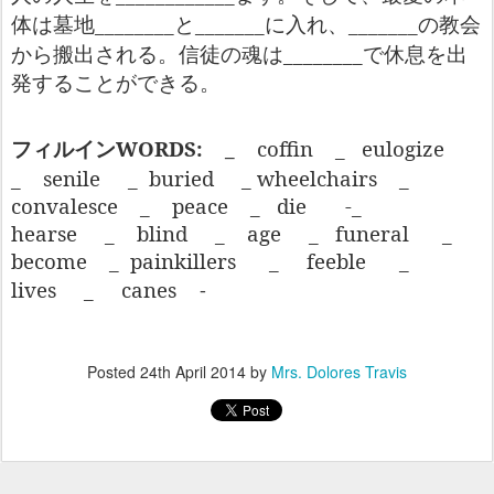
________
_______
_______
体は墓地
と
に入れ、
の教会
________
から搬出される。信徒の魂は
で休息を出
発することができる。
WORDS:
_
coffin
_
eulogize
フィルイン
_
senile
_
buried
_ wheelchairs
_
convalesce
_
peace
_
die
-_
hearse
_
blind
_
age
_
funeral
_
become
_
painkillers
_
feeble
_
lives
_
canes
-
Posted
24th April 2014
by
Mrs. Dolores Travis