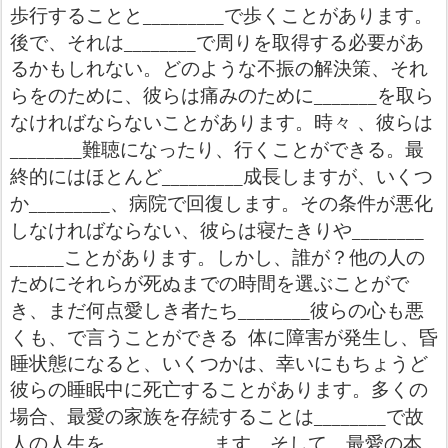
_________
歩行することと
で歩くことがあります。
________
後で、それは
で周りを取得する必要があ
るかもしれない。どのような不振の解決策、それ
_______
らをのために、彼らは痛みのために
を取ら
なければならないことがあります。時々
、彼らは
________
難聴になったり、行くことができる。最
_________
終的にはほとんど
成長しますが、いくつ
_________
か
、病院で回復します。その条件が悪化
________
しなければならない、彼らは寝たきりや
______
ことがあります。しかし、誰が？他の人の
ためにそれらが死ぬまでの時間を選ぶことがで
________
き、まだ何点愛しき者たち
彼らの心も悪
くも、で言うことができる
体に障害が発生し、昏
睡状態になると、いくつかは、幸いにもちょうど
彼らの睡眠中に死亡することがあります。多くの
____
____
場合、最愛の家族を存続することは
で故
____________
人の人生を
ます。そして、最愛の本