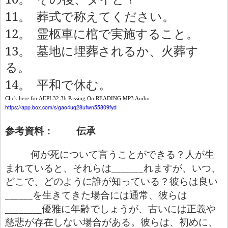
11
。
葬式で称えてください。
12
。
霊柩車に棺で実施すること。
13
。
墓地に埋葬されるか、火葬す
る。
14
。
平和で休む。
Click here for AEPL32.3b Passing On READING MP3 Audio:
https://app.box.com/s/gao4uq28ufwn55809fyd
参考資料：
伝承
何が死について言うことができる？人が生
_______
まれていると、それらは
れますが、いつ、
どこで、どのように誰が知っている？彼らは良い
______
を生きてきた場合には通常、彼らは
________
優雅に年齢でしょうが、古いには正義や
慈悲が存在しない場合がある。彼らは、初めに、