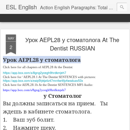
ESL English
Action English Paragraphs: Total Physical Response (TPR) Paragraphs for the High School and Adult Language Student
Урок AEPL28 у стоматолога At The
MAY
2
Dentist RUSSIAN
Урок AEPL28 у стоматолога
Click here for all chapters of AEPL28 At the Dentist:
https://app.box.com/s/8gng2ycegh9hrdkmjeh7
Click here for ‘AEPL28.1 At The Dentist SENTENCES with pictures:
https://app.box.com/s/eaiy5fykjs4z47mn4w4fjy4wsduav53x
Click here for AEPL28.1b At the Dentist SENTENCES MP3 Audio:
https://app.box.com/s/8gng2ycegh9hrdkmjeh7
y Стоматолог
Вы должны записаться на прием.
Ты
ждешь в кабинете стоматолога.
1.
Ваш зуб болит.
2.
Нажмите щеку.