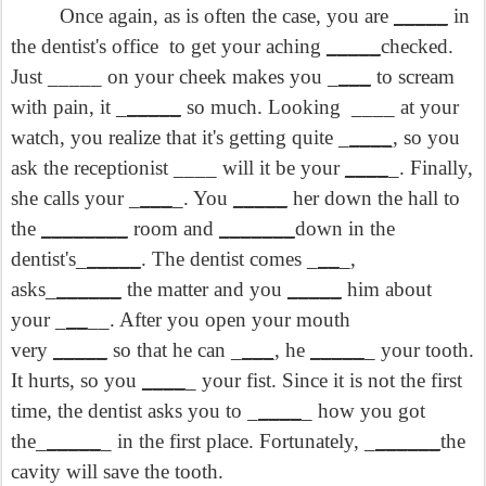
Once again, as is often the case, you are
_____
in
the dentist's office to get your aching
_____
checked.
Just _____ on your cheek makes you _
___
to scream
with pain, it _
_____
so much. Looking ____ at your
watch, you realize that it's getting quite _
____,
so you
ask the receptionist ____ will it be your
____
_. Finally,
she calls your _
___
_. You
_____
her down the hall to
the
________
room and
_______
down in the
dentist's_
_____
. The dentist comes _
__
_,
asks_
______
the matter and you
_____
him about
your _
__
__. After you open your mouth
very
_____
so that he can _
___,
he
_____
_ your tooth.
It hurts, so you
____
_ your fist. Since it is not the first
time, the dentist asks you to _
____
_ how you got
the_
_____
_ in the first place. Fortunately, _
______
the
cavity will save the tooth.