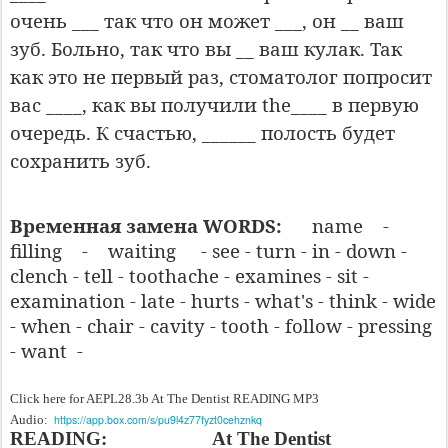
очень ___ так что он может ___, он __ ваш
зуб. Больно, так что вы __ ваш кулак. Так
как это не первый раз, стоматолог попросит
вас ____, как вы получили the____ в первую
очередь. К счастью, ______ полость будет
сохранить зуб.
Временная замена WORDS:
name
-
filling
-
waiting
- see - turn - in - down -
clench - tell - toothache - examines - sit -
examination - late - hurts - what's - think - wide
- when - chair - cavity - tooth - follow - pressing
- want -
Click here for AEPL28.3b At The Dentist READING MP3
Audio:
https://app.box.com/s/pu9l4z77fyzt0cehznkq
READING: At The Dentist