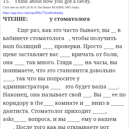
15. Think about how you got a cavity.
Click here for AEPL28.3b At The Dentist READING MP3 Audio:
https://app.box.com/s/pu9l4z77fyzt0cehznkq
ЧТЕНИЕ:
у стоматолога
Еще раз, как это часто бывает, вы __ в
кабинете стоматолога
, чтобы получить
ваш болящий ____ проверки. Просто ____ на
щеке заставляет вас ____ кричать от боли,
она ____ так много. Глядя ____ на часы, вы
понимаете, что это становится довольно
____, так что вы попросите у
администратора ____
это будет ваша ____.
Наконец, она называет свой
___. Вы ___ ее по
коридору в the____ комнате и __ вниз в _____
дантиста. Стоматолог приходит _____,
asks_____ вопроса, и вы _____ ему о вашем
____. После того как вы
открываете рот