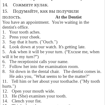
14.
Сожмите кулак.
15.
Подумайте, как вы получили
полость.
At the Dentist
You have an appointment. You're waiting in the
dentist's office.
1. Your tooth aches.
2. Press your cheek.
3. Say that it hurts. ("Ouch.")
4. Look down at your watch. It's getting late.
5. Ask when it will be your turn. (“Excuse me, when
will it be my turn?”)
6. The receptionist calls your name.
7. Follow her into the examination room.
8. Sit down in the dental chair. The dentist comes in.
He asks you, "What seems to be the matter?"
11. Tell him or her about your toothache. ("My tooth
hurts.")
12. Open your mouth wide.
13. He (She) examines your tooth.
14. Clench your fist.