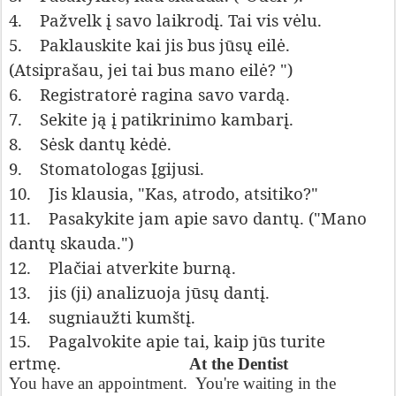
4.
Pažvelk į savo laikrodį. Tai vis vėlu.
5.
Paklauskite kai jis bus jūsų eilė.
(Atsiprašau, jei tai bus mano eilė? ")
6.
R
egistratorė ragina savo vardą.
7.
Sekite ją į patikrinimo kambarį.
8.
Sėsk dantų kėdė.
9. S
tomatologas Įgijusi.
10.
Jis klausia, "Kas, atrodo, atsitiko?"
11.
Pasakykite jam apie savo dantų. ("Mano
dantų skauda.")
12.
Plačiai atverkite burną.
13.
jis (ji) analizuoja jūsų dantį.
14.
sugniaužti kumštį.
15.
Pagalvokite apie tai, kaip jūs turite
ertmę.
At the Dentist
You have an appointment. You're waiting in the