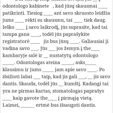
odontologo kabinete
, kad jūsų skausmai ____
patikrinti. Tiesiog ____ ant savo skruosto leidžia
jums ____ rėkti su skausmu, tai ____ tiek daug.
Ieško ____ į savo laikrodį, jūs suprasite, kad tai
tampa gana ____, todėl jūs paprašykite
registratorė ____
jis bus jūsų ____. Galiausiai ji
vadina savo ___. Jūs ___ jos žemyn į the____
kambaryje salė ir __ nustatytų odontologo
_____. Odontologas ateina _____, asks_____
klausimu ir jums _____ jam apie savo ____. Po
išsižioti labai ___ taip, kad jis gali ___, __ jis savo
dantis. Skauda,
todėl jūs __ kumštį. Kadangi tai
yra ne pirmas kartas, stomatologas paprašys
____ kaip gavote the____ į pirmąją vietą.
L
aimei, ______ ertmė bus išsaugoti dantis.