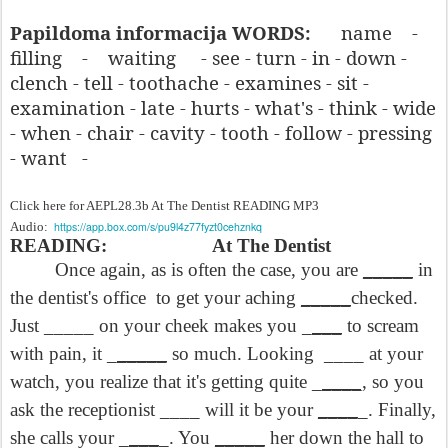
Papildoma informacija WORDS:
name
-
filling
-
waiting
- see - turn - in - down -
clench - tell - toothache - examines - sit -
examination - late - hurts - what's - think - wide
- when - chair - cavity - tooth - follow - pressing
- want
-
Click here for AEPL28.3b At The Dentist READING MP3
Audio:
https://app.box.com/s/pu9l4z77fyzt0cehznkq
READING: At The Dentist
Once again, as is often the case, you are
_____
in
the dentist's office to get your aching
_____
checked.
Just _____ on your cheek makes you _
___
to scream
with pain, it _
_____
so much. Looking ____ at your
watch, you realize that it's getting quite _
____,
so you
ask the receptionist ____ will it be your
____
_. Finally,
she calls your _
___
_. You
_____
her down the hall to