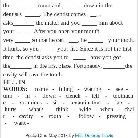
the
________
room and
_______
down in the
dentist's_
_____
. The dentist comes _
__
_,
asks_
______
the matter and you
_____
him about
your _
__
__. After you open your mouth
very
_____
so that he can _
___,
he
_____
_ your tooth.
It hurts, so you
____
_ your fist. Since it is not the first
time, the dentist asks you to _
____
_ how you got
the_
_____
_ in the first place. Fortunately, _
______
the
cavity will save the tooth.
FILL-IN
WORDS:
name - filling - waiting - see -
turn - in - down - clench - tell - toothach
e - examines - sit - examination - late -
hurts - what's - think - wide - when - chai
r - cavity - tooth - follow - pressing
- want -
Posted
2nd May 2014
by
Mrs. Dolores Travis