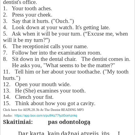
dentist's office.
1. Your tooth aches.
2. Press your cheek.
3. Say that it hurts. ("Ouch.")
4. Look down at your watch. It's getting late.
5. Ask when it will be your turn. (“Excuse me, when
will it be my turn?”)
6. The receptionist calls your name.
7. Follow her into the examination room.
8. Sit down in the dental chair. The dentist comes in.
He asks you, "What seems to be the matter?"
11. Tell him or her about your toothache. ("My tooth
hurts.")
12. Open your mouth wide.
13. He (She) examines your tooth.
14. Clench your fist.
15. Think about how you got a cavity.
Click here for AEPL28.3b At The Dentist READING MP3
https://app.box.com/s/pu9l4z77fyzt0cehznkq
Audio:
Skaitiniai:
pas odontologą
Dar kartą, kaip dažnai atvejis, jūs __ Į