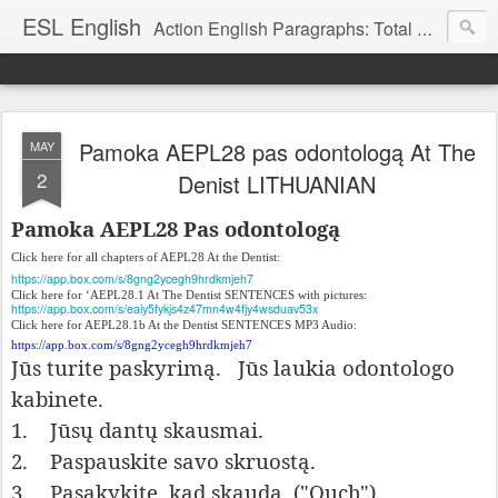
ESL English
Action English Paragraphs: Total Physical Response (TPR) Paragraphs for the High School and Adult Language Student
Pamoka AEPL28 pas odontologą At The
MAY
2
Denist LITHUANIAN
Pamoka AEPL28 Pas odontologą
Click here for all chapters of AEPL28 At the Dentist:
https://app.box.com/s/8gng2ycegh9hrdkmjeh7
Click here for ‘AEPL28.1 At The Dentist SENTENCES with pictures:
https://app.box.com/s/eaiy5fykjs4z47mn4w4fjy4wsduav53x
Click here for AEPL28.1b At the Dentist SENTENCES MP3 Audio:
https://app.box.com/s/8gng2ycegh9hrdkmjeh7
Jūs turite paskyrimą.
Jūs laukia odontologo
kabinete.
1.
Jūsų dantų skausmai.
2.
Paspauskite savo skruostą.
3.
Pasakykite, kad skauda. ("Ouch").