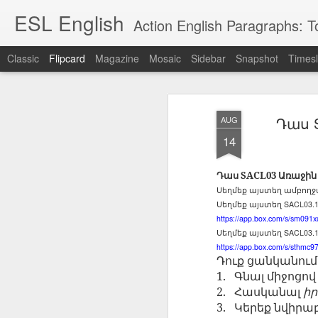
ESL English
Action English Paragraphs: Total
Classic
Flipcard
Magazine
Mosaic
Sidebar
Snapshot
Timesl
Recent
Date
Label
Author
Դաս S
AUG
Lesson AEPL121
课程 
Travis Family
Lesson AEPL121
Lesson AEP121
课程 
Lesson AEP121
课程 kèchéng 威
14
姻圣事
Diary Amazon
课程 kèchéng 威
Authoritarianism
姻圣事
Authoritarianism
权主义对比民主主
May 3rd
Jan 14th
Jan 12th
SAC
A
Trip May, 2026
vs Democracy
权主义对比民主主
SAC
vs Democracy
义
shè
ENGLISH
义
shè
Դաս
SACL03
Առաջին
ENGLISH
Sac
Authoritarianism
Sac
Authoritarianism
Սեղմեք
այստեղ
ամբող
M
vs Democracy
M
vs Democracy
SACL03.
Սեղմեք
այստեղ
C
CHINESE-
C
CHINESE-
https://app.box.com/s/sm091x
Lesson AEPL08
Lesson AEPL06
Lesson AEPL02
Les
(Tra
ENGLISH
(Tra
ENGLISH
SACL03.
Kitchen - Tending
Time to Rest -
Breadwinner –
Սեղմեք
այստեղ
Rise 
Ja
Ja
Oct 1st
Sep 26th
Sep 17th
S
https://app.box.com/s/sthmc9
the Hearth
Going to Bed
Going to Work
Ge
Դուք
ցանկանում
ENGLISH with
ENGLISH with
ENG
1.
Գնալ
միջոցով
blog translation
blog link
blog 
2.
Հասկանալ
ի
spots
translations
3.
Կերեք
նվիրա
课程 Kèchéng
Lesson AEPL75
课程 Kèchéng
Lesson AEPL115
AEPL1