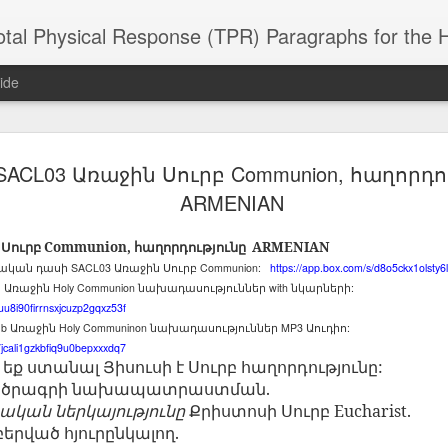
 Physical Response (TPR) Paragraphs for the High School a
ide
ACL03 Առաջին Սուրբ Communion, հաղորդո
SACL05 婚
SACL05 婚
SACL05 The
Lesson AEPL86
Lesson AEPL
 Kèchéng
ARMENIAN
Sacrament of
Dr. Martin Luther
Christmas wi
 Kèchéng
L05 hūnyīn
ug 16th
Aug 11th
Jan 8th
Dec 11th
Matrimony
King, Jr. Holiday
translation
L05 hūnyīn
ng shì The
ENGLISH with
blogspots
ng shì The
Սուրբ
Communion,
հաղորդությունը
ARMENIAN
rament of
translation
rament of
SACL03
Communion:
https://app.box.com/s/d8o5ckx1olst
ջական
դասի
Առաջին
Սուրբ
atrimony
blogspots
atrimony
1
Holy Communion
with
:
Առաջին
նախադասություններ
նկարների
HINESE
HINESE
uu8i90firrnsxjcuzp2gqxz53f
son AEPL01
Lesson AEPL46
Lesson AEPL107
Dyondzo
nslated by
Lesson AEPL46
Dyondzo
nslated by
1b
Holy Communinon
MP3
:
and Shine –
Առաջին
Working on a Tan
նախադասություններ
Snorkeling
Աուդիո
AEPL107 K
ne Wang)
Working on a Tan
AEPL107 K
ne Wang)
ep 11th
Aug 13th
Aug 6th
Aug 6th
7jcali1gzkbfiq9u0bepxxxdq7
tting Up
– A Sunny Day
Underwater
Snorkeling
– A Sunny Day
Snorkeling Eha
եք
ստանալ
Յիսուսի
է
Սուրբ
հաղորդությունը
:
LISH with
ENGLISH
ENGLISH with
Ehansi ka Ma
ENGLISH
ka Mati TSO
ծրագրի
նախապատրաստման
.
translations
blogspot
TSONGA
րական
ներկայությունը
Քրիստոսի
Սուրբ
Eucharist.
translations
բերված
հյուրընկալող
.
16 Visiting
Lesson AEPL113
Lesson AEPL112
AEPL120 On