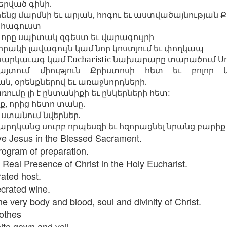
երված
գինի
.
Seattle,
Going To Las
Hiking the Grand
Cruise Ship i
հենց
մարմնի
եւ
արյան
,
հոգու
եւ
աստվածայնության
Ք
Jul 16th
Jul 9th
Jul 3rd
Jun 26th
ington with
Vegas
Canyon with blog
Alaska 202
հագուստ
translations
translation spots
,
որը
սպիտակ
զգեստ
եւ
վարագույրի
spots
իրակի
լավագույն
կամ
նոր
կոստյում
եւ
փողկապ
սարկաւագ
կամ
Eucharistic
նախարարը
տարածում
Ս
son AEPL99
Lesson AEPL28
Lesson AEPL25
Lesson AEPL
յտում
միություն
Քրիստոսի
հետ
եւ
բոլոր
r’s Day with
At the Dentist
A Unfortunate
Eating Breakf
May 7th
Apr 30th
Apr 24th
Apr 17th
ան
,
օրենքներով
եւ
առաջնորդների
.
 translation
with blogspot
Accident - Mishap
ռումը
լի
է
ընտանիքի
եւ
ընկերների
հետ
:
spots
translations
with Blog
Translation Links
յք
,
որից
հետո
տանը
.
t
ստանում
նվերներ
.
արդկանց
սուրբ
որպեսզի
եւ
հզորացնել
նրանց
բարիք
son AEPL92
Lesson AEPL14
Lesson AEPL17
Lesson AEPL
ve Jesus in the Blessed Sacrament.
ring Around
Tools Around The
Setting the Table
A Restaurant
ar 12th
Mar 6th
Feb 28th
Feb 20th
the Garden
House
Eating Out wi
rogram of preparation.
translation
blogspot
 Real Presence of Christ in the Holy Eucharist.
logspots
translations
rated host.
ecrated wine.
son AEPL84
Travis Family
Lesson AEPL80
دەرس AEP
دەرس AEPL80
the very body and blood, soul and divinity of Christ.
w Year's
Diary New York
A Thanksgiving
مىننەتدارلىق
مىننەتدارلىق
lothes
Jan 4th
Dec 11th
Nov 20th
Nov 20th
lutions with
City December
Feast ENGLISH
بايرىمى A
بايرىمى A
log spot
2022
with blog
Thanksgivin
hite gown and veil
Thanksgivin