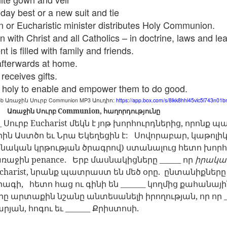
lation links
translation links
Feast UYGH
Feast UYGH
day best or a new suit and tie
on or Eucharistic minister distributes Holy Communion.
New Free ES
son AEPL58
Lesson AEPL57
Lesson AEPL76
New Free ES
 with Christ and all Catholics – in doctrine, laws and le
(English as 
y Skills and
School
School with blog
(English as 
t is filled with family and friends.
Second
Oct 1st
Sep 26th
Sep 18th
Sep 4th
logspot
Homework and
translation links
Second
Language)
afterwards at home.
anslations
Procrastination
Language)
classes for Fa
with translation
classes for Fa
eceives gifts.
2022 with
blogspots
2022 with
 holy to enable and empower them to do good.
syllabus
syllabus
EPL111
Lesson AEPL45
Lliçó AEPL45 A la
دەرس AEP
3b
Communion MP3
:
https://app.box.com/s/8lkk8hhl45vlc5l743n01b
Առաջին
Սուրբ
Աուդիո
دەرس AEPL45
uation with
At The Beach
platja At The
دېڭىز ساھىلىدا
Lliçó AEPL45 A la
Առաջին
Սուրբ
Communion,
հաղորդությունը
دېڭىز ساھىلىدا At
Jun 5th
May 22nd
May 22nd
May 22nd
 Translation
with Translation
Beach CATALAN
The Beach
platja At The
_
Սուրբ
Eucharist
մեկն
է
յոթ
խորհուրդներից
,
որոնք
պա
The Beach
Spots
blogspots
UYGHUR
Beach CATALAN
րին
Աստծո
եւ
Նրա
Եկեղեցին
է
:
Սովորաբար
,
կաթոլի
UYGHUR
ոնական
կրթության
ծրագրով
)
ստանալուց
հետո
խորհ
ռաջին
penance.
Երբ
մասնակիցները
______
որ
իրակա
Lliçó AEPL9
çó AEPL97
Lesson AEPL95A
دەرس AEPL95A
Lliçó AEPL9
دەرس AEPL95A
çó AEPL97
charist,
նրանք
պատրաստ
են
մեծ
օրը
.
ընտանիքները
Diumenge de 
c de maig
Divine Mercy
يەكشەنبە ئىلاھىي
Diumenge de 
يەكشەنبە ئىلاھىي
c de maig
Divina
pr 30th
Apr 23rd
Apr 23rd
Apr 23rd
րագի
,
հետո
հաց
ու
գինի
են
_______
կողմից
քահանայի
co De Mayo
Sunday ENGLISH
رەھىم Divine
Divina
رەھىم Divine
co De Mayo
Misericòrdia
ATALAN
WITH
Mercy Sunday
Misericòrdia
րը
արտաքին
նշանը
անտեսանելի
Mercy Sunday
իրողության
,
որ
որ
_
ATALAN
Divine Merc
TRANSLATION
UGHYER
Divine Merc
UGHYER
արյան
,
հոգու
եւ
_______
Քրիստոսի
.
Sunday CATA
BLOG SPOTS
Sunday
CATALAN