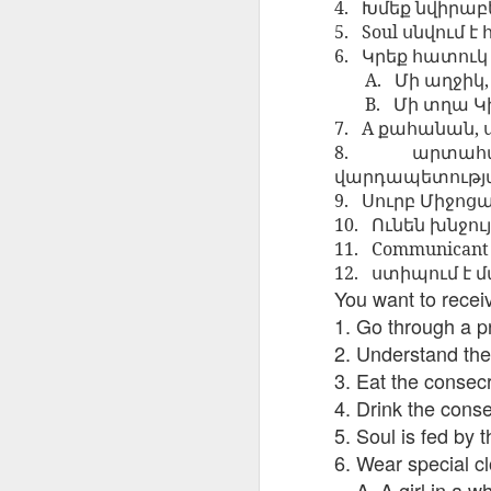
4.
Խմեք
նվիրաբ
AEPL115 游览纽
Loafing Around in
Visiting New York
AEPL115 游览纽
5.
Soul
սնվում
է
Jul 30th
约市 yóulǎn
Jul 24th
Jul 24th
Summer with
City ENGLISH
Wash
约市 yóulǎn
niǔyuē shì Visiting
6.
Կրեք
հատուկ
translation
with translation
blog 
niǔyuē shì
New York City
A.
Մի
աղջիկ
blogspots
blog spots
Visiting New York
CHINESE
B.
Մի
տղա
Կ
City CHINESE
7.
A
քահանան
,
Lesson AEPL48
Lesson AEPL100
Lesson AEPL47
Les
8.
արտահա
At The Movies
Memorial Day
Entertainment -
Mothe
May 21st
May 21st
May 14th
վարդապետությ
with blog spot
On With The
blog
9.
Սուրբ
Միջոցա
translations
Show with
translation
10.
Ունեն
խնջու
blogspots
11.
Communican
12.
ստիպում
է
մ
Lesson AEPL94
Lesson AEPL93
Lesson AEPL16
Les
You want to recei
Good Friday with
April Fools’ Day
A Fixer-
Putte
Apr 1st
Mar 26th
Mar 20th
M
translation Blog
with blog spots
Upper/House
in 
1. Go through a p
Spots
Repair with blog
WITH 
2. Understand the
translation spots
b
3. Eat the consec
4. Drink the cons
Lesson AEPL66
Lesson AEPL33
Lesson AEPL86
Les
5. Soul is fed by 
Migration and
A Baby - Bundle
Dr. Martin Luther
Ne
Jan 22nd
Jan 15th
6. Wear special c
Jan 9th
Nature/ Bird
of Joy with
King, Jr. Holiday
Reso
Migration with
translation
b
A. A girl in a w