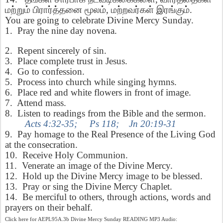
மற்றும்
பிரார்த்தனை
மூலம்
,
மற்றவர்கள்
இரங்கும்
.
You are going to celebrate Divine Mercy Sunday.
1.
Pray the nine day novena.
2.
Repent sincerely of sin.
3.
Place complete trust in Jesus.
4.
Go to confession.
5.
Process into church while singing hymns.
6.
Place red and white flowers in front of image.
7.
Attend mass.
8.
Listen to readings from the Bible and the sermon.
Acts 4:32-35;
Ps 118;
Jn 20:19-31
9.
Pay homage to the Real Presence of the Living God
at the consecration.
10.
Receive Holy Communion.
11.
Venerate an image of the Divine Mercy.
12.
Hold up the Divine Mercy image to be blessed.
13.
Pray or sing the Divine Mercy Chaplet.
14.
Be merciful to others, through actions, words and
prayers on their behalf.
Click here for AEPL95A.3b Divine Mercy Sunday READING MP3 Audio: