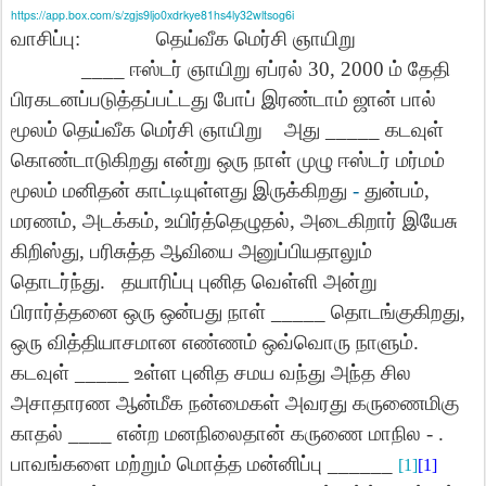
https://app.box.com/s/zgjs9ljo0xdrkye81hs4ly32wltsog6i
வாசிப்பு
:
தெய்வீக
மெர்சி
ஞாயிறு
____
ஈஸ்டர்
ஞாயிறு
ஏப்ரல்
30, 2000
ம்
தேதி
பிரகடனப்படுத்தப்பட்டது
போப்
இரண்டாம்
ஜான்
பால்
மூலம்
தெய்வீக
மெர்சி
ஞாயிறு
அது
_____
கடவுள்
கொண்டாடுகிறது
என்று
ஒரு
நாள்
முழு
ஈஸ்டர்
மர்மம்
மூலம்
மனிதன்
காட்டியுள்ளது
இருக்கிறது
-
துன்பம்
,
மரணம்
,
அடக்கம்
,
உயிர்த்தெழுதல்
,
அடைகிறார்
இயேசு
கிறிஸ்து
,
பரிசுத்த
ஆவியை
அனுப்பியதாலும்
தொடர்ந்து
.
தயாரிப்பு
புனித
வெள்ளி
அன்று
பிரார்த்தனை
ஒரு
ஒன்பது
நாள்
_____
தொடங்குகிறது
,
ஒரு
வித்தியாசமான
எண்ணம்
ஒவ்வொரு
நாளும்
.
கடவுள்
_____
உள்ள
புனித
சமய
வந்து
அந்த
சில
அசாதாரண
ஆன்மீக
நன்மைகள்
அவரது
கருணைமிகு
காதல்
____
என்ற
மனநிலைதான்
கருணை
மாநில
-
.
பாவங்களை
மற்றும்
மொத்த
மன்னிப்பு
______
[1]
[1]