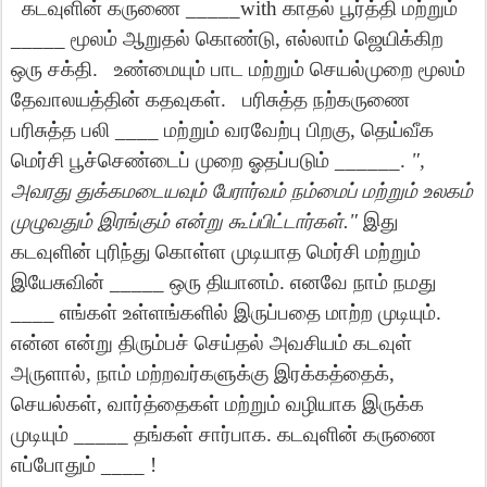
கடவுளின்
கருணை
_____with
காதல்
பூர்த்தி
மற்றும்
_____
மூலம்
ஆறுதல்
கொண்டு
,
எல்லாம்
ஜெயிக்கிற
ஒரு
சக்தி
.
உண்மையும்
பாட
மற்றும்
செயல்முறை
மூலம்
தேவாலயத்தின்
கதவுகள்
.
பரிசுத்த
நற்கருணை
பரிசுத்த
பலி
____
மற்றும்
வரவேற்பு
பிறகு
,
தெய்வீக
மெர்சி
பூச்செண்டைப்
முறை
ஓதப்படும்
______.
",
அவரது
துக்கமடையவும்
பேரார்வம்
நம்மைப்
மற்றும்
உலகம்
முழுவதும்
இரங்கும்
என்று
கூப்பிட்டார்கள்
."
இது
கடவுளின்
புரிந்து
கொள்ள
முடியாத
மெர்சி
மற்றும்
இயேசுவின்
_____
ஒரு
தியானம்
.
எனவே
நாம்
நமது
____
எங்கள்
உள்ளங்களில்
இருப்பதை
மாற்ற
முடியும்
.
என்ன
என்று
திரும்பச்
செய்தல்
அவசியம்
கடவுள்
அருளால்
,
நாம்
மற்றவர்களுக்கு
இரக்கத்தைக்
,
செயல்கள்
,
வார்த்தைகள்
மற்றும்
வழியாக
இருக்க
முடியும்
_____
தங்கள்
சார்பாக
.
கடவுளின்
கருணை
எப்போதும்
____ !