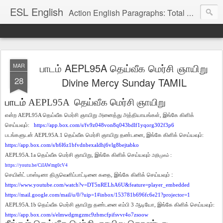
ESL English
Action English Paragraphs: Total Physical Response (TPR) Paragraphs for the High School and Adult Language Student
பாடம் AEPL95A தெய்வீக மெர்சி ஞாயிறு
MAR
28
Divine Mercy Sunday TAMIL
பாடம்
AEPL95A
தெய்வீக
மெர்சி
ஞாயிறு
என்ற
AEPL95A
தெய்வீக
மெர்சி
ஞாயிறு
அனைத்து
அத்தியாயங்கள்
,
இங்கே
கிளிக்
செய்யவும்
:
https://app.box.com/s/fv9z048von8q043bdlf1yqorg302f3p6
படங்களுடன்
AEPL95A.1
தெய்வீக
மெர்சி
ஞாயிறு
தண்டனை
,
இங்கே
கிளிக்
செய்யவும்
:
https://app.box.com/s/h6l6z1bfvdnbexaldhj6vlg8bejtabko
AEPL95A.1a
தெய்வீக
மெர்சி
ஞாயிறு
,
இங்கே
கிளிக்
செய்யவும்
:
அறிமுகம்
https://youtu.be/CiIAWmg0cV4
:
செயின்ட்
பாஸ்டினா
திருவெளிப்பாட்டினை
கதை
,
இங்கே
கிளிக்
செய்யவும்
https://www.youtube.com/watch?v=DT5nRELhA6U&feature=player_embedded
https://mail.google.com/mail/u/0/?uip=1#inbox/153781b696fc6e21?projector=1
AEPL95A.1b
தெய்வீக
மெர்சி
ஞாயிறு
தண்டனை
எம்பி
3
ஆடியோ
,
இங்கே
கிளிக்
செய்யவும்
:
https://app.box.com/s/elmwdgmgzmc9zbmcfpifsvvr4o7zsoow