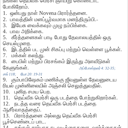
நீங்கள்
தெய்வீக
மெர்சி
ஞாயிறு
கொண்டாட
போகிறோம்
.
1.
ஒன்பது
நாள்
Novena
பிரார்த்தனை
.
2.
பாவத்தின்
மனப்பூர்வமாக
மனந்திரும்பி
.
=
3.
இயேசு
வைக்கவும்
முழு
நம்பிக்கை
.
4.
பாவ
அறிக்கை
.
5.
கீர்த்தனைகள்
பாடி
போது
தேவாலயத்தில்
ஒரு
செயல்முறை
.
6.
இடத்தில்
பட
முன்
சிகப்பு
மற்றும்
வெள்ளை
பூக்கள்
.
7.
மக்கள்
கலந்து
.
8.
பைபிள்
மற்றும்
பிரசங்கம்
இருந்து
அளவீடுகள்
கேளுங்கள்
.
அப்போஸ்தலர்
4: 32-35;
சங்
118;
யோ
20: 19-31
9.
கும்பாபிஷேகம்
மணிக்கு
ஜீவனுள்ள
தேவனுடைய
ரியல்
முன்னிலையில்
அஞ்சலி
செலுத்துவதில்
.
10.
புனித
சமய
பெற
.
11.
தெய்வீக
மெர்சி
ஒரு
படத்தை
போற்றுகிறார்கள்
.
12.
நடத்த
வரை
தெய்வீக
மெர்சி
படத்தை
ஆசீர்வாதத்தைப்
.
13.
பிரார்த்தனை
அல்லது
தெய்வீக
மெர்சி
பூச்செண்டைப்
பாட
.
14.
தங்கள்
சார்பாக
நடவடிக்கைகளை
,
வார்த்தைகள்