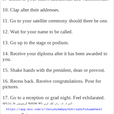
10. Clap after their addresses.
11. Go to your satellite ceremony should there be one.
12. Wait for your name to be called.
13. Go up to the stage or podium.
14. Receive your diploma after it has been awarded to
you.
15. Shake hands with the president, dean or provost.
16. Recess back. Receive congratulations. Pose for
pictures.
17. Go to a reception or grad night. Feel exhilarated.
AEPL111.3b گریجویشن READING MP3 آڈیو کے لئے یہاں کلک کریں:
https://app.box.com/s/l5oxyby8mbpq7b9trsq5ofu3uqm85w3l