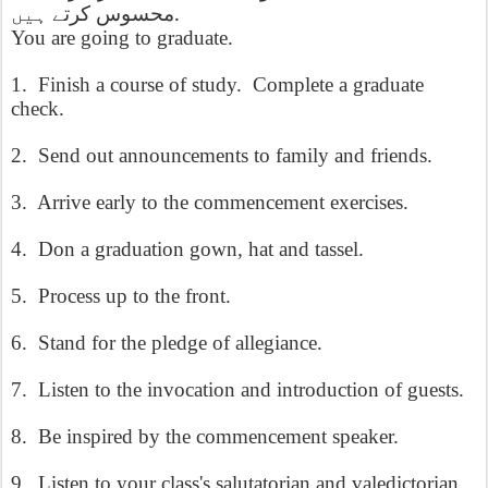
.
محسوس
کرتے
ہیں
You are going to graduate.
1.
Finish a course of study.
Complete a graduate
check.
2.
Send out announcements to family and friends.
3.
Arrive early to the commencement exercises.
4.
Don a graduation gown, hat and tassel.
5.
Process up to the front.
6.
Stand for the pledge of allegiance.
7.
Listen to the invocation and introduction of guests.
8.
Be inspired by the commencement speaker.
9.
Listen to your class's salutatorian and valedictorian.