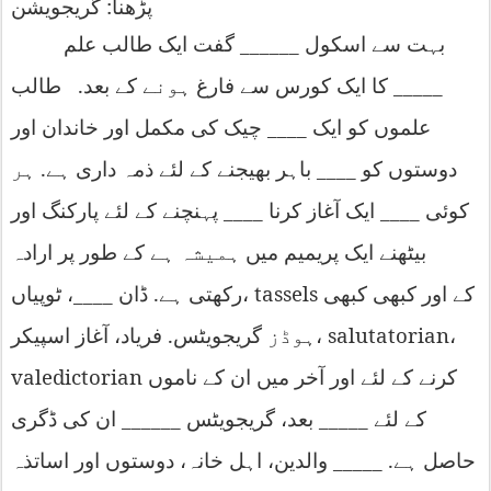
:
پڑھنا
گریجویشن
______
بہت
سے
اسکول
گفت
ایک
طالب
علم
.
_____
کا
ایک
کورس
سے
فارغ
ہونے
کے
بعد
طالب
____
علموں
کو
ایک
چیک
کی
مکمل
اور
خاندان
اور
.
____
دوستوں
کو
باہر
بھیجنے
کے
لئے
ذمہ
داری
ہے
ہر
____
____
کوئی
ایک
آغاز
کرنا
پہنچنے
کے
لئے
پارکنگ
اور
بیٹھنے
ایک
پریمیم
میں
ہمیشہ
ہے
کے
طور
پر
ارادہ
____
.
tassels
کے
اور
کبھی
کبھی
ٹوپیاں،
رکھتی
ہے
ڈان
،
.
salutatorian
،
اسپیکر،
ہوڈز
گریجویٹس
فریاد،
آغاز
valedictorian
کرنے
کے
لئے
اور
آخر
میں
ان
کے
ناموں
______
_____
کے
لئے
بعد،
گریجویٹس
ان
کی
ڈگری
. _____
حاصل
ہے
والدین،
اہل
خانہ،
دوستوں
اور
اساتذہ