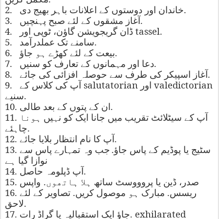
2.
.
خاندان
اور
دوستوں
کے
اعلانات
باہر
بھیج
دی
3.
.
آغاز
مشقوں
کے
لئے
صبح
پہنچیں
4.
tassel.
ڈان
گریجویشن
گاؤن،
ٹوپی
اور
5.
.
سامنے
تک
عملدرآمد
6.
.
بیعت
کے
لئے
کھڑے
ہو
جاؤ
7.
.
دعا
اور
مہمانوں
کے
تعارف
کو
سنیں
8.
.
آغاز
اسپیکر
کی
طرف
سے
حوصلہ
افزائی
کی
جائے
9.
salutatorian
valedictorian
اور
آپ
کی
کلاس
کے
.
سنیے
10.
.
ان
کے
پتوں
کے
بعد
طالی
11.
آپ
کے
سیٹلائٹ
تقریب
میں
جانا
ایک
کو
نہیں
ہونا
.
چاہئے
12.
.
آپ
کا
نام
انتظار
بلایا
جائے
13.
.
سٹیج
یا
پوڈیم
کے
پاس
جاؤ
جب
وہ
تمہارے
پاس
سے
نوازا
گیا
ہے
14.
.
آپ
ڈپلومہ
حاصل
15.
.
صدر،
ڈین
یا
پروووسٹ
ساتھ
ہلا
ہاتھوں
واپس
16.
.
.
ریسس
مبارک
ہو
موصول
کریں
تصاویر
کے
لئے
.
لاحق
17.
. exhilarated
جاؤ
ایک
استقبالیہ
یا
گراڈ
رات