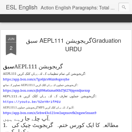
ESL English
Action English Paragraphs: Total Physical Response (TPR) Paragraphs for the High School and Adult Language Student
سبق AEPL111 گریجویشنGraduation
JUN
2
URDU
AEPL111
گریجویشن
سبق
AEPL111
:
گریجویشن
کی
تمام
تنظیمات
کے
لئے
یہاں
کلک
کریں
https://app.box.com/s/7go6jicv86zn8ogesyhe
:
AEPL111.1
گریجویشن
جملوں
لئے
یہاں
کلک
کریں
تصاویر
کے
ساتھ
https://app.box.com/s/jhj098a6xma06hl7j6276jqemljuexsp
AEPL111.a گریجویشن جملوں تعارف کے لئے یہاں کلک کریں:
https://youtu.be/5ZeYRr1fPEU
AEPL111.1
MP3
:
آڈیو
کے
لئے
یہاں
کلک
کریں
گریجویشن
جملوں
https://app.box.com/s/5ebw43o121sw2aqxuovfk2ngaw5xuan9
.
آپ
چلے
جا
رہے
ہیں
1.
.
مطالعہ
کا
ایک
کورس
ختم
گریجویٹ
چیک
کی
.
مکمل
کریں