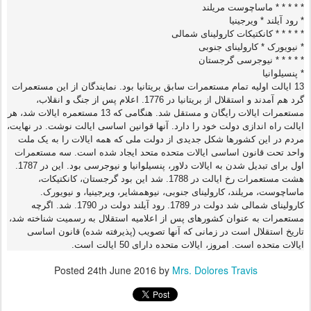
* * * * * ماساچوست مریلند
* رود آیلند * ویرجینیا
* * * * * کانکتیکات کارولینای شمالی
* نیویورک * کارولینای جنوبی
* * * * * نیوجرسی گرجستان
* پنسیلوانیا
13 ایالت اولیه تمام مستعمرات سابق بریتانیا بود. نمایندگان از این مستعمرات
گرد هم آمدند و استقلال از بریتانیا در 1776. اعلام پس از جنگ و انقلاب،
مستعمرات ایالات رایگان و مستقل شد. هنگامی که 13 مستعمره ایالات شد، هر
ایالت راه اندازی دولت خود را دارد. آنها قوانین اساسی ایالت نوشت. در نهایت،
مردم در این کشورها شکل جدیدی از دولت ملی که همه ایالات را به یک ملت
واحد تحت قانون اساسی ایالات متحده متحد ایجاد شده است. سه مستعمرات
اول برای تبدیل شدن به ایالات دلاور، پنسیلوانیا و نیوجرسی بود. این در 1787.
هشت مستعمرات رخ ایالت در 1788. شد این بود گرجستان، کانکتیکات،
ماساچوست، مریلند، کارولینای جنوبی، نیوهمشایر، ویرجینیا، و نیویورک.
کارولینای شمالی شد دولت در 1789. رود آیلند دولت در 1790. شد. اگرچه
مستعمرات به عنوان کشورهای پس از اعلامیه استقلال به رسمیت شناخته شد،
تاریخ استقلال است در زمانی که آنها تصویب (پذیرفته شده) قانون اساسی
ایالات متحده است. امروز، ایالات متحده دارای 50 ایالت است.
Posted
24th June 2016
by
Mrs. Dolores Travis