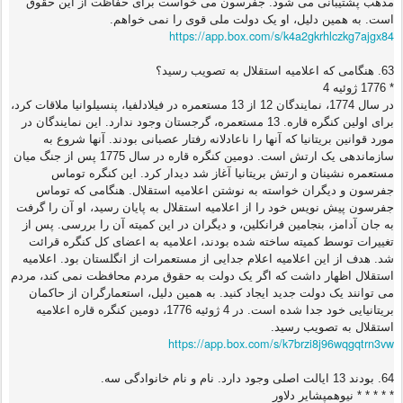
مذهب پشتیبانی می شود. جفرسون می خواست برای حفاظت از این حقوق
است. به همین دلیل، او یک دولت ملی قوی را نمی خواهم.
https://app.box.com/s/k4a2gkrhlczkg7ajgx84
63. هنگامی که اعلامیه استقلال به تصویب رسید؟
* 1776 ژوئیه 4
در سال 1774، نمایندگان 12 از 13 مستعمره در فیلادلفیا، پنسیلوانیا ملاقات کرد،
برای اولین کنگره قاره. 13 مستعمره، گرجستان وجود ندارد. این نمایندگان در
مورد قوانین بریتانیا که آنها را ناعادلانه رفتار عصبانی بودند. آنها شروع به
سازماندهی یک ارتش است. دومین کنگره قاره در سال 1775 پس از جنگ میان
مستعمره نشینان و ارتش بریتانیا آغاز شد دیدار کرد. این کنگره توماس
جفرسون و دیگران خواسته به نوشتن اعلامیه استقلال. هنگامی که توماس
جفرسون پیش نویس خود را از اعلامیه استقلال به پایان رسید، او آن را گرفت
به جان آدامز، بنجامین فرانکلین، و دیگران در این کمیته آن را بررسی. پس از
تغییرات توسط کمیته ساخته شده بودند، اعلامیه به اعضای کل کنگره قرائت
شد. هدف از این اعلامیه اعلام جدایی از مستعمرات از انگلستان بود. اعلامیه
استقلال اظهار داشت که اگر یک دولت به حقوق مردم محافظت نمی کند، مردم
می توانند یک دولت جدید ایجاد کنید. به همین دلیل، استعمارگران از حاکمان
بریتانیایی خود جدا شده است. در 4 ژوئیه 1776، دومین کنگره قاره اعلامیه
استقلال به تصویب رسید.
https://app.box.com/s/k7brzi8j96wqgqtrn3vw
64. بودند 13 ایالت اصلی وجود دارد. نام و نام خانوادگی سه.
* * * * * نیوهمپشایر دلاور