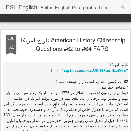
ESL English
Action English Paragraphs: Total Physical Response (TPR) Paragraphs for the High School and Adult Language Student
تاریخ امریکا American History Citizenship
JUN
24
Questions #62 to #64 FARSI
تاریخ امریکا
https://app.box.com/s/sq225zf42sno1lda5wm7
62. چه کسی اعلامیه استقلال را نوشته است؟
* توماس جفرسون
توماس جفرسون اعلامیه استقلال در 1776. نوشت: او یک رهبر سیاسی بسیار
مهم و متفکر بود. برخی از ایده های مهم در مورد دولت آمریکا در اعلامیه
استقلال، مانند این ایده که همه مردم برابر خلق شده است. ایده مهم دیگر این
است که مردم با حقوق خاص از جمله زندگی، آزادی و جستجوی خوشبختی به
دنیا آمد. جفرسون رئيس جمهور سوم از ایالات متحده بود، خدمت از سال 1801
تا 1809. قبل از تبدیل شدن رئيس جمهور، جفرسون فرماندار ویرجینیا و اولین
دبیر خارجه ایالات متحده آمریکا بود. او به شدت از حقوق فردی، به ویژه آزادی