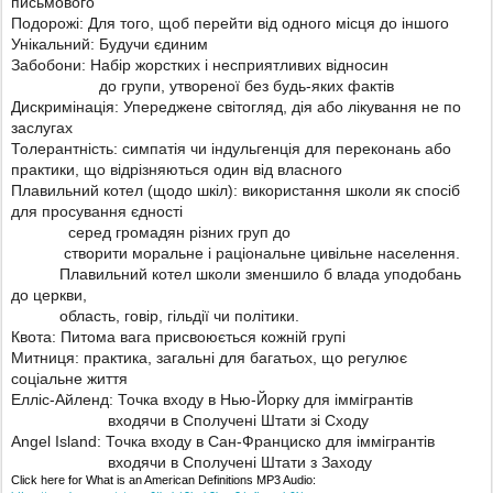
письмового
Подорожі: Для того, щоб перейти від одного місця до іншого
Унікальний: Будучи єдиним
Забобони: Набір жорстких і несприятливих відносин
до групи, утвореної без будь-яких фактів
Дискримінація: Упереджене світогляд, дія або лікування не по
заслугах
Толерантність: симпатія чи індульгенція для переконань або
практики, що відрізняються один від власного
Плавильний котел (щодо шкіл): використання школи як спосіб
для просування єдності
серед громадян різних груп до
створити моральне і раціональне цивільне населення.
Плавильний котел школи зменшило б влада уподобань
до церкви,
область, говір, гільдії чи політики.
Квота: Питома вага присвоюється кожній групі
Митниця: практика, загальні для багатьох, що регулює
соціальне життя
Елліс-Айленд: Точка входу в Нью-Йорку для іммігрантів
входячи в Сполучені Штати зі Сходу
Angel Island: Точка входу в Сан-Франциско для іммігрантів
входячи в Сполучені Штати з Заходу
Click here for What is an American Definitions MP3 Audio: