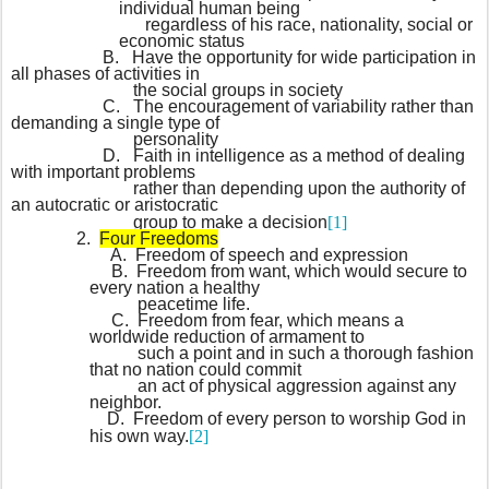
individual human being
regardless of his race, nationality, social or
economic status
B.
Have the opportunity for wide participation in
all phases of activities in
the social groups in society
C.
The encouragement of variability rather than
demanding a single type of
personality
D.
Faith in intelligence as a method of dealing
with important problems
rather than depending upon the authority of
an autocratic or aristocratic
group to make a decision
[1]
2.
Four Freedoms
A.
Freedom of speech and expression
B.
Freedom from want, which would secure to
every nation a healthy
peacetime life.
C.
Freedom from fear, which means a
worldwide reduction of armament to
such a point and in such a thorough fashion
that no nation could commit
an act of physical aggression against any
neighbor.
D.
Freedom of every person to worship God in
his own way.
[2]