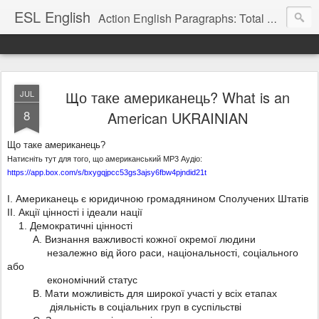
ESL English
Action English Paragraphs: Total Physical Response (TPR) Paragraphs for the High School and Adult Language Student
Що таке американець? What is an
JUL
8
American UKRAINIAN
Що таке американець
?
Натисніть тут для того, що американський MP3 Аудіо:
https://app.box.com/s/bxygqjpcc53gs3ajsy6fbw4pjndid21t
I. Американець є юридичною громадянином Сполучених Штатів
II. Акції цінності і ідеали нації
1. Демократичні цінності
А. Визнання важливості кожної окремої людини
незалежно від його раси, національності, соціального
або
економічний статус
B. Мати можливість для широкої участі у всіх етапах
діяльність в соціальних груп в суспільстві