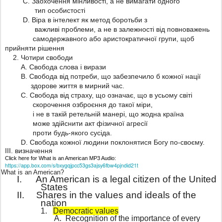
C. Заохочення мінливості, а не вимагати одного
тип особистості
D. Віра в інтелект як метод боротьби з
важливі проблеми, а не в залежності від повноважень
самодержавного або аристократичної групи, щоб
прийняти рішення
2. Чотири свободи
А. Свобода слова і вирази
B. Свобода від потреби, що забезпечило б кожної нації
здорове життя в мирний час.
С. Свобода від страху, що означає, що в усьому світі
скорочення озброєння до такої міри,
і не в такій ретельній манері, що жодна країна
може здійснити акт фізичної агресії
проти будь-якого сусіда.
D. Свобода кожної людини поклонятися Богу по-своєму.
III. визначення
Click here for What is an American MP3 Audio:
https://app.box.com/s/bxygqjpcc53gs3ajsy6fbw4pjndid21t
What is an American?
I.
An American is a legal citizen of the United
States
II.
Shares in the values and ideals of the
nation
1.
Democratic values
A.
Recognition of the importance of every