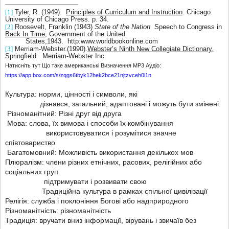
[1]
Tyler, R. (1949).
Principles of Curriculum and Instruction
. Chicago:
University of Chicago Press. p. 34.
[2]
Roosevelt, Franklin (1943)
State of the Nation
Speech to Congress in
Back In Time
, Government of the United
States,1943.
http:www.worldbookonline.com
[3]
Merriam-Webster.(1990).
Webster’s Ninth New Collegiate Dictionary.
Springfield:
Merriam-Webster Inc.
Натисніть тут Що таке американські Визначення MP3 Аудіо:
https://app.box.com/s/zqgs6tbyk12hek2bce21njtzvceh0i1n
Культура: норми, цінності і символи, які
дізнався, загальний, адаптовані і можуть бути змінені.
Різноманітний: Різні друг від друга
Мова: слова, їх вимова і способи їх комбінування
використовуватися і розумітися значне
співтовариство
Багатомовний: Можливість використання декількох мов
Плюралізм: члени різних етнічних, расових, релігійних або
соціальних груп
підтримувати і розвивати свою
Традиційна культура в рамках спільної цивілізації
Релігія: служба і поклоніння Богові або надприродного
Різноманітність: різноманітність
Традиція: вручати вниз інформації, вірувань і звичаїв без