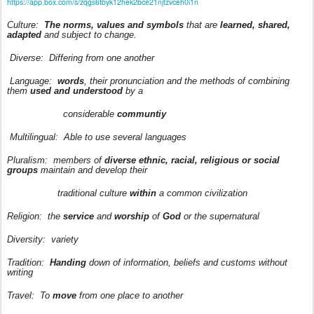
https://app.box.com/s/zqgs6tbyk12hek2bce21njtzvceh0i1n
Culture:
The norms, values and symbols
that are
learned, shared,
adapted
and subject to change.
Diverse:
Differing from one another
Language:
words
, their pronunciation and the methods of combining
them
used and understood
by a
considerable
communtiy
Multilingual:
Able to use several languages
Pluralism:
members of
diverse ethnic, racial, religious or social
groups
maintain and develop their
traditional culture
within
a common civilization
Religion:
the
service
and
worship
of
God
or the supernatural
Diversity:
variety
Tradition:
Handing
down of information, beliefs and customs without
writing
Travel:
To
move
from one place to another