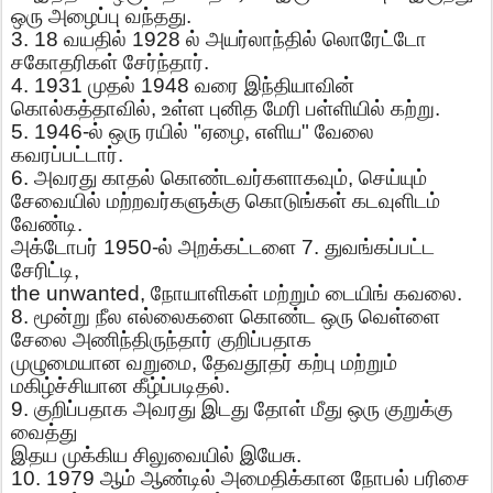
ஒரு
அழைப்பு
வந்தது
.
3. 18
வயதில்
1928
ல்
அயர்லாந்தில்
லொரேட்டோ
சகோதரிகள்
சேர்ந்தார்
.
4. 1931
முதல்
1948
வரை
இந்தியாவின்
கொல்கத்தாவில்
,
உள்ள
புனித
மேரி
பள்ளியில்
கற்று
.
5. 1946-
ல்
ஒரு
ரயில்
"
ஏழை
,
எளிய
"
வேலை
கவரப்பட்டார்
.
6.
அவரது
காதல்
கொண்டவர்களாகவும்
,
செய்யும்
சேவையில்
மற்றவர்களுக்கு
கொடுங்கள்
கடவுளிடம்
வேண்டி
.
அக்டோபர்
1950-
ல்
அறக்கட்டளை
7.
துவங்கப்பட்ட
சேரிட்டி
,
the unwanted,
நோயாளிகள்
மற்றும்
டையிங்
கவலை
.
8.
மூன்று
நீல
எல்லைகளை
கொண்ட
ஒரு
வெள்ளை
சேலை
அணிந்திருந்தார்
குறிப்பதாக
முழுமையான
வறுமை
,
தேவதூதர்
கற்பு
மற்றும்
மகிழ்ச்சியான
கீழ்ப்படிதல்
.
9.
குறிப்பதாக
அவரது
இடது
தோள்
மீது
ஒரு
குறுக்கு
வைத்து
இதய
முக்கிய
சிலுவையில்
இயேசு
.
10. 1979
ஆம்
ஆண்டில்
அமைதிக்கான
நோபல்
பரிசை