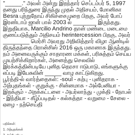
"_____."
அவள்
அன்று
இறந்தார்
செப்டம்பர்
5, 1997
தனது
பரிந்துரை
இருந்து
முதல்
அதிசயம்
,
மோனிகா
Besra
புற்றுநோய்
சிகிச்சைமுறை
பிறகு
,
அவர்
போப்
இரண்டாம்
ஜான்
பால்
2003
ல்
_______
இருந்தது
.
இறுதியாக
, Marcilio Andrino
தான்
மண்டை
மடைமை
குணப்படுத்தும்
அதிசயம்
herintercession
பிறகு
,
அவர்
________
மெர்சி
அவரது
அறிவித்தார்
விழா
ஆண்டில்
திருத்தந்தை
பிரான்சிஸ்
2016
ஒரு
மகானாக
இருந்தது
.
நம்
அனைவருக்கும்
சாதாரண
மக்கள்
,
பரிசுத்தம்
செய்ய
முயற்சிக்கிறார்கள்
,
அனைத்து
செலவில்
இரக்கத்தின்படியே
புனித
தெரசா
ஈடுபாடு
,
எங்களுக்கு
எப்படி
இயேசுவின்
_____
வாழ
காட்டுகிறது
.
பூர்த்தி
-
ல்
வார்த்தைகள்
: -soul -
கற்பு
-
புனிதராக
-
அற்புதங்கள்
-
குறுக்கு
-
சின்னமாக
-
அல்பேனியா
-
இறக்கும்
-
அறக்கட்டளை
-
அயர்லாந்து
-
முக்தி
-
நோபல்
-
இந்தியா
-
கீழ்ப்படிதல்
-
கல்கத்தா
-
வறுமை
-
சேலை
-
ஏழை
-
நற்செய்தி
:
பதில்கள்
1.
அற்புதங்கள்