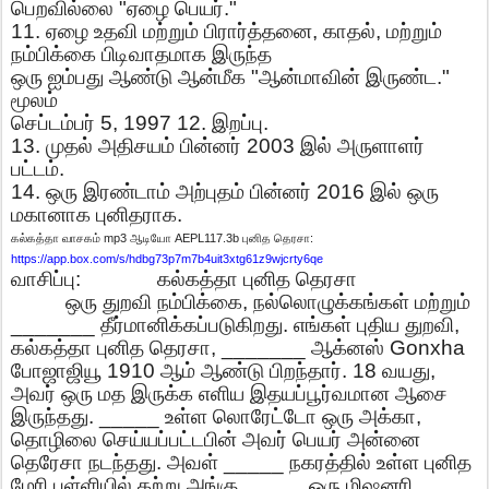
பெறவில்லை
"
ஏழை
பெயர்
."
11.
ஏழை
உதவி
மற்றும்
பிரார்த்தனை
,
காதல்
,
மற்றும்
நம்பிக்கை
பிடிவாதமாக
இருந்த
ஒரு
ஐம்பது
ஆண்டு
ஆன்மீக
"
ஆன்மாவின்
இருண்ட
."
மூலம்
செப்டம்பர்
5, 1997 12.
இறப்பு
.
13.
முதல்
அதிசயம்
பின்னர்
2003
இல்
அருளாளர்
பட்டம்
.
14.
ஒரு
இரண்டாம்
அற்புதம்
பின்னர்
2016
இல்
ஒரு
மகானாக
புனிதராக
.
mp3
AEPL117.3b
:
கல்கத்தா
வாசகம்
ஆடியோ
புனித
தெரசா
https://app.box.com/s/hdbg73p7m7b4uit3xtg61z9wjcrty6qe
வாசிப்பு
:
கல்கத்தா
புனித
தெரசா
ஒரு
துறவி
நம்பிக்கை
,
நல்லொழுக்கங்கள்
மற்றும்
_______
தீர்மானிக்கப்படுகிறது
.
எங்கள்
புதிய
துறவி
,
கல்கத்தா
புனித
தெரசா
, _______
ஆக்னஸ்
Gonxha
போஜாஜியூ
1910
ஆம்
ஆண்டு
பிறந்தார்
. 18
வயது
,
அவர்
ஒரு
மத
இருக்க
எளிய
இதயப்பூர்வமான
ஆசை
இருந்தது
. _____
உள்ள
லொரேட்டோ
ஒரு
அக்கா
,
தொழிலை
செய்யப்பட்டபின்
அவர்
பெயர்
அன்னை
தெரேசா
நடந்தது
.
அவள்
_____
நகரத்தில்
உள்ள
புனித
மேரி
பள்ளியில்
கற்று
அங்கு
_____
ஒரு
மிஷனரி