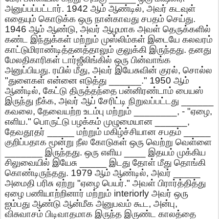
அனுப்பப்பட்டார்
. 1942
ஆம்
ஆண்டில்
,
அவர்
கடவுள்
எதையும்
கொடுக்க
ஒரு
நான்காவது
சபதம்
செய்து
.
1946
ஆம்
ஆண்டு
,
அவர்
ஆழமாக
அவள்
தெருக்களில்
கண்ட
இந்துக்கள்
மற்றும்
முஸ்லிம்கள்
இடையே
கலவரம்
காட்டுமிராண்டித்தனத்தாலும்
குலுக்கி
இருந்தது
.
தனது
மேலதிகாரிகள்
டார்ஜீலிங்கில்
ஒரு
பின்வாங்க
அனுப்பியது
.
ரயில்
மீது
,
அவர்
இயேசுவின்
குரல்
,
சொல்ல
"
துளைகள்
என்னை
எடுத்து
______." 1950
ஆம்
ஆண்டில்
,
கேட்டு
திருத்தந்தை
பன்னிரண்டாம்
பையஸ்
இருந்து
நீக்க
,
அவர்
ஆப்
சேரிட்டி
நிறுவப்பட்டது
______
கவலை
,
தேவையற்ற
உடம்பு
மற்றும்
________, - "
ஏழை
,
எளிய
."
பொருட்டு
பழக்கம்
முழுமையான
______,
தேவதூதர்
_____
மற்றும்
மகிழ்ச்சியான
சபதம்
_____
குறிப்பதாக
மூன்று
நீல
கோடுகள்
ஒரு
வெற்று
வெள்ளை
_______
இருந்தது
.
ஒரு
எளிய
____
இதயம்
முக்கிய
சிலுவையில்
இயேசு
_____
இடது
தோள்
மீது
தொங்கி
கொண்டிருந்தது
. 1979
ஆம்
ஆண்டில்
,
அவர்
_____
அமைதி
பரிசு
ஏற்று
"
ஏழை
பெயர்
."
அவள்
பிரார்த்தித்து
ஏழை
பணியாற்றினார்
மற்றும்
interiorly
அவர்
ஒரு
ஐம்பது
ஆண்டு
ஆன்மீக
அனுபவம்
கூட
,
அன்பு
,
விசுவாசம்
பிடிவாதமாக
இருந்த
இருண்ட
காலத்தை