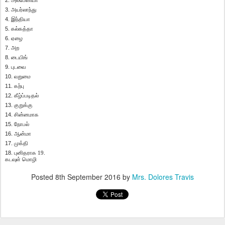
2.
அல்பேனியா
3.
அயர்லாந்து
4.
இந்தியா
5.
கல்கத்தா
6.
ஏழை
7.
அற
8.
டையிங்
9.
புடவை
10.
வறுமை
11.
கற்பு
12.
கீழ்ப்படிதல்
13.
குறுக்கு
14.
சின்னமாக
15.
நோபல்
16.
ஆன்மா
17.
முக்தி
18.
புனிதராக 19.
கடவுள் மொழி
Posted
8th September 2016
by
Mrs. Dolores Travis