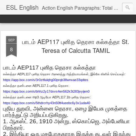
ESL English
Action English Paragraphs: Total Physical Response (TPR) Paragraphs for the High School and Adult Language Student
பாடம் AEP117 புனித தெரசா கல்கத்தா St.
SEP
8
Teresa of Calcutta TAMIL
பாடம்
AEP117
புனித
தெரசா கல்கத்தா
AEPL117
,
:
கல்கத்தா
புனித
தெரசா
அனைத்து
அத்தியாயங்கள்
இங்கே
கிளிக்
செய்யவும்
https://app.box.com/s/3r0ztfiulqhg00prqb38wnxae33qdtes
AEPL117.1
:
கல்கத்தா
தண்டனை
புனித
தெரசா
https://app.box.com/s/bhhz2y17dxvs4en562k3t283jvyijen0
mp3
AEPL117.1b
:
கல்கத்தா
தண்டனை
ஆடியோ
புனித
தெரசா
https://app.box.com/s/5thdrcrhy43n50ft4ueebc6y3x1uda40
புதிய
துறவி
,
அன்னை
தெரசா
,
ஏழை
இயேசு
முகத்தை
பார்த்துட்டு
அறியப்படுகிறது
.
1.
ஆகஸ்ட்
26, 1910
அன்று
,
ஸ்கொப்ஜெ
,
அல்பேனியா
பிறந்தார்
.
2.
இந்தியா
ஒரு
மதபோதகராக
இருக்க
கடவுள்
இருந்து