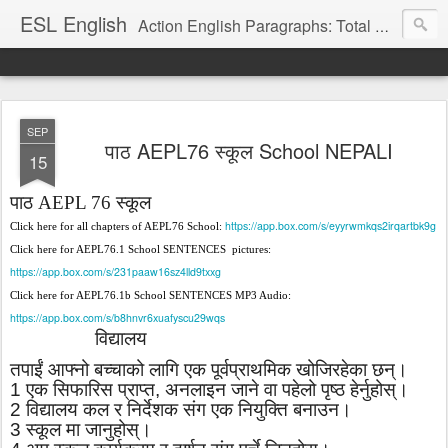
ESL English
Action English Paragraphs: Total Physical Response (TPR) Paragraphs for the High School and Adult Language Student
SEP
पाठ AEPL76 स्कूल School NEPALI
15
पाठ
AEPL
76
स्कूल
https://app.box.com/s/eyyrwmkqs2irqartbk9g
Click here for all chapters of AEPL76 School:
Click here for AEPL76.1 School SENTENCES
pictures:
https://app.box.com/s/231paaw16sz4lld9txxg
Click here for AEPL76.1b School SENTENCES MP3 Audio:
https://app.box.com/s/b8hnvr6xuafyscu29wqs
विद्यालय
तपाईं आफ्नो बच्चाको लागि एक पूर्वप्राथमिक खोजिरहेका छन्।
1 एक सिफारिस प्राप्त
,
अनलाइन जाने वा पहेलो पृष्ठ हेर्नुहोस्।
2 विद्यालय कल र निर्देशक संग एक नियुक्ति बनाउन।
3 स्कूल मा जानुहोस्।