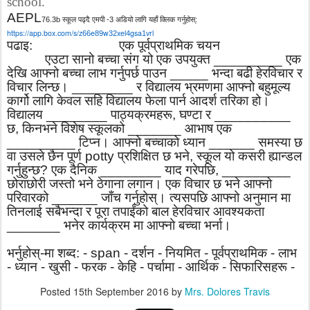
school.
AEPL
76.3
b
स्कूल पढ्दै एमपी -3 अडियो लागि यहाँ क्लिक गर्नुहोस्:
https://app.box.com/s/z
e
w
xel
gsa
vrl
66
89
32
4
1
पढाइ:
एक पूर्वप्राथमिक चयन
एउटा सानो बच्चा संग यो एक उपयुक्त
_________
एक
देखि आफ्नो बच्चा लाभ गर्नुपर्छ पाउन
_____
भन्दा बढी हेरविचार र
विचार लिन्छ।
________
र विद्यालय भ्रमणमा आफ्नो बहुमूल्य
कार्गो लागि केवल सहि विद्यालय फेला पार्न आदर्श तरिका हो।
विद्यालय
________
पाठ्यक्रमहरू
,
घण्टा र
__________
छ
,
किनभने विशेष स्कूलको
_______
आभाष एक
_________
टिप्न।
आफ्नो बच्चाको ध्यान
______
समस्या छ
वा उसले छैन पूर्ण
potty
प्रशिक्षित छ भने
,
स्कूल यो कसरी ह्यान्डल
गर्नुहुन्छ
?
एक दैनिक
________
याद गरेपछि
, _________
छोराछोरी जस्तो भने ठेगाना लगान।
एक विचार छ भने आफ्नो
परिवारको
______
जाँच गर्नुहोस्।
त्यसपछि आफ्नो अनुमान मा
तिनलाई सबैभन्दा र पूरा तपाईंको बाल हेरविचार आवश्यकता
_______
भनेर कार्यक्रम मा आफ्नो बच्चा भर्ना।
भर्नुहोस्-मा शब्द: -
span -
दर्शन - नियमित - पूर्वप्राथमिक - लाभ
- ध्यान - खुसी - फरक - केहि - पर्चामा - आर्थिक - सिफारिसहरू -
Posted
15th September 2016
by
Mrs. Dolores Travis