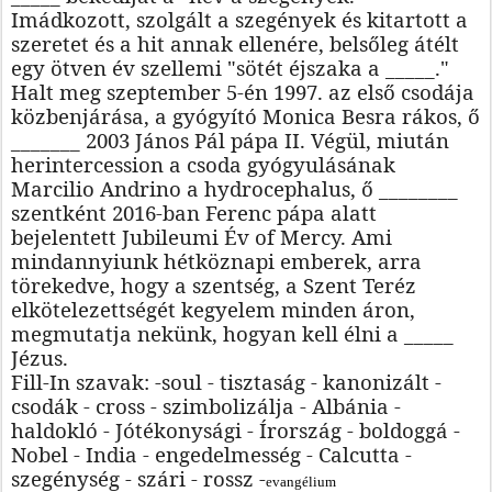
Imádkozott, szolgált a szegények és kitartott a
szeretet és a hit annak ellenére, belsőleg átélt
egy ötven év szellemi "sötét éjszaka a _____."
Halt meg szeptember 5-én 1997. az első csodája
közbenjárása, a gyógyító Monica Besra rákos, ő
_______ 2003 János Pál pápa II. Végül, miután
herintercession a csoda gyógyulásának
Marcilio Andrino a hydrocephalus, ő ________
szentként 2016-ban Ferenc pápa alatt
bejelentett Jubileumi Év of Mercy. Ami
mindannyiunk hétköznapi emberek, arra
törekedve, hogy a szentség, a Szent Teréz
elkötelezettségét kegyelem minden áron,
megmutatja nekünk, hogyan kell élni a _____
Jézus.
Fill-In szavak: -soul - tisztaság - kanonizált -
csodák - cross - szimbolizálja - Albánia -
haldokló - Jótékonysági - Írország - boldoggá -
Nobel - India - engedelmesség - Calcutta -
szegénység - szári - rossz -
evangélium