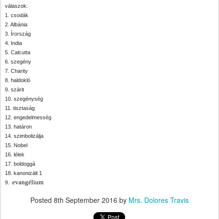
válaszok:
1. csodák
2. Albánia
3. Írország
4. India
5. Calcutta
6. szegény
7. Charity
8. haldokló
9. szárit
10. szegénység
11. tisztaság
12. engedelmesség
13. határon
14. szimbolizálja
15. Nobel
16. lélek
17. boldoggá
18. kanonizált 1
evangélium
9.
Posted
8th September 2016
by
Mrs. Dolores Travis