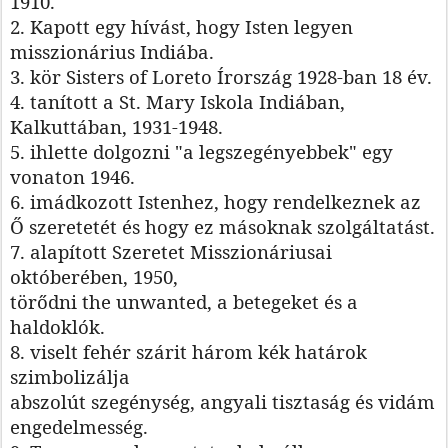
1910.
2. Kapott egy hívást, hogy Isten legyen
misszionárius Indiába.
3. kör Sisters of Loreto Írország 1928-ban 18 év.
4. tanított a St. Mary Iskola Indiában,
Kalkuttában, 1931-1948.
5. ihlette dolgozni "a legszegényebbek" egy
vonaton 1946.
6. imádkozott Istenhez, hogy rendelkeznek az
Ő szeretetét és hogy ez másoknak szolgáltatást.
7. alapított Szeretet Misszionáriusai
októberében, 1950,
törődni the unwanted, a betegeket és a
haldoklók.
8. viselt fehér szárit három kék határok
szimbolizálja
abszolút szegénység, angyali tisztaság és vidám
engedelmesség.