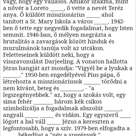
vágy, hogy egy vallásos. Amikor szakma, mint
a nővér a Loreto _____, ő vette a nevét Teréz
anya. Ő küldött misszionárius _____ ahol
tanított a St. Mary Iskola a város _____. 1942-
ben ő tette egy negyedik fogadalmat, hogy Isten
semmit. 1946-ban, ő mélyen megrázta a
brutalitás a zavargások között hinduk és
muzulmánok tanúja volt az utcákon.
Feletteseinek küldött neki, hogy a
visszavonulást Darjeeling. A vonaton hallotta
Jézus hangját azt mondja: "Vigyél be a lyukak a
______." 1950-ben engedélyével Pius pápa, ő
létrehozta a misszionáriusok ______ törődni a
nem kívánt, beteg és ________, - "a
legszegényebbek." az, hogy a szokás volt, egy
sima fehér _______ három kék csíkos
szimbolizálja a fogadalmak abszolút ______,
angyali _____ _____ és vidám. Egy egyszerű ____
lógott a bal váll _____ Jézus a kereszten a
legfontosabb, hogy a szív. 1979-ben elfogadta a
_____ békedíjat a "név a szegények."