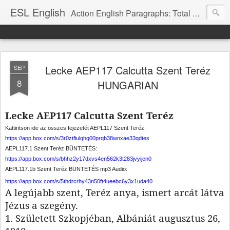
ESL English
Action English Paragraphs: Total Physical Response (TPR) Paragraphs for the High School and Adult Language Student
Lecke AEP117 Calcutta Szent Teréz
SEP
8
HUNGARIAN
Lecke AEP117 Calcutta Szent Teréz
Kattintson ide az összes fejezetét AEPL117 Szent Teréz:
https://app.box.com/s/3r0ztfiulqhg00prqb38wnxae33qdtes
AEPL117.1 Szent Teréz BÜNTETÉS:
https://app.box.com/s/bhhz2y17dxvs4en562k3t283jvyijen0
AEPL117.1b Szent Teréz BÜNTETÉS mp3 Audio:
https://app.box.com/s/5thdrcrhy43n50ft4ueebc6y3x1uda40
A legújabb szent, Teréz anya, ismert arcát látva
Jézus a szegény.
1. Született Szkopjéban, Albániát augusztus 26,