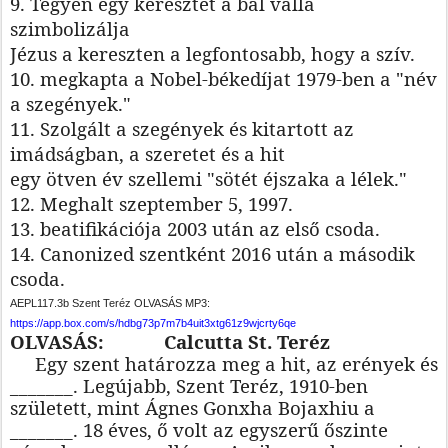
9. Tegyen egy keresztet a bal válla
szimbolizálja
Jézus a kereszten a legfontosabb, hogy a szív.
10. megkapta a Nobel-békedíjat 1979-ben a "név
a szegények."
11. Szolgált a szegények és kitartott az
imádságban, a szeretet és a hit
egy ötven év szellemi "sötét éjszaka a lélek."
12. Meghalt szeptember 5, 1997.
13. beatifikációja 2003 után az első csoda.
14. Canonized szentként 2016 után a második
csoda.
AEPL117.3b Szent Teréz OLVASÁS MP3:
https://app.box.com/s/hdbg73p7m7b4uit3xtg61z9wjcrty6qe
OLVASÁS:
Calcutta St. Teréz
Egy szent határozza meg a hit, az erények és
_______. Legújabb, Szent Teréz, 1910-ben
született, mint Ágnes Gonxha Bojaxhiu a
_______. 18 éves, ő volt az egyszerű őszinte