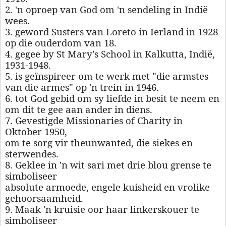
2. 'n oproep van God om 'n sendeling in Indië
wees.
3. geword Susters van Loreto in Ierland in 1928
op die ouderdom van 18.
4. gegee by St Mary's School in Kalkutta, Indië,
1931-1948.
5. is geïnspireer om te werk met "die armstes
van die armes" op 'n trein in 1946.
6. tot God gebid om sy liefde in besit te neem en
om dit te gee aan ander in diens.
7. Gevestigde Missionaries of Charity in
Oktober 1950,
om te sorg vir theunwanted, die siekes en
sterwendes.
8. Geklee in 'n wit sari met drie blou grense te
simboliseer
absolute armoede, engele kuisheid en vrolike
gehoorsaamheid.
9. Maak 'n kruisie oor haar linkerskouer te
simboliseer