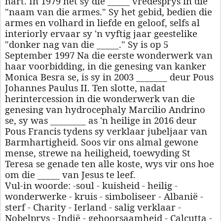
hart. In 1979 het sy die _____ vredesprys in die
"naam van die armes." Sy het gebid, bedien die
armes en volhard in liefde en geloof, selfs al
interiorly ervaar sy 'n vyftig jaar geestelike
"donker nag van die _____." Sy is op 5
September 1997 Na die eerste wonderwerk van
haar voorbidding, in die genesing van kanker
Monica Besra se, is sy in 2003 _______ deur Pous
Johannes Paulus II. Ten slotte, nadat
herintercession in die wonderwerk van die
genesing van hydrocephaly Marcilio Andrino
se, sy was ________ as 'n heilige in 2016 deur
Pous Francis tydens sy verklaar jubeljaar van
Barmhartigheid. Soos vir ons almal gewone
mense, strewe na heiligheid, toewyding St
Teresa se genade ten alle koste, wys vir ons hoe
om die _____ van Jesus te leef.
Vul-in woorde: -soul - kuisheid - heilig -
wonderwerke - kruis - simboliseer - Albanië -
sterf - Charity - Ierland - salig verklaar -
Nobelprys - Indië - gehoorsaamheid - Calcutta -