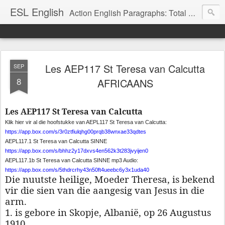
ESL English
Action English Paragraphs: Total Physical Response (TPR) Paragraphs for the High School and Adult Language Student
Les AEP117 St Teresa van Calcutta
SEP
8
AFRICAANS
Les AEP117 St Teresa van Calcutta
Klik hier vir al die hoofstukke van AEPL117 St Teresa van Calcutta:
https://app.box.com/s/3r0ztfiulqhg00prqb38wnxae33qdtes
AEPL117.1 St Teresa van Calcutta SINNE
https://app.box.com/s/bhhz2y17dxvs4en562k3t283jvyijen0
AEPL117.1b St Teresa van Calcutta SINNE mp3 Audio:
https://app.box.com/s/5thdrcrhy43n50ft4ueebc6y3x1uda40
Die nuutste heilige, Moeder Theresa, is bekend
vir die sien van die aangesig van Jesus in die
arm.
1. is gebore in Skopje, Albanië, op 26 Augustus
1910.