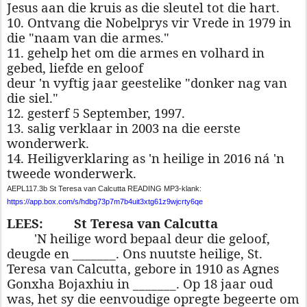
Jesus aan die kruis as die sleutel tot die hart.
10. Ontvang die Nobelprys vir Vrede in 1979 in
die "naam van die armes."
11. gehelp het om die armes en volhard in
gebed, liefde en geloof
deur 'n vyftig jaar geestelike "donker nag van
die siel."
12. gesterf 5 September, 1997.
13. salig verklaar in 2003 na die eerste
wonderwerk.
14. Heiligverklaring as 'n heilige in 2016 ná 'n
tweede wonderwerk.
AEPL117.3b St Teresa van Calcutta READING MP3-klank:
https://app.box.com/s/hdbg73p7m7b4uit3xtg61z9wjcrty6qe
LEES:
St Teresa van Calcutta
'N heilige word bepaal deur die geloof,
deugde en _______. Ons nuutste heilige, St.
Teresa van Calcutta, gebore in 1910 as Agnes
Gonxha Bojaxhiu in _______. Op 18 jaar oud
was, het sy die eenvoudige opregte begeerte om