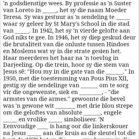
'n godsdienstige wees. By professie as 'n Suster
van Loreto in _____, het sy die naam Moeder
Teresa. Sy was gestuur as 'n sendeling te _____
waar sy geleer by St Mary's School in die stad
van _____. In 1942, het sy 'n vierde gelofte aan
God niks te gee. In 1946, het sy diep geskud deur
die brutaliteit van die onluste tussen Hindoes
en Moslems wat sy in die strate gesien het.
Haar meerderes het haar na 'n toevlug in
Darjeeling. Op die trein, hoor sy die stem van
Jesus sê: "Hou my in die gate van die ______." In
1950, met die toestemming van Pous Pius XII,
gestig sy die sendelinge van ______ om te sorg
vir die ongewenste, siek en ________, - "die
armstes van die armes." gewoonte die bevel
was 'n gewone wit _______ met drie blou strepe
om die geloftes van absolute ______, engele
_____ en vrolike _____ simboliseer. 'N
Eenvoudige ____ is hang oor die linkerskouer
na Jesus _____ aan die kruis as die sleutel tot die