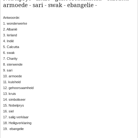
armoede - sari - swak - ebangelie -
Antwoorde:
1. wonderwerke
2. Albanië
3. Ierland
4. Indië
5. Calcutta
6. swak
7. Charity
8. sterwende
9. sari
10. armoede
11. kuisheid
12. gehoorsaamheid
13. kruis
14. simboliseer
15. Nobelprys
16. siel
17. salig verklaar
18. Heiligverklaring
19. ebangelie