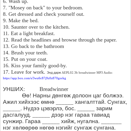
6. Wash up.
7. "Mosey on back" to your bedroom.
8. Get dressed and check yourself out.
9. Make the bed.
10. Saunter over to the kitchen.
11. Eat a light breakfast.
12. Read the headlines and browse through the paper.
13. Go back to the bathroom
14. Brush your teeth.
15. Put on your coat.
16. Kiss your family good-by.
17. Leave for work.
Энд
дарж
AEPL02.3b breadwinner MP3 Audio:
https://app.box.com/s/3wu6c87j9z0z870gorkg
УНШИХ
:
Breadwinner
Өө
Нарны
дөнгөж
долоон
цаг
болжээ
!
.
Ажил
хийхээс
өмнө
хангалттай
Сунгах
______
.
,
Нүдээ
цэвэрлэ
бос
зарим
______.
,
. ______
дасгалууд
дээр
нэг
гараа
тавиад
. ______
сунжир
Гараа
хийж
нугална
.
______
,
. _______
нэг
хөлөөрөө
нөгөө
нэгийг
сунгаж
сунгана
.