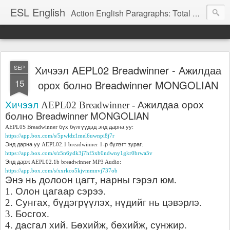
ESL English
Action English Paragraphs: Total Physical Response (TPR) Paragraphs for the High School and Adult Language Student
Хичээл AEPL02 Breadwinner - Ажилдаа
SEP
15
орох болно Breadwinner MONGOLIAN
Хичээл
Ажилдаа
орох
AEPL02
B
readwinner -
болно
Breadwinner MONGOLIAN
бүх
бүлгүүдэд
энд
дарна
уу
AEPL0S Breadwinner
:
https://app.box.com/s/5pwldz1mel6uwnpi8j7r
Энд
дарна
уу
р
бүлэгт
зураг
AEPL02.1 breadwinner 1-
:
https://app.box.com/s/z5n6ydk3j7hf5xb0ndwny1gkr0brwa5v
Энд
дарж
AEPL02.1b breadwinner MP3 Audio:
https://app.box.com/s/xxrkco5kjvmmnvj737ob
Энэ
нь
долоон
цагт
нарны
гэрэл
юм
,
.
Олон
цагаар
сэрээ
1.
.
Сунгах
бүдэгрүүлэх
нүдийг
нь
цэвэрлэ
2.
,
,
.
Босгох
3.
.
дасгал
хий
Бөхийж
бөхийж
сунжир
4.
.
,
,
.