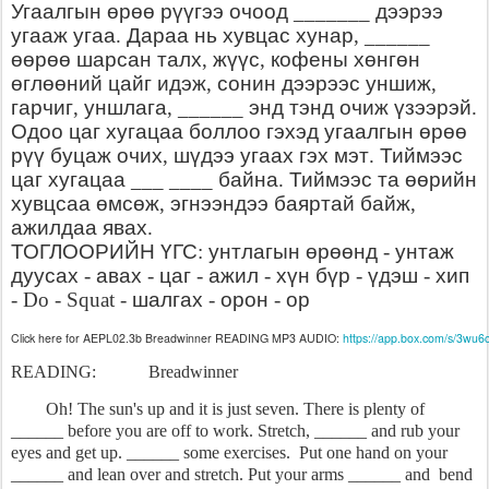
Угаалгын
өрөө
рүүгээ
очоод
дээрээ
_______
угааж
угаа
Дараа
нь
хувцас
хунар
.
, ______
өөрөө
шарсан
талх
жүүс
кофены
хөнгөн
,
,
өглөөний
цайг
идэж
сонин
дээрээс
уншиж
,
,
гарчиг
уншлага
энд
тэнд
очиж
үзээрэй
,
, ______
.
Одоо
цаг
хугацаа
боллоо
гэхэд
угаалгын
өрөө
рүү
буцаж
очих
шүдээ
угаах
гэх
мэт
Тиймээс
,
.
цаг
хугацаа
байна
Тиймээс
та
өөрийн
___ ____
.
хувцсаа
өмсөж
эгнээндээ
баяртай
байж
,
,
ажилдаа
явах
.
ТОГЛООРИЙН
ҮГС
унтлагын
өрөөнд
унтаж
:
-
дуусах
авах
цаг
ажил
хүн
бүр
үдэш
хип
-
-
-
-
-
-
шалгах
орон
ор
- Do - Squat -
-
-
Click here for AEPL02.3b Breadwinner READING MP3 AUDIO:
https://app.box.com/s/3wu6
READING: Breadwinner
Oh! The sun's up and it is just seven. There is plenty of
______ before you are off to work. Stretch, ______ and rub your
eyes and get up. ______ some exercises. Put one hand on your
______ and lean over and stretch. Put your arms ______ and bend