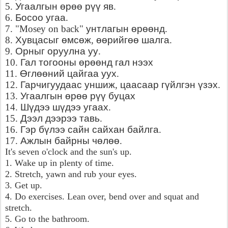
Угаалгын
өрөө
рүү
яв
5.
.
Босоо
угаа
6.
.
унтлагын
өрөөнд
7. "Mosey on back"
.
Хувцасыг
өмсөж
өөрийгөө
шалга
8.
,
.
Орныг
оруулна
уу
9.
.
Гал
тогооны
өрөөнд
гал
нээх
10.
Өглөөний
цайгаа
уух
11.
.
Гарчигуудаас
уншиж
цаасаар
гүйлгэн
үзэх
12.
,
.
Угаалгын
өрөө
рүү
буцах
13.
Шүдээ
шүдээ
угаах
14.
.
Дээл
дээрээ
тавь
15.
.
Гэр
бүлээ
сайн
сайхан
байлга
16.
.
Ажлын
байрны
чөлөө
17.
.
It's seven o'clock and the sun's up.
1. Wake up in plenty of time.
2. Stretch, yawn and rub your eyes.
3. Get up.
4. Do exercises. Lean over, bend over and squat and
stretch.
5. Go to the bathroom.