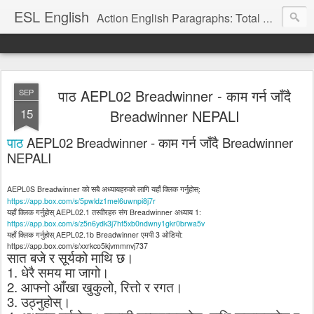
ESL English
Action English Paragraphs: Total Physical Response (TPR) Paragraphs for the High School and Adult Language Student
पाठ AEPL02 Breadwinner - काम गर्न जाँदै
SEP
15
Breadwinner NEPALI
पाठ
AEPL02 Breadwinner -
काम
गर्न
जाँदै
Breadwinner
NEPALI
AEPL0S Breadwinner
को
सबै
अध्यायहरुको
लागि
यहाँ
क्लिक
गर्नुहोस्
:
https://app.box.com/s/5pwldz1mel6uwnpi8j7r
यहाँ
क्लिक
गर्नुहोस्
AEPL02.1
तस्वीरहरु
संग
Breadwinner
अध्याय
1:
https://app.box.com/s/z5n6ydk3j7hf5xb0ndwny1gkr0brwa5v
यहाँ
क्लिक
गर्नुहोस्
AEPL02.1b Breadwinner
एमपी
3
ओडियो
:
https://app.box.com/s/xxrkco5kjvmmnvj737
सात
बजे
र
सूर्यको
माथि
छ।
1.
धेरै
समय
मा
जागो।
2.
आफ्नो
आँखा
खुकुलो
,
रित्तो
र
रगत।
3.
उठ्नुहोस्।