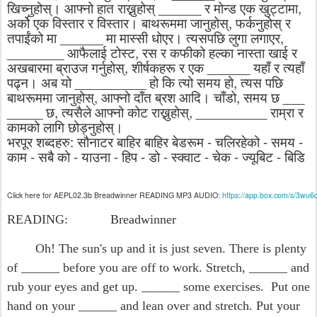
खिच्नुहोस्।
आफ्नो
हात
राख्नुहोस्
______
र
मोन्ड
एक
खुट्टामा
,
अर्को
एक
विस्तार
र
विस्तार।
बाथरूममा
जानुहोस्
,
फर्कनुहोस्
र
तपाईंको
मा
______
मा
मास्सी
धोएर।
त्यसपछि
लुगा
लगाएर
,
________
आफैलाई
टोस्ट
,
रस
र
कफीको
हल्का
नास्ता
खाई
र
अखबारमा
ब्राउज
गर्नुहोस्
,
शीर्षकहरू
र
एक
______
यहाँ
र
त्यहाँ
पढ्न।
अब
यो
__________
हो
कि
त्यो
समय
हो
,
त्यस
पछि
बाथरूममा
जानुहोस्
,
आफ्नो
दाँत
ब्रश
आदि।
चाँडो
,
समय
छ
___
_____
छ
,
त्यसैले
आफ्नो
कोट
राख्नुहोस्
, __________
राम्रा
र
कामको
लागि
छोड्नुहोस्।
भरपूर
शब्दहरु
:
सौनाटर
बाहिर
बाहिर
बेडरूम
-
चलिरहेको
-
समय
-
काम
-
सबै
को
-
याउना
-
हिप
-
डो
-
स्क्वाट
-
चेक
-
ज्यूबिट
-
बिडि
Click here for AEPL02.3b Breadwinner READING MP3 AUDIO:
https://app.box.com/s/3wu6
READING: Breadwinner
Oh! The sun's up and it is just seven. There is plenty
of ______ before you are off to work. Stretch, ______ and
rub your eyes and get up. ______ some exercises. Put one
hand on your ______ and lean over and stretch. Put your