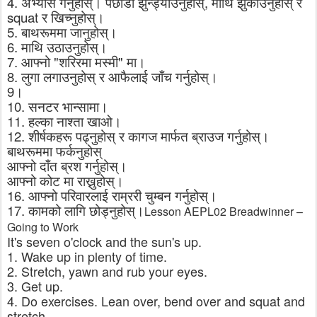
4.
अभ्यास
गर्नुहोस्।
पछाडी
झुन्ड्याउनुहोस्
,
माथि
झुकाउनुहोस्
र
squat
र
खिच्नुहोस्।
5.
बाथरूममा
जानुहोस्।
6.
माथि
उठाउनुहोस्।
7.
आफ्नो
"
शरिरमा
मस्मी
"
मा।
8.
लुगा
लगाउनुहोस्
र
आफैलाई
जाँच
गर्नुहोस्।
9
।
10.
सनटर
भान्सामा।
11.
हल्का
नाश्ता
खाओ।
12.
शीर्षकहरू
पढ्नुहोस्
र
कागज
मार्फत
ब्राउज
गर्नुहोस्।
बाथरूममा
फर्कनुहोस्
आफ्नो
दाँत
ब्रश
गर्नुहोस्।
आफ्नो
कोट
मा
राख्नुहोस्।
16.
आफ्नो
परिवारलाई
राम्ररी
चुम्बन
गर्नुहोस्।
17.
कामको
लागि
छोड्नुहोस्।
Lesson AEPL02 Breadwinner –
Going to Work
It's seven o'clock and the sun's up.
1. Wake up in plenty of time.
2. Stretch, yawn and rub your eyes.
3. Get up.
4. Do exercises. Lean over, bend over and squat and
stretch.