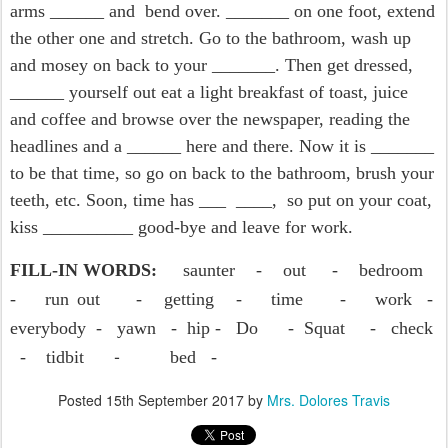
arms ______ and bend over. _______ on one foot, extend
the other one and stretch. Go to the bathroom, wash up
and mosey on back to your _______. Then get dressed,
______ yourself out eat a light breakfast of toast, juice
and coffee and browse over the newspaper, reading the
headlines and a ______ here and there. Now it is _______
to be that time, so go on back to the bathroom, brush your
teeth, etc. Soon, time has ___ ____, so put on your coat,
kiss __________ good-bye and leave for work.
FILL-IN WORDS:
saunter - out - bedroom
- run out - getting - time - work -
everybody - yawn - hip - Do - Squat - check
-
- tidbit
bed -
Posted
15th September 2017
by
Mrs. Dolores Travis