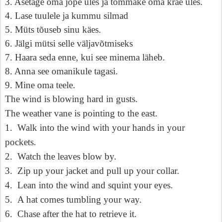
3. Asetage oma jope üles ja tõmmake oma krae üles.
4. Lase tuulele ja kummu silmad
5. Müts tõuseb sinu käes.
6. Jälgi mütsi selle väljavõtmiseks
7. Haara seda enne, kui see minema läheb.
8. Anna see omanikule tagasi.
9. Mine oma teele.
The wind is blowing hard in gusts.
The weather vane is pointing to the east.
1.
Walk into the wind with your hands in your
pockets.
2.
Watch the leaves blow by.
3.
Zip up your jacket and pull up your collar.
4.
Lean into the wind and squint your eyes.
5.
A hat comes tumbling your way.
6.
Chase after the hat to retrieve it.