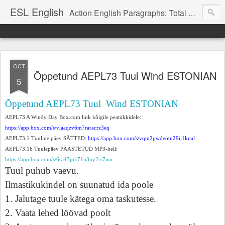
ESL English
Action English Paragraphs: Total Physical Response (TPR) Paragraphs for the High School and Adult Language Student
OCT
Õppetund AEPL73 Tuul Wind ESTONIAN
5
Õppetund AEPL73 Tuul Wind ESTONIAN
AEPL73 A Windy Day Box.com link kõigile peatükkidele:
https://app.box.com/s/vlaaqzv6m7raracrz3eq
AEPL73.1 Tuuline päev SÄTTED:
https://app.box.com/s/vqm2pwdeotn29ij1knal
AEPL73.1b Tuulepäev PÄÄSTETUD MP3-heli:
https://app.box.com/s/6sa43jpk71u3uy2rs7wu
Tuul puhub vaevu.
Ilmastikukindel on suunatud ida poole
1. Jalutage tuule kätega oma taskutesse.
2. Vaata lehed löövad poolt