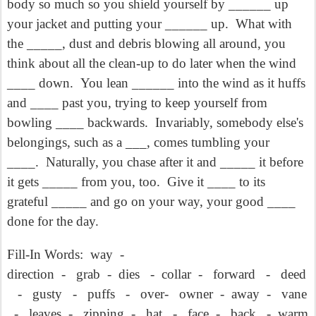
body so much so you shield yourself by ______ up
your jacket and putting your ______ up.
What with
the _____, dust and debris blowing all around, you
think about all the clean-up to do later when the wind
____ down.
You lean ______ into the wind as it huffs
and ____ past you, trying to keep yourself from
bowling ____ backwards.
Invariably, somebody else's
belongings, such as a ___, comes tumbling your
____.
Naturally, you chase after it and _____ it before
it gets _____ from you, too.
Give it ____ to its
grateful _____ and go on your way, your good ____
done for the day.
Fill-In Words:
way
-
direction
-
grab
-
dies
-
collar
-
forward
-
deed
-
gusty
-
puffs
-
over-
owner
-
away
-
vane
-
leaves
-
zipping
-
hat
-
face
-
back
-
warm