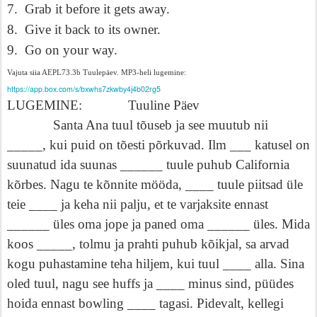
7.
Grab it before it gets away.
8.
Give it back to its owner.
9.
Go on your way.
Vajuta siia AEPL73.3b Tuulepäev. MP3-heli lugemine:
https://app.box.com/s/bxwhs7zkwby4j4b02rg5
LUGEMINE:
Tuuline Päev
Santa Ana tuul tõuseb ja see muutub nii
_____, kui puid on tõesti põrkuvad. Ilm ___ katusel on
suunatud ida suunas ______ tuule puhub California
kõrbes. Nagu te kõnnite mööda, ____ tuule piitsad üle
teie ____ ja keha nii palju, et te varjaksite ennast
______ üles oma jope ja paned oma ______ üles. Mida
koos _____, tolmu ja prahti puhub kõikjal, sa arvad
kogu puhastamine teha hiljem, kui tuul ____ alla. Sina
oled tuul, nagu see huffs ja ____ minus sind, püüdes
hoida ennast bowling ____ tagasi. Pidevalt, kellegi