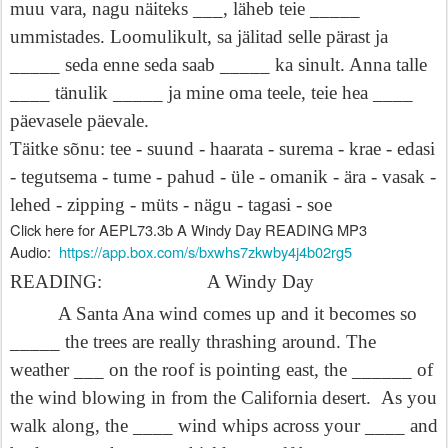
muu vara, nagu näiteks ___, läheb teie _____
ummistades. Loomulikult, sa jälitad selle pärast ja
_____ seda enne seda saab _____ ka sinult. Anna talle
____ tänulik _____ ja mine oma teele, teie hea ____
päevasele päevale.
Täitke sõnu: tee - suund - haarata - surema - krae - edasi
- tegutsema - tume - pahud - üle - omanik - ära - vasak -
lehed - zipping - müts - nägu - tagasi - soe
Click here for AEPL73.3b A Windy Day READING MP3
Audio:
https://app.box.com/s/bxwhs7zkwby4j4b02rg5
READING:
A Windy Day
A Santa Ana wind comes up and it becomes so
_____ the trees are really thrashing around. The
weather ___ on the roof is pointing east, the ______ of
the wind blowing in from the California desert.
As you
walk along, the ____ wind whips across your ____ and