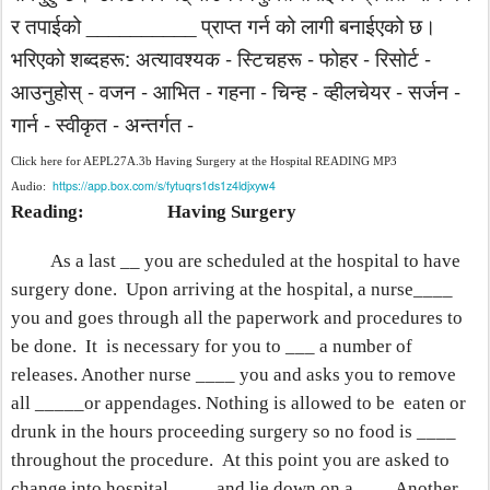
__________
र
तपाईको
प्राप्त
गर्न
को
लागी
बनाईएको
छ।
:
-
-
-
-
भरिएको
शब्दहरू
अत्यावश्यक
स्टिचहरू
फोहर
रिसोर्ट
-
-
-
-
-
-
-
आउनुहोस्
वजन
आभित
गहना
चिन्ह
व्हीलचेयर
सर्जन
-
-
-
गार्न
स्वीकृत
अन्तर्गत
Click here for AEPL27A.3b Having Surgery at the Hospital READING MP3
https://app.box.com/s/fytuqrs1ds1z4ldjxyw4
Audio:
Reading:
Having Surgery
As a last __ you are scheduled at the hospital to have
surgery done.
Upon arriving at the hospital, a nurse____
you and goes through all the paperwork and procedures to
be done.
It
is necessary for you to ___ a number of
releases. Another nurse ____ you and asks you to remove
all _____or appendages. Nothing is allowed to be
eaten or
drunk in the hours proceeding surgery so no food is ____
throughout the procedure.
At this point you are asked to
change into hospital ____ and lie down on a ___. Another