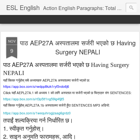
ESL English
Action English Paragraphs: Total Physical Response (TPR) Paragraphs for the High School and Adult Language Student
पाठ AEP27A अस्पतालमा सर्जरी भएको छ Having
NOV
9
Surgery NEPALI
AEP27A
पाठ
अस्पतालमा
सर्जरी
भएको
छ
Having Surgery
NEPALI
AEPL27A
:
यहाँ
क्लिक
गर्नुहोस्
सबै
अध्यायहरु
अस्पतालमा
सर्जरी
भएको
छ
https://app.box.com/s/rwdpp8kzk1ryt5ndo6j6
Cllick
AEPL27A.1
1
SENTENCES:
यहाँ
को
अध्याय
को
लागि
अस्पताल
मा
सर्जरी
भएको
छ
चित्रहरु
संग
https://app.box.com/s/rt3p5tf1ng59ig4fjjt5
AEPL27A.1b
SENTENCES MP3
:
यहाँ
क्लिक
गर्नुहोस्
अस्पतालमा
सर्जरी
हुँदा
अडियो
https://app.box.com/s/1wequhrogjzaag6grdz0
तपाईं
शल्यक्रिया
गर्न
निर्धारित
छ।
1.
स्वीकृत
गर्नुहोस्।
2.
,
साइन
अनुमति
फारामहरू
आदि।