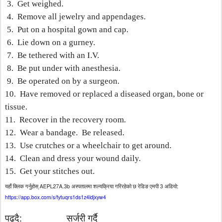
3.
Get weighed.
4.
Remove all jewelry and appendages.
5.
Put on a hospital gown and cap.
6.
Lie down on a gurney.
7.
Be tethered with an I.V.
8.
Be put under with anesthesia.
9.
Be operated on by a surgeon.
10.
Have removed or replaced a diseased organ, bone or
tissue.
11.
Recover in the recovery room.
12.
Wear a bandage.
Be released.
13.
Use crutches or a wheelchair to get around.
14.
Clean and dress your wound daily.
15.
Get your stitches out.
AEPL27A.3b
3
:
यहाँ
क्लिक
गर्नुहोस्
अस्पतालमा
शल्यक्रिया
गरिरहेको
छ
रेडिङ
एमपी
अडियो
https://app.box.com/s/fytuqrs1ds1z4ldjxyw4
:
पढ्दै
सर्जरी
गर्दै