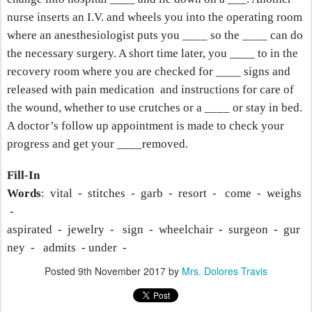
nurse inserts an I.V. and wheels you into the operating room
where an anesthesiologist puts you ____ so the ____ can do
the necessary surgery. A short time later, you ____ to in the
recovery room where you are checked for ____ signs and
released with pain medication
and instructions for care of
the wound, whether to use crutches or a ____ or stay in bed.
A doctor’s follow up appointment is made to check your
progress and get your ____removed.
Fill-In
Words
:
vital
-
stitches
-
garb
-
resort
-
come
-
weighs
-
aspirated
-
jewelry
-
sign
-
wheelchair
-
surgeon
-
gur
ney
-
admits
- under
-
Posted
9th November 2017
by
Mrs. Dolores Travis