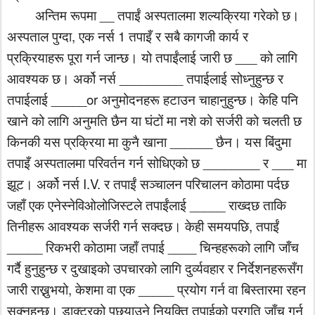
__
अन्तिम
रूपमा
तपाईं
अस्पतालमा
शल्यक्रिया
गरेको
छ।
,
1
अस्पताल
पुग्दा
एक
नर्स
तपाइँ
र
सबै
कागजी
कार्य
र
___
प्रक्रियाहरू
पूरा
गर्न
जान्छ।
यो
तपाईंलाई
जारी
छ
को
लागि
_________
आवश्यक
छ।
अर्को
नर्स
तपाईलाई
सोध्नुहुन्छ
र
_____or
तपाईलाई
अनुमोदनहरू
हटाउन
चाहानुहुन्छ।
केहि
पनि
खाने
को
लागि
अनुमति
छैन
या
घंटों
मा
नशे
को
सर्जरी
को
चलती
छ
______
किनकी
यस
प्रक्रिया
मा
कुनै
खाना
छैन।
यस
बिंदुमा
____
____
___
तपाइँ
अस्पतालमा
परिवर्तन
गर्न
सोधिएको
छ
र
मा
I.V.
झूट।
अर्को
नर्स
र
तपाईं
सञ्चालन
परिचालन
कोठामा
पर्दछ
_____
जहाँ
एक
एनेस्नेविओलोजिस्टले
तपाईंलाई
राख्दछ
ताकि
,
तिनीहरू
आवश्यक
सर्जरी
गर्न
सक्दछ।
केही
समयपछि
तपाईं
_____
____
रिकभरी
कोठामा
जहाँ
तपाई
चिन्हहरूको
लागि
जाँच
गर्दै
हुनुहुन्छ
र
दुखाइको
उपचारको
लागि
दुर्व्यवहार
र
निर्देशनहरूसँग
,
_____
जारी
राख्नुभयो
केशमा
वा
एक
प्रयोग
गर्न
वा
बिस्तारमा
रहन
सक्नुहुन्छ।
डाक्टरको
पछ्याउने
नियुक्ति
तपाईको
प्रगति
जाँच
गर्न