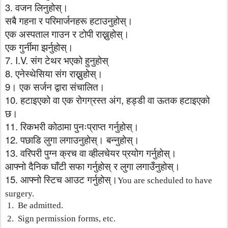
3.
वजन
लिनुहोस्।
सबै
गहना
र
परिमार्जनहरू
हटाउनुहोस्।
एक
अस्पताल
गाउन
र
टोपी
राख्नुहोस्।
एक
गुर्नीमा
झर्नुहोस्।
7. I.V.
संग
टेथर
भएको
हुनुहोस्
8.
एनेस्थेसिया
संग
राख्नुहोस्।
9
।
एक
सर्जन
द्वारा
संचालित।
10.
,
हटाइएको
वा
एक
रोगग्रस्त
अंग
हड्डी
वा
ऊतक
हटाइएको
छ।
11.
रिकभरी
कोठामा
पुनःप्राप्त
गर्नुहोस्।
12.
पछाडि
लुगा
लगाउनुहोस्।
बन्नुहोस्।
13.
वरिपरी
पुग्न
क्रच
वा
व्हीलचेयर
प्रयोग
गर्नुहोस्।
आफ्नो
दैनिक
घाँटी
सफा
गर्नुहोस्
र
लुगा
लगाउँनुहोस्।
15.
आफ्नो
स्टिच
आउट
गर्नुहोस्।
You are scheduled to have
surgery.
1.
Be admitted.
2.
Sign permission forms, etc.