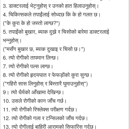
3.
डाक्टरलाई
भेट्नुहोस्
र
उनको
हात
हिलाउनुहोस्।
4.
चिकित्सकले
तपाईंलाई
सोध्दछ
कि
के
हो
गलत
छ।
("
?")
के
कुरा
के
हो
जस्तो
लाग्छ
5.
,
तपाईंको
बुखार
ब्याक
दुख्ने
र
चिसोको
बारेमा
डाक्टरलाई
भन्नुहोस्।
("
,
")
मसँग
बुखार
छ
ब्याक
दुखाइ
र
चिसो
छ।
6.
त्यो
रोगीको
तापमान
लिन्छ।
7.
त्यो
रोगीको
पल्स
लाग्छ।
8.
त्यो
रोगीको
हृदयघात
र
फेफड़ोंको
कुरा
सुन्छ।
("
")
गहिरो
सास
लिनुहोस्
र
बिस्तारै
घुमाउनुहोस्
9
।
त्यो
धैर्यको
आँखामा
देखिन्छ।
10.
उसले
रोगीको
कान
जाँच
गर्छ।
11.
त्यो
रोगीको
रिफ्लेक्स
परीक्षण
गर्दछ।
12.
त्यो
रोगीको
गला
र
टन्सिलको
जाँच
गर्दछ।
13.
त्यो
रोगीलाई
बाहिरी
आरामको
सिफारिस
गर्दछ।