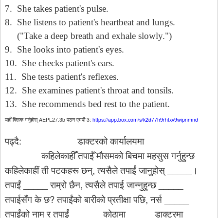
7.
She takes patient's pulse.
8.
She listens to patient's heartbeat and lungs.
("Take a deep breath and exhale slowly.")
9.
She looks into patient's eyes.
10.
She checks patient's ears.
11.
She tests patient's reflexes.
12.
She examines patient's throat and tonsils.
13.
She recommends bed rest to the patient.
AEPL27.3b
3:
https://app.box.com/s/k2d77h9rhtxv9wipnmnd
यहाँ
क्लिक
गर्नुहोस्
पठन
एमपी
:
पढ्दै
डाक्टरको
कार्यालयमा
कहिलेकाहीँ
तपाईँ
मौसमको
बिचमा
महसुस
गर्नुहुन्छ
,
_____
कहिलेकाहीं
ती
पटकहरू
छन्
त्यसैले
तपाईं
जानुहोस्
।
_____
,
_____
तपाईं
राम्रो
छैन
त्यसैले
तपाई
जान्नुहुन्छ
?
,
_____
तपाईसँग
के
छ
तपाईंको
बारीको
प्रतीक्षा
पछि
नर्स
______
_____
तपाईंको
नाम
र
तपाईं
कोठामा
डाक्टरमा