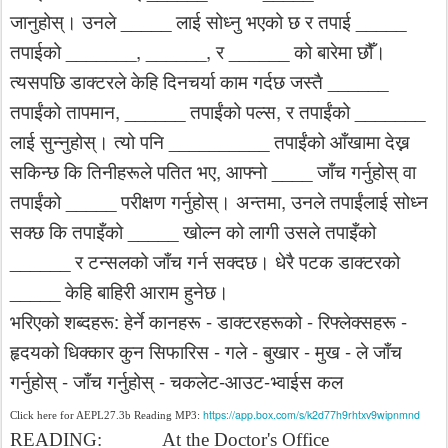
_____
_____
जानुहोस्।
उनले
लाई
सोध्नु
भएको
छ
र
तपाई
_______, ______,
______
तपाईको
र
को
बारेमा
छौँ।
______
त्यसपछि
डाक्टरले
केहि
दिनचर्या
काम
गर्दछ
जस्तै
, ______
,
_______
तपाईंको
तापमान
तपाईंको
पल्स
र
तपाईंको
__________
लाई
सुन्नुहोस्।
त्यो
पनि
तपाईंको
आँखामा
देख्न
,
____
सकिन्छ
कि
तिनीहरूले
पतित
भए
आफ्नो
जाँच
गर्नुहोस्
वा
_____
,
तपाईंको
परीक्षण
गर्नुहोस्।
अन्तमा
उनले
तपाईंलाई
सोध्न
_____
सक्छ
कि
तपाइँको
खोल्न
को
लागी
उसले
तपाइँको
______
र
टन्सलको
जाँच
गर्न
सक्दछ।
धेरै
पटक
डाक्टरको
_____
केहि
बाहिरी
आराम
हुनेछ।
:
-
-
-
भरिएको
शब्दहरू
हेर्ने
कानहरू
डाक्टरहरूको
रिफ्लेक्सहरू
-
-
-
-
हृदयको
धिक्कार
कुन
सिफारिस
गले
बुखार
मुख
ले
जाँच
-
-
-
-
गर्नुहोस्
जाँच
गर्नुहोस्
चकलेट
आउट
भ्वाईस
कल
https://app.box.com/s/k2d77h9rhtxv9wipnmnd
Click here for AEPL27.3b Reading MP3:
READING:
At the Doctor's Office