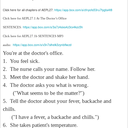
Click here for all chapters of AEPL27:
https://app.box.com/s/cfnyofs53ru7tygta4t8
Click here for AEPL27.1 At The Doctor’s Office
https://app.box.com/s/3a7z4sixs4z3cv4kzc5h
SENTENCES:
Click here for AEPL27.1b SENTENCES MP3
https://app.box.com/s/v3n7slhelk3zynbflwzd
audio:
You're at the doctor's office.
1.
You feel sick.
2.
The nurse calls your name. Follow her.
3.
Meet the doctor and shake her hand.
4.
The doctor asks you what is wrong.
("What seems to be the matter?")
5.
Tell the doctor about your fever, backache and
chills.
("I have a fever, a backache and chills.")
6.
She takes patient's temperature.