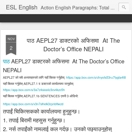
ESL English
Action English Paragraphs: Total Physical Response (TPR) Paragraphs for the High School and Adult Language Student
पाठ AEPL27 डाक्टरको अफिसमा At The
NOV
2
Doctor’s Office NEPALI
AEPL27
At The Doctor’s Office
पाठ
डाक्टरको
अफिसमा
NEPALI
AEPL27
:
https://app.box.com/s/cfnyofs53ru7tygta4t8
को
सबै
अध्यायहरुको
लागि
यहाँ
क्लिक
गर्नुहोस्
AEPL27.1
:
यहाँ
क्लिक
गर्नुहोस्
द
डक्टरको
कार्यालयमा
जानुहोस्
https://app.box.com/s/3a7z4sixs4z3cv4kzc5h
AEPL27.1b SENTENCES
3
:
यहाँ
क्लिक
गर्नुहोस्
एमपी
ओडियो
https://app.box.com/s/v3n7slhelk3zynbflwzd
तपाईं
चिकित्सकको
कार्यालयमा
हुनुहुन्छ।
1.
तपाई
बिरामी
महसुस
गर्नुहुन्छ।
2.
नर्स
तपाईंको
नामलाई
कल
गर्दछ।
उनको
पछ्याउनुहोस्