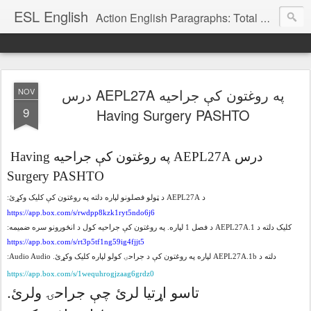
ESL English
Action English Paragraphs: Total Physical Response (TPR) Paragraphs for the High School and Adult Language Student
درس AEPL27A په روغتون کې جراحیه
NOV
9
Having Surgery PASHTO
درس AEPL27A په روغتون کې جراحیه Having
Surgery PASHTO
د AEPL27A د ټولو فصلونو لپاره دلته په روغتون کې کلیک وکړئ:
https://app.box.com/s/rwdpp8kzk1ryt5ndo6j6
کلیک دلته د AEPL27A.1 د فصل 1 لپاره. په روغتون کې جراحیه کول د انځورونو سره ضمیمه:
https://app.box.com/s/rt3p5tf1ng59ig4fjjt5
دلته د AEPL27A.1b لپاره په روغتون کې د جراحۍ کولو لپاره کلیک وکړئ. Audio Audio:
https://app.box.com/s/1wequhrogjzaag6grdz0
تاسو اړتیا لرئ چې جراحۍ ولرئ.