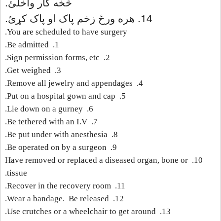
څخه کار واخلئ.
14. هره ورځ زخم پاک او پاک کړئ.
You are scheduled to have surgery.
Be admitted.
1.
Sign permission forms, etc.
2.
Get weighed.
3.
Remove all jewelry and appendages.
4.
Put on a hospital gown and cap.
5.
Lie down on a gurney.
6.
Be tethered with an I.V.
7.
Be put under with anesthesia.
8.
Be operated on by a surgeon.
9.
Have removed or replaced a diseased organ, bone or
10.
tissue.
Recover in the recovery room.
11.
Wear a bandage.
Be released.
12.
Use crutches or a wheelchair to get around.
13.