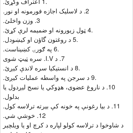
.1 اعتراف وکړئ.
2. د لاسلیک اجازه فورمونه او نور.
3. وزن واخلئ.
.4 ټول زیورونه او ضمیمه لرې کړئ.
.5 د روغتون گاؤن او کیښودل.
.6 په ګورۍ کښیناست.
7. د I.V. سره ټیټ شوی
.8 د انستیکیا سره لاندې کیږئ.
.9 د سرجن په واسطه عملیات کیږئ.
10. د ناروغ عضوی، هډوکي یا نسج لیږدول یا
بدلول.
11. د بیا رغونې په خونه کې بیرته ترلاسه کول.
12. خوشې شي.
د شاوخوا د ترلاسه کولو لپاره د کرچ او یا ویلچیر