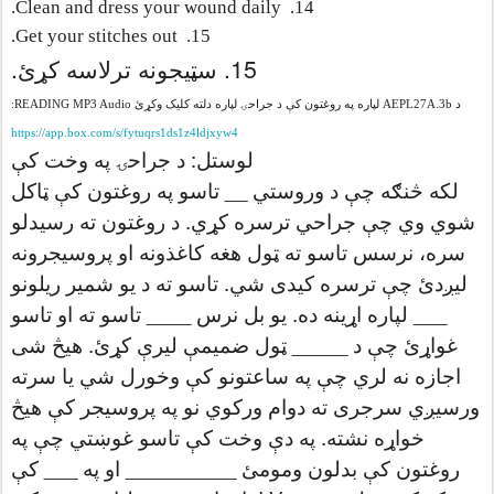
Clean and dress your wound daily.
14.
Get your stitches out.
15.
15. سټیجونه ترلاسه کړئ.
د AEPL27A.3b لپاره په روغتون کې د جراحۍ لپاره دلته کلیک وکړئ READING MP3 Audio:
https://app.box.com/s/fytuqrs1ds1z4ldjxyw4
لوستل: د جراحۍ په وخت کې
لکه څنګه چې د وروستي __ تاسو په روغتون کې ټاکل
شوي وي چې جراحي ترسره کړي. د روغتون ته رسیدلو
سره، نرسس تاسو ته ټول هغه کاغذونه او پروسیجرونه
لیږدئ چې ترسره کیدی شي. تاسو ته د یو شمیر ریلونو
___ لپاره اړینه ده. یو بل نرس ____ تاسو ته او تاسو
غواړئ چې د _____ ټول ضمیمې لیرې کړئ. هیڅ شی
اجازه نه لري چې په ساعتونو کې وخورل شي یا سرته
ورسیږي سرجری ته دوام ورکوي نو په پروسیجر کې هیڅ
خواړه نشته. په دې وخت کې تاسو غوښتي چې په
روغتون کې بدلون ومومئ __________ او په ___ کې