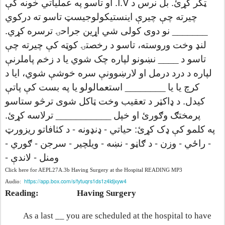
ټکر کړئ. بل نرس د I.V. او تاسو په عملیاتي خونه کې
چیرته چې چیرې اینستیکولوجیسټ تاسو ته درکوي
_______ نو دوی کولی شي اړین جراحۍ ترسره کړي.
لنډ وخت وروسته، تاسو د رخصتۍ کوټه کې چیرته چې
تاسو د ____ نښونو لپاره چک شوي یا د زخم پاملرنې
لپاره د درد درمل او لارښوونې سره خوشې شوي، ایا د
کرچ یا یا ________ استعمالولو یا په بست کې پاتې
کیدل. د ډاکټر د تعقیب وخت ټاکل شوی ترڅو ستاسو
پرمختګ وګورئ او خپل ___________ ترلاسه کړئ.
په کلمو کې ډک کړئ: حیاتي - ډنډونه - د کثافاتو ریزورټ
- راځي - وزن - د ګاڼو - نښه - ویلچیر - سرجن - ګوري -
ومنل - لاندې -
Click here for AEPL27A.3b Having Surgery at the Hospital READING MP3
https://app.box.com/s/fytuqrs1ds1z4ldjxyw4
Audio:
Reading:
Having Surgery
As a last __ you are scheduled at the hospital to have