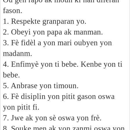
fason.
1. Respekte granparan yo.
2. Obeyi yon papa ak manman.
3. Fè fidèl a yon mari oubyen yon
madanm.
4. Enfimyè yon ti bebe. Kenbe yon ti
bebe.
5. Anbrase yon timoun.
6. Fè disiplin yon pitit gason oswa
yon pitit fi.
7. Jwe ak yon sè oswa yon frè.
8. Souke men ak yon zanmi oswa yon