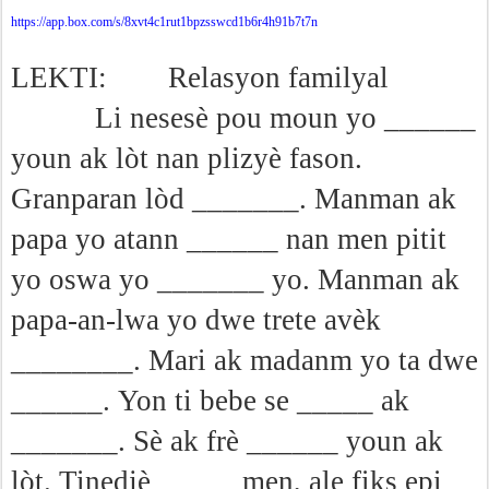
https://app.box.com/s/8xvt4c1rut1bpzsswcd1b6r4h91b7t7n
LEKTI:
Relasyon familyal
Li nesesè pou moun yo ______
youn ak lòt nan plizyè fason.
Granparan lòd _______. Manman ak
papa yo atann ______ nan men pitit
yo oswa yo _______ yo. Manman ak
papa-an-lwa yo dwe trete avèk
________. Mari ak madanm yo ta dwe
______.
Yon ti bebe se _____ ak
_______. Sè ak frè ______ youn ak
lòt. Tinedjè _____ men, ale fiks epi