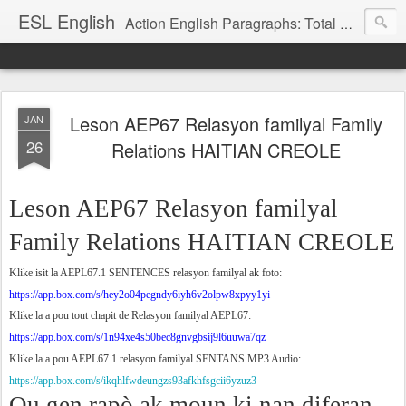
ESL English
Action English Paragraphs: Total Physical Response (TPR) Paragraphs for the High School and Adult Language Student
Leson AEP67 Relasyon familyal Family
JAN
26
Relations HAITIAN CREOLE
Leson AEP67 Relasyon familyal
Family Relations HAITIAN CREOLE
Klike isit la AEPL67.1 SENTENCES relasyon familyal ak foto:
https://app.box.com/s/hey2o04pegndy6iyh6v2olpw8xpyy1yi
Klike la a pou tout chapit de Relasyon familyal AEPL67:
https://app.box.com/s/1n94xe4s50bec8gnvgbsij9l6uuwa7qz
Klike la a pou AEPL67.1 relasyon familyal SENTANS MP3 Audio:
https://app.box.com/s/ikqhlfwdeungzs93afkhfsgcii6yzuz3
Ou gen rapò ak moun ki nan diferan