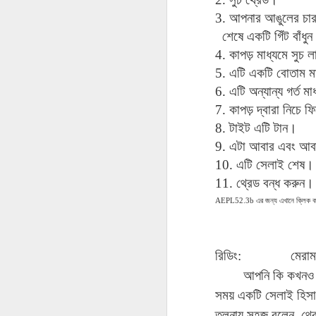
AEPL115 游览纽
Loafing Around in
Visiting New York
AEPL115 游览纽
3.
আপনার
আঙুলের
চা
Jul 30th
约市 yóulǎn
Jul 24th
Jul 24th
Summer with
City ENGLISH
Wash
约市 yóulǎn
niǔyuē shì Visiting
শেষে
একটি
গিঁট
বাঁধুন
translation
with translation
blog 
niǔyuē shì
New York City
blogspots
blog spots
Visiting New York
4.
কাপড়
মাধ্যমে
সুচ
ল
CHINESE
City CHINESE
5.
এটি
একটি
বোতাম
ম
Lesson AEPL48
Lesson AEPL100
Lesson AEPL47
Les
6.
এটি
অন্যান্য
গর্ত
মা
At The Movies
Memorial Day
Entertainment -
Mothe
7.
কাপড়
দ্বারা
নিচে
ফি
May 21st
May 21st
May 14th
with blog spot
On With The
blog
8.
টাইট
এটি
টান।
translations
Show with
translation
9.
এটা
আবার
এবং
আব
blogspots
10.
এটি
সেলাই
শেষ।
Lesson AEPL94
Lesson AEPL93
Lesson AEPL16
Les
11.
থ্রেড
বন্ধ
করুন।
Good Friday with
April Fools’ Day
A Fixer-
Putte
Apr 1st
Mar 26th
AEPL5
Mar 20th
2.3b
এর
জন্য
এখানে
ক্লিক
M
ক
translation Blog
with blog spots
Upper/House
in 
Spots
Repair with blog
WITH 
translation spots
b
রিডিং
:
মেরা
Lesson AEPL66
Lesson AEPL33
Lesson AEPL86
Les
আপনি
কি
কখনও
Migration and
A Baby - Bundle
Dr. Martin Luther
Ne
সময়
একটি
সেলাই
হিস
Jan 22nd
Jan 15th
Jan 9th
Nature/ Bird
of Joy with
King, Jr. Holiday
Reso
Migration with
translation
b
তুলনায়
সহজ
বলেন
,
থ্র