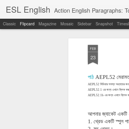
ESL English
Action English Paragraphs: Total
Classic
Flipcard
Magazine
Mosaic
Sidebar
Snapshot
Timesl
Recent
Date
Label
Author
FEB
Lesson AEPL121
课程 
Travis Family
Lesson AEPL121
Lesson AEP121
课程 
Lesson AEP121
课程 kèchéng 威
23
姻圣事
Diary Amazon
课程 kèchéng 威
Authoritarianism
姻圣事
Authoritarianism
权主义对比民主主
May 3rd
Jan 14th
Jan 12th
SAC
A
Trip May, 2026
vs Democracy
权主义对比民主主
SAC
vs Democracy
义
shè
ENGLISH
义
shè
ENGLISH
Sac
Authoritarianism
Sac
Authoritarianism
পাঠ
AEPL52
মেরাম
M
vs Democracy
M
vs Democracy
AEPL52
মিডিয়ার
সমস্ত
অধ্যায়ের
জন
C
CHINESE-
C
CHINESE-
Lesson AEPL08
Lesson AEPL06
Lesson AEPL02
Les
AEPL52.1
এর
জন্য
এখানে
ক্লিক
কর
(Tra
ENGLISH
(Tra
ENGLISH
Kitchen - Tending
Time to Rest -
Breadwinner –
Rise 
AEPL52.1b
এর
জন্য
এখানে
ক্লিক
ক
Ja
Ja
Oct 1st
Sep 26th
Sep 17th
S
the Hearth
Going to Bed
Going to Work
Ge
ENGLISH with
ENGLISH with
ENG
blog translation
blog link
blog 
আপনার
জ্যাকেট
একটি
spots
translations
1.
থ্রেড
একটি
স্পুল
পা
课程 Kèchéng
Lesson AEPL75
课程 Kèchéng
Lesson AEPL115
AEPL1
2.
সুচ
থ্রেড।