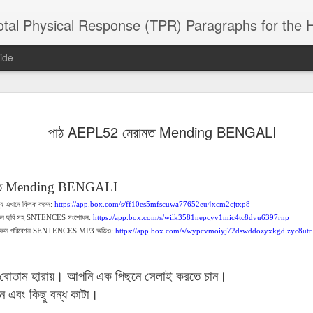
 Physical Response (TPR) Paragraphs for the High School a
ide
SACL05 婚
SACL05 婚
SACL05 The
Lesson AEPL86
Lesson AEPL
পাঠ AEPL52 মেরামত Mending BENGALI
 Kèchéng
Sacrament of
Dr. Martin Luther
Christmas wi
 Kèchéng
L05 hūnyīn
ug 16th
Aug 11th
Jan 8th
Dec 11th
Matrimony
King, Jr. Holiday
translation
L05 hūnyīn
ng shì The
ENGLISH with
blogspots
ng shì The
rament of
translation
rament of
ত
Mending BENGALI
atrimony
blogspots
atrimony
্য
HINESE
এখানে
ক্লিক
করুন
:
https://app.box.com/s/ff10es5mfscuwa77652eu4xcm2cjtxp8
HINESE
son AEPL01
Lesson AEPL46
Lesson AEPL107
Dyondzo
ুন
ছবি
সহ
SNTENCES
সংশোধন
:
https://app.box.com/s/wilk3581nepcyv1mic4tc8dvu6397rnp
nslated by
Lesson AEPL46
Dyondzo
nslated by
and Shine –
Working on a Tan
Snorkeling
AEPL107 K
রুন
পরিবেশন
SENTENCES MP3
অডিও
:
https://app.box.com/s/wypcvmoiyj72dswddozyxkgdlzyc8utr
ne Wang)
Working on a Tan
AEPL107 K
ne Wang)
ep 11th
Aug 13th
Aug 6th
Aug 6th
tting Up
– A Sunny Day
Underwater
Snorkeling
– A Sunny Day
Snorkeling Eha
LISH with
ENGLISH
ENGLISH with
Ehansi ka Ma
ENGLISH
ka Mati TSO
translations
blogspot
TSONGA
বোতাম
হারায়।
আপনি
এক
পিছনে
সেলাই
করতে
চান।
translations
ন
এবং
কিছু
বন্ধ
কাটা।
16 Visiting
Lesson AEPL113
Lesson AEPL112
AEPL120 On