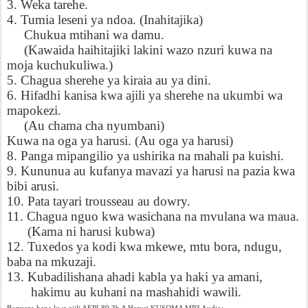
3. Weka tarehe.
4. Tumia leseni ya ndoa. (Inahitajika)
Chukua mtihani wa damu.
(Kawaida haihitajiki lakini wazo nzuri kuwa na
moja kuchukuliwa.)
5. Chagua sherehe ya kiraia au ya dini.
6. Hifadhi kanisa kwa ajili ya sherehe na ukumbi wa
mapokezi.
(Au chama cha nyumbani)
Kuwa na oga ya harusi. (Au oga ya harusi)
8. Panga mipangilio ya ushirika na mahali pa kuishi.
9. Kununua au kufanya mavazi ya harusi na pazia kwa
bibi arusi.
10. Pata tayari trousseau au dowry.
11. Chagua nguo kwa wasichana na mvulana wa maua.
(Kama ni harusi kubwa)
12. Tuxedos ya kodi kwa mkewe, mtu bora, ndugu,
baba na mkuzaji.
13. Kubadilishana ahadi kabla ya haki ya amani,
hakimu au kuhani na mashahidi wawili.