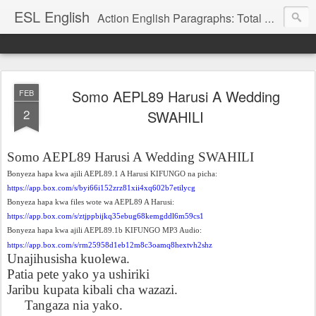
ESL English
Action English Paragraphs: Total Physical Response (TPR) Paragraphs for the High School and Adult Language Student
Somo AEPL89 Harusi A Wedding
FEB
2
SWAHILI
Somo AEPL89 Harusi A Wedding SWAHILI
Bonyeza hapa kwa ajili AEPL89.1 A Harusi KIFUNGO na picha:
https://app.box.com/s/byi66i152zrz81xii4xq602b7etilycg
Bonyeza hapa kwa files wote wa AEPL89 A Harusi:
https://app.box.com/s/ztjppbijkq35ebug68kemgddl6m59cs1
Bonyeza hapa kwa ajili AEPL89.1b KIFUNGO MP3 Audio:
https://app.box.com/s/rm25958d1eb12m8c3oamq8hextvh2shz
Unajihusisha kuolewa.
Patia pete yako ya ushiriki
Jaribu kupata kibali cha wazazi.
Tangaza nia yako.