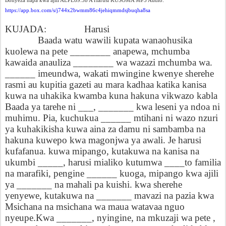
Bonyeza hapa kwa ajili AEPL89.3b A Harusi KUSOMA MP3 Audio:
https://app.box.com/s/j744x2bwmm86c4jehiqmmdsjbuqha8sa
KUJADA:
Harusi
Baada watu wawili kupata wanaohusika
kuolewa na pete ________ anapewa, mchumba
kawaida anauliza ________ wa wazazi mchumba wa.
______ imeundwa, wakati mwingine kwenye sherehe
rasmi au kupitia gazeti au mara kadhaa katika kanisa
kuwa na uhakika kwamba kuna hakuna vikwazo kabla
Baada ya tarehe ni ___, _______ kwa leseni ya ndoa ni
muhimu. Pia, kuchukua ______ mtihani ni wazo nzuri
ya kuhakikisha kuwa aina za damu ni sambamba na
hakuna kuwepo kwa magonjwa ya awali. Je harusi
kufafanua. kuwa mipango, kutakuwa na kanisa na
ukumbi _____, harusi mialiko kutumwa ____to familia
na marafiki, pengine ______ kuoga, mipango kwa ajili
ya _______ na mahali pa kuishi. kwa sherehe
yenyewe, kutakuwa na _______ mavazi na pazia kwa
Msichana na msichana wa maua watavaa nguo
nyeupe.Kwa _______, nyingine, na mkuzaji wa pete ,