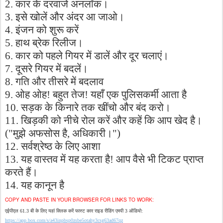
कार
के
दरवाजे
अनलॉक।
2.
इसे
खोलें
और
अंदर
आ
जाओ।
3.
इंजन
को
शुरू
करें
4.
हाथ
ब्रेक
रिलीज।
5.
कार
को
पहले
गियर
में
डालें
और
दूर
चलाएं।
6.
दूसरे
गियर
में
बदलें।
7.
गति
और
तीसरे
में
बदलाव
8.
ओह
ओह
बहुत
तेज
यहाँ
एक
पुलिसकर्मी
आता
है
9.
!
!
सड़क
के
किनारे
तक
खींचो
और
बंद
करो।
10.
खिड़की
को
नीचे
रोल
करें
और
कहें
कि
आप
खेद
है।
11.
मुझे
अफसोस
है
अधिकारी।
("
,
")
सर्वश्रेष्ठ
के
लिए
आशा
12.
यह
वास्तव
में
यह
करता
है
आप
वैसे
भी
टिकट
प्राप्त
13.
!
करते
हैं।
यह
कानून
है
14.
COPY AND PASTE IN YOUR BROWSER FOR LINKS TO WORK:
एईपीएल
बी
के
लिए
यहां
क्लिक
करें
फास्ट
कार
राइड
रीडिंग
एमपी
ऑडियो
61.3
3
:
https://app.box.com/s/a43inpbsp0zsbe5otahy3csg63ad67qz