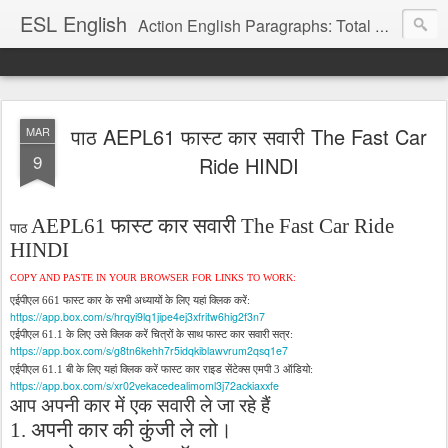
ESL English
Action English Paragraphs: Total Physical Response (TPR) Paragraphs for the High School and Adult Language Student
पाठ AEPL61 फास्ट कार सवारी The Fast Car
MAR
9
Ride HINDI
फास्ट
कार
सवारी
AEPL
61
The Fast Car Ride
पाठ
HINDI
COPY AND PASTE IN YOUR BROWSER FOR LINKS TO WORK:
एईपीएल
फास्ट
कार
के
सभी
अध्यायों
के
लिए
यहां
क्लिक
करें
661
:
https://app.box.com/s/hrqyi9lq1jipe4ej3xfritw6hig2f3n7
एईपीएल
के
लिए
उसे
क्लिक
करें
चित्रों
के
साथ
फास्ट
कार
सवारी
सत्र
61.1
:
https://app.box.com/s/g8tn6kehh7r5idqkiblawvrum2qsq1e7
एईपीएल
बी
के
लिए
यहां
क्लिक
करें
फास्ट
कार
राइड
सेंटेक्स
एमपी
ऑडियो
61.1
3
:
https://app.box.com/s/xr02vekacedealimoml3j72ackiaxxfe
आप
अपनी
कार
में
एक
सवारी
ले
जा
रहे
हैं
अपनी
कार
की
कुंजी
ले
लो।
1.