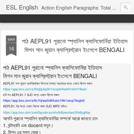
ESL English
Action English Paragraphs: Total Physical Response (TPR) Paragraphs for the High School and Adult Language Student
পাঠ AEPL91 পুরানো স্প্যানিশ ক্যালিফোর্নিয়া ইতিহাস
MAR
16
মিশন সান জুয়ান ক্যাপ্রিস্ট্রান ইংলেশে BENGALI
AEPL91
পাঠ
পুরানো
স্প্যানিশ
ক্যালিফোর্নিয়া
ইতিহাস
BENGALI
মিশন
সান
জুয়ান
ক্যাপ্রিস্ট্রান
ইংলেশে
AEPL91
:
সান
জুয়ান
ক্যাপ্রিস্ট্রান
মিশনের
সমস্ত
অধ্যায়ের
জন্য
এখানে
ক্লিক
করুন
https://app.box.com/s/5hqfg4qs9v1eczpb0kykt31e0xf19kqm
AEPL91.1 SJC
:
ছবি
সহ
জন্য
এখানে
ক্লিক
করুন
https://app.box.com/s/6v1hjrwp0x84ulox1l4k1xeup7koglx2
AEPL91.1b
SJC MP3
:
জন্য
এখানে
ক্লিক
করুন
অডিও
https://app.box.com/s/wh5gnabraumhv9ditywuhwo5rb6pghbp
আপনি
পুরানো
স্প্যানিশ
ক্যালিফোর্নিয়া
সম্পর্কে
আরো
জানতে
চান
1.
docent
ঘন্টাধ্বনি
এবং
শুনুন।
2.
মিশন
এর
স্থল
ঘোরা।