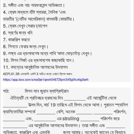
3.
সঙ্গীত
এবং
নাচ
পারফরমেন্স
অভিজ্ঞতা।
4.
,
'
ফ্রেম
মাধ্যমে
হাঁটা
স্যাররা
সৈনিক
এবং
'(
)
ভারতীয়
নেটিভ
আমেরিকান
বাসকারী
কোয়ার্টার।
5.
ফ্রেম
দেখুন
সেরার
চ্যাপেল
6.
স্বর্ণের
জন্য
খনি
7.
কারুশিল্প
করতে
8.
গিলতে
ফেরার
জন্য
দেখুন।
9.
'
লক্ষ্য
এর
ধ্বংসাবশেষ
মধ্যে
পাখি
কাদা
ঘোড়দৌড়
দেখুন।
10.
মিশন
গির্জা
এর
ধ্বংসাবশেষ
কাছাকাছি
যান।
11.
বসন্তের
আনুষ্ঠানিক
আগমনের
উদযাপন
AEPL91.3B
3
:
এসজেসি
এমপি
অডিও
জন্য
এখানে
ক্লিক
করুন
https://app.box.com/s/ea0jw1qexh04672fpm345g0hz4ig3wlh
:
পাঠ
মিশন
সান
জুয়ান
ক্যাপ্রিস্ট্রান
________
ঐতিহ্যটি
যে
প্রতিবছর
ভ্রমনের
দিন
এই
আর্জেন্টিনা
থেকে
_________
,
19
উত্সব
দিন
মার্চ
তারিখে
এই
মিশন
থেকে
আসা।
পুরাতন
স্প্যানিশ
_______
,
______ _______
,
ক্যালিফোর্নিয়া
সম্পর্কে
বেশি
অনেক
পরিদর্শন
________
, ________
strolling _______
এবং
এর
পরিদর্শন
করে
_________
_______
এর
আনুষ্ঠানিক
আগমনের
উদযাপন।
তারা
সঙ্গীত
এবং
,
____
অভিজ্ঞতা
কারুশিল্প
এবং
এমনকি
জন্য
আমার।
অনেকেই
জানেন
যে
কিভাবে