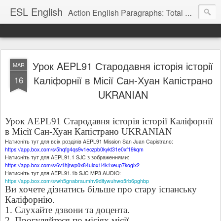
ESL English
Action English Paragraphs: Total Physical Response (TPR) Paragraphs for the High School and Adult Language Student
Урок AEPL91 Стародавня історія історії
MAR
Каліфорнії в Місії Сан-Хуан Капістрано
16
UKRANIAN
Урок AEPL91 Стародавня історія історії Каліфорнії
в Місії Сан-Хуан Капістрано UKRANIAN
Натисніть тут для всіх розділів AEPL91 Mission San Juan Capistrano:
https://app.box.com/s/5hqfg4qs9v1eczpb0kykt31e0xf19kqm
Натисніть тут для AEPL91.1 SJC з зображеннями:
https://app.box.com/s/6v1hjrwp0x84ulox1l4k1xeup7koglx2
Натисніть тут для AEPL91.1b SJC MP3 AUDIO:
https://app.box.com/s/wh5gnabraumhv9ditywuhwo5rb6pghbp
Ви хочете дізнатись більше про стару іспанську
Каліфорнію.
1. Слухайте дзвони та доцента.
2. Прогуляйтеся по місіях місії.