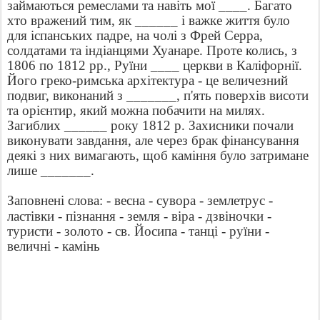
займаються ремеслами та навіть мої ____. Багато
хто вражений тим, як ______ і важке життя було
для іспанських падре, на чолі з Фрей Серра,
солдатами та індіанцями Хуанаре. Проте колись, з
1806 по 1812 рр., Руїни ____ церкви в Каліфорнії.
Його греко-римська архітектура - це величезний
подвиг, виконаний з _______, п'ять поверхів висоти
та орієнтир, який можна побачити на милях.
Загиблих ______ року 1812 р. Захисники почали
виконувати завдання, але через брак фінансування
деякі з них вимагають, щоб каміння було затримане
лише _______.
Заповнені слова: - весна - сувора - землетрус -
ластівки - пізнання - земля -
віра
-
дзвіночки
-
туристи
-
золото
-
св
.
Йосипа
-
танці
-
руїни
-
величні
-
к
амінь