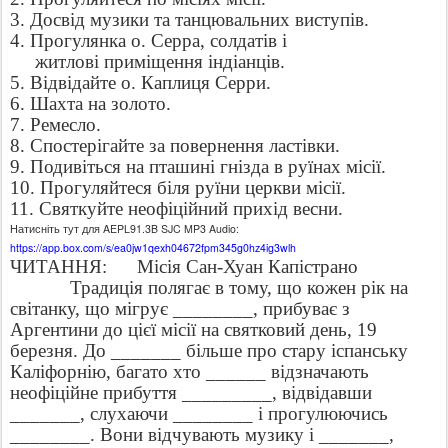
3. Досвід музики та танцювальних виступів.
4. Прогулянка о. Серра, солдатів і
житлові приміщення індіанців.
5. Відвідайте о. Каплиця Серри.
6. Шахта на золото.
7. Ремесло.
8. Спостерігайте за повернення ластівки.
9. Подивіться на пташині гнізда в руїнах місії.
10. Прогуляйтеся біля руїни церкви місії.
11. Святкуйте неофіційний прихід весни.
Натисніть тут для AEPL91.3B SJC MP3 Audio:
https://app.box.com/s/ea0jw1qexh04672fpm345g0hz4ig3wlh
ЧИТАННЯ:
Місія Сан-Хуан Капістрано
Традиція полягає в тому, що кожен рік на
світанку, що мігрує ________, прибуває з
Аргентини до цієї місії на святковий день, 19
березня. До _______ більше про стару іспанську
Каліфорнію, багато хто ______ відзначають
неофіційне прибуття _________, відвідавши
_______, слухаючи ________ і прогулюючись
________. Вони відчувають музику і _______,