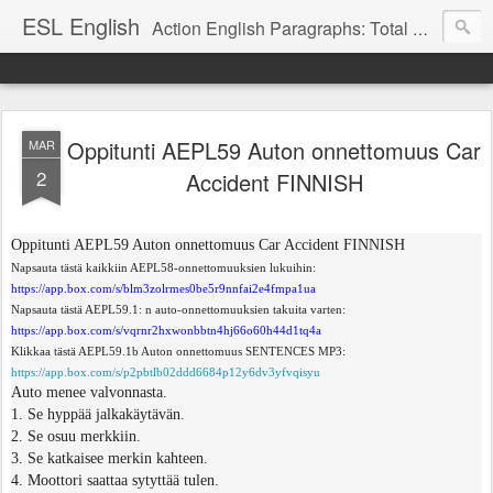
ESL English
Action English Paragraphs: Total Physical Response (TPR) Paragraphs for the High School and Adult Language Student
Oppitunti AEPL59 Auton onnettomuus Car
MAR
2
Accident FINNISH
Oppitunti AEPL59 Auton onnettomuus Car Accident FINNISH
Napsauta tästä kaikkiin AEPL58-onnettomuuksien lukuihin:
https://app.box.com/s/blm3zolrmes0be5r9nnfai2e4fmpa1ua
Napsauta tästä AEPL59.1: n auto-onnettomuuksien takuita varten:
https://app.box.com/s/vqrnr2hxwonbbtn4hj66o60h44d1tq4a
Klikkaa tästä AEPL59.1b Auton onnettomuus SENTENCES MP3:
https://app.box.com/s/p2pbtlb02ddd6684p12y6dv3yfvqisyu
Auto menee valvonnasta.
1. Se hyppää jalkakäytävän.
2. Se osuu merkkiin.
3. Se katkaisee merkin kahteen.
4. Moottori saattaa sytyttää tulen.