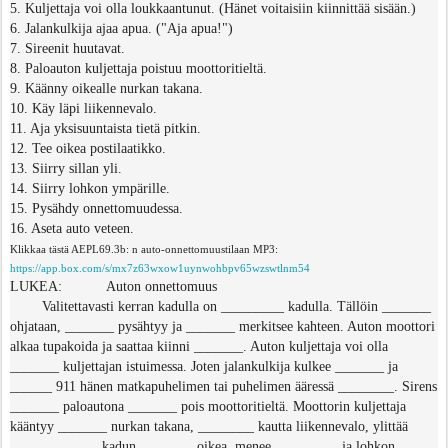
5. Kuljettaja voi olla loukkaantunut. (Hänet voitaisiin kiinnittää sisään.)
6. Jalankulkija ajaa apua. ("Aja apua!")
7. Sireenit huutavat.
8. Paloauton kuljettaja poistuu moottoritieltä.
9. Käänny oikealle nurkan takana.
10. Käy läpi liikennevalo.
11. Aja yksisuuntaista tietä pitkin.
12. Tee oikea postilaatikko.
13. Siirry sillan yli.
14. Siirry lohkon ympärille.
15. Pysähdy onnettomuudessa.
16. Aseta auto veteen.
Klikkaa tästä AEPL69.3b: n auto-onnettomuustilaan MP3:
https://app.box.com/s/mx7z63wxow1uynwohbpv65wzswtlnm54
LUKEA:
Auton onnettomuus
Valitettavasti kerran kadulla on _________ kadulla. Tällöin _______
ohjataan, _______ pysähtyy ja _______ merkitsee kahteen. Auton moottori
alkaa tupakoida ja saattaa kiinni _______. Auton kuljettaja voi olla
_______ kuljettajan istuimessa. Joten jalankulkija kulkee _______ ja
______ 911 hänen matkapuhelimen tai puhelimen ääressä ________. Sirens
_______ paloautona _______ pois moottoritieltä. Moottorin kuljettaja
kääntyy _______ nurkan takana, ________ kautta liikennevalo, ylittää
_____ _______ kadun, _______ oikea, menee _________ ja lohkon