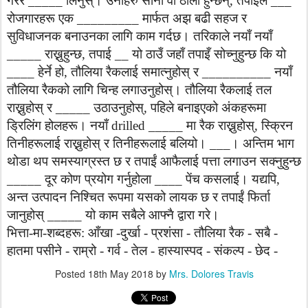
गरेर
_____
लिनुस्।
उनीहरु
सानो
वा
ठोलो
हुन्छन्
,
तपाईले
___
रोजगारहरू
एक
_________
मार्फत
अझ
बढी
सहज
र
सुविधाजनक
बनाउनका
लागि
काम
गर्दछ।
तरिकाले
नयाँ
नयाँ
_____
राख्नुहुन्छ
,
तपाई
__
यो
ठाउँ
जहाँ
तपाइँ
सोच्नुहुन्छ
कि
यो
____
हेर्ने
हो
,
तौलिया
रैकलाई
समात्नुहोस्
र
__________
नयाँ
तौलिया
रैकको
लागि
चिन्ह
लगाउनुहोस्।
तौलिया
रैकलाई
तल
राख्नुहोस्
र
_____
उठाउनुहोस्
,
पहिले
बनाइएको
अंकहरूमा
ड्रिलिंग
होलहरू।
नयाँ
drilled _____
मा
रैक
राख्नुहोस्
,
स्क्रिन
तिनीहरूलाई
राख्नुहोस्
र
तिनीहरूलाई
बलियो।
___
।
अन्तिम
भाग
थोडा
थप
समस्याग्रस्त
छ
र
तपाईं
आफैलाई
पत्ता
लगाउन
सक्नुहुन्छ
_____
दूर
कोण
प्रयोग
गर्नुहोला
____
पेंच
कसलाई।
यद्यपि
,
अन्त
उत्पादन
निश्चित
रूपमा
यसको
लायक
छ
र
तपाईं
फिर्ता
जानुहोस्
_____
यो
काम
सबैले
आफ्नै
द्वारा
गरे।
भित्ता
-
मा
-
शब्दहरू
:
आँखा
-
दुर्खा
-
प्रशंसा
-
तौलिया
रैक
-
सबै
-
हातमा
पसीने
-
राम्रो
-
गर्व
-
तेल
-
हास्यास्पद
- ​​
संकल्प
-
छेद
-
Posted
18th May 2018
by
Mrs. Dolores Travis