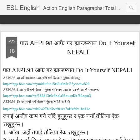
ESL English
Action English Paragraphs: Total Physical Response (TPR) Paragraphs for the High School and Adult Language Student
पाठ AEPL98 आफै गर ह्यान्डम्यान Do It Yourself
MAY
18
NEPALI
पाठ
AEPL
98
आफै
गर
ह्यान्डम्यान
Do It Yourself NEPALI
को
सबै
अध्यायहरूको
लागि
यहाँ
क्लिक
गर्नुहोस्
यो
आफु
AEPL
98
-
-
:
https://app.box.com/s/sym
06
itf
4
c
15
t
49
ls
9
a
5
rf
55
yvwbw
520
को
लागी
यहाँ
क्लिक
गर्नुहोस्
तस्विरका
साथ
के
आफ्नै
आफ्नै
संस्थाहरू
AEPL
98.1
-
-
-
:
https://app.box.com/s/af
362
d
13
r
0
e
9
hola
98
ououl
2
ef
80
oqm
3
को
लागी
यहाँ
क्लिक
गर्नुहोस्
अडियो
AEPL
98.1
b
MP
3
:
https://app.box.com/s/dd
2
w
27
hie
5
we
9
riicz
7
ul
4
z
69
v
1
hd
14
o
तपाईं
अजीब
काम
गर्न
जाँदै
हुनुहुन्छ
र
एक
नयाँ
तौलिया
रैक
राख्नुहुन्छ।
1.
आँखा
जहाँ
तपाईं
तौलिया
रैक
राख्नुहुन्छ।