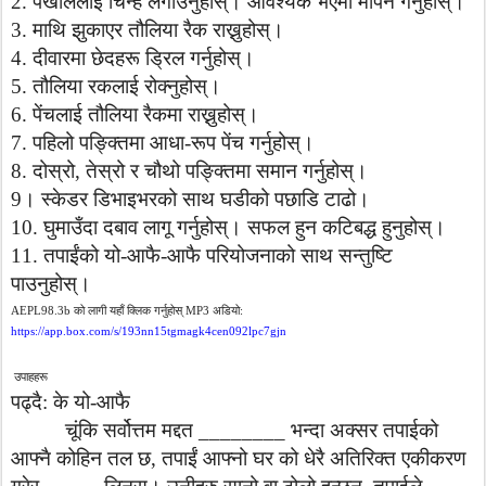
2.
पर्खाललाई
चिन्ह
लगाउनुहोस्।
आवश्यक
भएमा
मापन
गर्नुहोस्।
3.
माथि
झुकाएर
तौलिया
रैक
राख्नुहोस्।
4.
दीवारमा
छेदहरू
ड्रिल
गर्नुहोस्।
5.
तौलिया
रकलाई
रोक्नुहोस्।
6.
पेंचलाई
तौलिया
रैकमा
राख्नुहोस्।
7.
पहिलो
पङ्क्तिमा
आधा
-
रूप
पेंच
गर्नुहोस्।
8.
दोस्रो
,
तेस्रो
र
चौथो
पङ्क्तिमा
समान
गर्नुहोस्।
9
।
स्केडर
डिभाइभरको
साथ
घडीको
पछाडि
टाढो।
10.
घुमाउँदा
दबाव
लागू
गर्नुहोस्।
सफल
हुन
कटिबद्ध
हुनुहोस्।
11.
तपाईंको
यो
-
आफै
-
आफै
परियोजनाको
साथ
सन्तुष्टि
पाउनुहोस्।
को
लागी
यहाँ
क्लिक
गर्नुहोस्
अडियो
AEPL
98.3
b
MP
3
:
https://app.box.com/s/
193
nn
15
tgmagk
4
cen
092
lpc
7
gjn
उपाहहरू
पढ्दै
:
के
यो
-
आफै
चूंकि
सर्वोत्तम
मद्दत
________
भन्दा
अक्सर
तपाईको
आफ्नै
कोहिन
तल
छ
,
तपाईं
आफ्नो
घर
को
धेरै
अतिरिक्त
एकीकरण