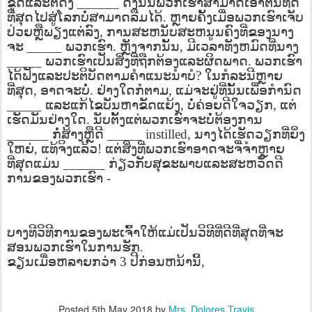
ຂູດແລະຕັດງໍ
______
ດັ່ງນັ້ນພວກເຮົາສາມາດເອົາຕີນທີ່ດີ
ທີ່ສຸດໄປສູ່ໂລກບໍ່ສາມາດລືມໄດ້
.
ຫຼາຍຄັ້ງເມື່ອພວກເຮົາເຈັບ
ປ່ວຍຫຼືພຽງແຕ່ລົງ
,
ການສະຫນັບສະຫນູນຄົງທີ່ຂອງນາງ
ຈະ
_____
ພວກເຮົາ
.
ຫຼັງຈາກນັ້ນ
,
ມີເວລາທັງຫມົດທີ່ນາງ
_____
ພວກເຮົາເປັນສິ່ງທີ່ຖືກຕ້ອງແລະຜິດພາດ
.
ພວກເຮົາ
ໄດ້ຟັງແລະປະຕິບັດຕາມຄໍາແນະນໍາບໍ
?
ໃນກໍລະນີຫຼາຍ
ທີ່ສຸດ
,
ອາດຈະບໍ່
.
ຢ່າງໃດກໍຕາມ
,
ແມ່ຈະຢູ່ທີ່ນັ້ນເພື່ອກໍານົດ
_____
ແລະແກ້ໄຂບັນຫາຂັດແຍ້ງ
,
ບໍ່ຄ່ອຍດີໃຈວຽກ
,
ແຕ່
ເຮັດມັນຢ່າງໃດ
.
ນັບຕັ້ງແຕ່ພວກເຮົາຈະບໍ່ຕ້ອງການ
______
ກໍ່ສ້າງຫຼືດີ
_____ instilled,
ນາງໄດ້ເຮັດວຽກທີ່ຍິ່ງ
ໃຫຍ່
,
ແທ້ຈິງແລ້ວ
!
ແຕ່ສິ່ງທີ່ພວກເຮົາອາດຈະຈື່ຈໍາຫຼາຍ
ທີ່ສຸດແມ່ນ
______
ກ່ຽວກັບສຸຂະພາບແລະສະຫວັດດີ
ການຂອງພວກເຮົາ
-
ບາງທີວິທີການຂອງພະເຈົ້າໃຫ້ແມ່ເປັນວິທີທີ່ດີທີ່ສຸດທີ່ຈະ
ສອນພວກເຮົາໃນການຮັກ
.
ຂຽນເມື່ອຫລາຍກວ່າ
3
ປີກ່ອນຫນ້ານີ້
,
Posted
5th May 2018
by
Mrs. Dolores Travis