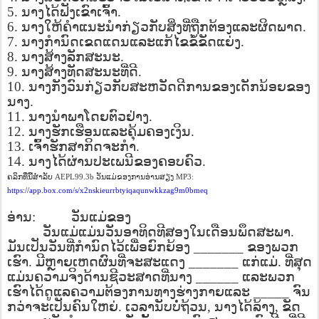
5.
ນາງໄດ້ຟັງເຂົາເຈົ້າ
.
6.
ນາງໃຫ້ຄໍາແນະນໍາກ່ຽວກັບສິ່ງທີ່ຖືກຕ້ອງແລະຜິດພາດ
.
7.
ນາງກໍານົດເຂດແດນແລະແກ້ໄຂຂໍ້ຂັດແຍ່ງ
.
8.
ນາງສ້າງລັກສະນະ
.
9.
ນາງສ້າງທັດສະນະທີ່ດີ
.
10.
ນາງກັງວົນກ່ຽວກັບສະຫວັດດີການຂອງເດັກນ້ອຍຂອງ
ນາງ
.
11.
ນາງນໍາພາໂດຍຕົວຢ່າງ
.
12.
ນາງຮັກເຮືອນແລະຄຸ້ມຄອງເງິນ
.
13.
ເຈົ້າຮັກສາກິດຈະກໍາ
.
14.
ນາງໄດ້ຜ່ານປະເພນີຂອງຄອບຄົວ
.
ຄລິກທີ່ນີ້ສໍາລັບ
ວັນແມ່ຂອງການອ່ານສຽງ
AEPL99.3b
MP3:
https://app.box.com/s/x2nskieurrbtyiqaqunwkkzag9m0bmeq
ອ່ານ
:
ວັນແມ່ຂອງ
ວັນແມ່ແມ່ນວັນອາທິດທີສອງໃນເດືອນພຶດສະພາ
.
ມັນເປັນວັນທີ່ກໍານົດໄວ້ເພື່ອຍົກຍ້ອງ
_______
ຂອງພວກ
ເຮົາ
.
ມີຫຼາຍເຫດຜົນທີ່ຈະສະແດງ
_______
ແກ່ແມ່
.
ທີ່ສຸດ
ແມ່ນຄວາມຈິງດ້ານຊີວະສາດທີ່ນາງ
______
ແລະພວກ
ເຮົາໄດ້ດູແລຄວາມຕ້ອງການທາງຮ່າງກາຍແລະ
_____
ຈົນ
ກວ່າຈະເປັນຄົນໃຫຍ່
.
ເວລານັບບໍ່ຖ້ວນ
,
ນາງໄດ້ລ້າງ
,
ຂັດ