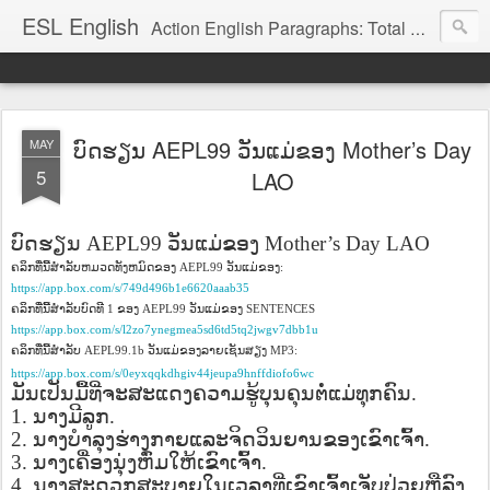
ESL English
Action English Paragraphs: Total Physical Response (TPR) Paragraphs for the High School and Adult Language Student
ບົດຮຽນ AEPL99 ວັນແມ່ຂອງ Mother’s Day
MAY
5
LAO
ບົດຮຽນ
AEPL99
ວັນແມ່ຂອງ
Mother’s Day LAO
ຄລິກທີ່ນີ້ສໍາລັບຫມວດທັງຫມົດຂອງ
ວັນແມ່ຂອງ
AEPL99
:
https://app.box.com/s/749d496b1e6620aaab35
ຄລິກທີ່ນີ້ສໍາລັບບົດທີ
ຂອງ
ວັນແມ່ຂອງ
1
AEPL99
SENTENCES
https://app.box.com/s/l2zo7ynegmea5sd6td5tq2jwgv7dbb1u
ຄລິກທີ່ນີ້ສໍາລັບ
ວັນແມ່ຂອງລາຍເຊັນສຽງ
AEPL99.1b
MP3:
https://app.box.com/s/0eyxqqkdhgiv44jeupa9hnffdiofo6wc
ມັນເປັນມື້ທີ່ຈະສະແດງຄວາມຮູ້ບຸນຄຸນຕໍ່ແມ່ທຸກຄົນ
.
1.
ນາງມີລູກ
.
2.
ນາງບໍາລຸງຮ່າງກາຍແລະຈິດວິນຍານຂອງເຂົາເຈົ້າ
.
3.
ນາງເຄື່ອງນຸ່ງຫົ່ມໃຫ້ເຂົາເຈົ້າ
.
4.
ນາງສະດວກສະບາຍໃນເວລາທີ່ເຂົາເຈົ້າເຈັບປ່ວຍຫຼືລົງ
.