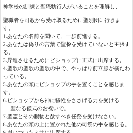
神学校の訓練と聖職執行人がいることを理解し、
聖職者を司教から受け取るために聖別団に行きま
す。
1.
あなたの名前を聞いて、一歩前進する。
2.
あなたは偽りの言葉で聖餐を受けていないと主張す
る。
3.
昇進させるためにビショップに正式に出席する。
4.
聖歌の聖歌の聖歌の中で、やっぱり前立腺が横たわ
っている。
5.
あなたの頭にビショップの手を置くことを感じま
す。
6.
ビショップから神に犠牲をささげる力を受ける
聖なる儀式のお祝いで。
7.
聖霊とその賜物と赦すべき任務を受けなさい。
8.
あなたの頭の上に置かれた他の司祭の手を感じる。
9.
思いついたミサに出席する。