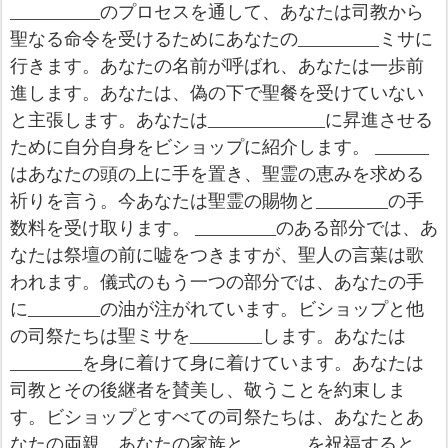
__________
のプロセスを通して、あなたは司教から
聖なる命令を受けるためにあなたの
_________
ミサに
行きます。あなたの名前が呼ばれ、あなたは一歩前
進します。あなたは、偽の下で聖餐を受けていない
と主張します。あなたは
_____________
に昇進させる
ために自分自身をビショップに紹介します。
______
はあなたの頭の上に手を置き、聖霊の恵みを求める
祈りを言う。今あなたは聖霊の賜物と
________
の手
数料を受け取ります。
_________
のある部分では、あ
なたは祭壇の前に嘘をつきますが、聖人の言葉は歌
われます。儀式のもう一つの部分では、あなたの手
に
________
の油が注がれています。ビショップと他
の司祭たちは聖ミサを
________
します。あなたは
________
を身に着けて身に着けています。あなたは
司教とその後継者を賛美し、敬うことを約束しま
す。ビショップとすべての司祭たちは、あなたとあ
なたの両親、あなたの家族と
_______
を祝福すると