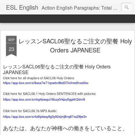
ESL English
Action English Paragraphs: Total Physical Response (TPR) Paragraphs for the High School and Adult Language Student
レッスンSACL06聖なるご注文の聖餐 Holy
SEP
23
Orders JAPANESE
SACL06
Holy Orders
レッスン
聖なるご注文の聖餐
JAPANESE
Click here for all chapters of SACL06 Holy Orders:
https://app.box.com/s/8axa7w71qcwbn8bd37ln0nedfnxs0lxx
Click here for SACL06.1 Holy Orders SENTENCES with pictures:
https://app.box.com/s/nhg4jvwgui18ozy0rkjoy0ggi4r2shn9
Click here for SACL06.1b MP3 Audio:
https://app.box.com/s/4z6lydasy9g3y92ejmj8nq87xs29jw3n
あなたは、あなたが神権への働きをしていること、