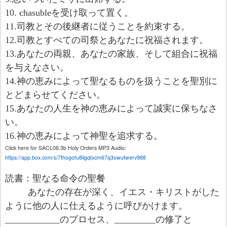
10. chasuble
を受け取って置く。
11.
司教とその後継者に従うことを約束する。
12.
司教とすべての司祭とあなたに祝福されます。
13.
あなたの両親、あなたの家族、そして組合に祝福
を与えなさい。
14.
神の恵みによって聖なるものを扱うことを聖別に
とどまらせてください。
15.
あなたの人生を神の恵みによって誠実に保ちなさ
い。
16.神の恵みによって神聖を追求する。
Click here for SACL06.3b Holy Orders MP3 Audio:
https://app.box.com/s/7thogofu8ligqtxcm67q3owutwerv988
読書：聖なる命令の聖餐
あなたの存在が深く、イエス・キリストがした
ように他の人に仕えるように呼びかけます。
____________
のプロセス、
_________
の修了と