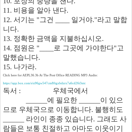
포장의
중량을
잰다
10.
.
비용을
알아
낸다
11.
.
서기는
그건
일거야
라고
말합
12.
"
____
."
니다
.
정확한
금액을
지불하십시오
13.
.
점원은
로
그곳에
가야한다
고
14.
"____
"
말했습니다
.
나가라
15.
.
Click
here
for
AEPL
36.3
b
At
The
Post
Office
READING
MP
3
Audio
:
https
://
app
.
box
.
com
/
s
/
u
96
gw
547
cm
8
ftgxbdzrx
7
a
6
cd
26
t
3
ntc
독서
우체국에서
:
에
필요한
이
있으
______
______
므로
우체국으로
이동합니다
불행히도
.
라인이
종종
있습니다
그래도
사
______
.
람들은
보통
친절하고
아마도
이웃이기