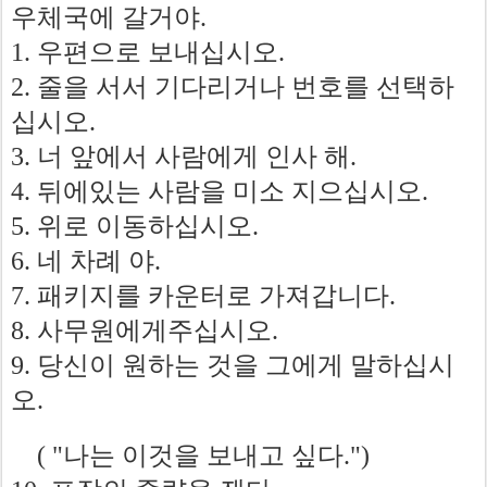
우체국에
갈거야
.
우편으로
보내십시오
1.
.
줄을
서서
기다리거나
번호를
선택하
2.
십시오
.
너
앞에서
사람에게
인사
해
3.
.
뒤에있는
사람을
미소
지으십시오
4.
.
위로
이동하십시오
5.
.
네
차례
야
6.
.
패키지를
카운터로
가져갑니다
7.
.
사무원에게주십시오
8.
.
당신이
원하는
것을
그에게
말하십시
9.
오
.
나는
이것을
보내고
싶다
( "
.")