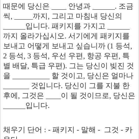
때문에
당신은
안녕과
조금
____
______.
씩
까지
그리고
마침내
당신의
, _____
,
입니다
패키지를
가지고
______
.
______
까지
올라가십시오
서기에게
패키지를
.
보내고
어떻게
보내고
싶습니까
등석
(1
,
등석
등석
우선
우편
항공
우편
특
2
, 3
,
,
,
별
배달
특급
우편
그는
당신이
빚진
것
,
).
을
할
것이고
당신은
얼마나
__________
,
것입니다
당신이
그를
지불
한
_______
.
후에
그것은
이
될
것이므로
당신은
,
____
,
입니다
______
.
채우기
단어
패키지
말해
그것
카
: -
-
-
-