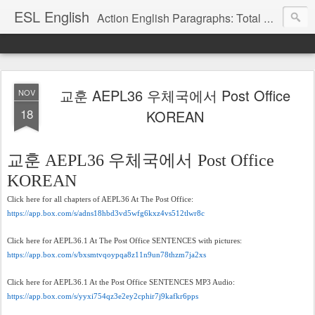
ESL English
Action English Paragraphs: Total Physical Response (TPR) Paragraphs for the High School and Adult Language Student
교훈 AEPL36 우체국에서 Post Office
NOV
18
KOREAN
교훈
우체국에서
AEPL36
Post Office
KOREAN
Click here for all chapters of AEPL36 At The Post Office:
https://app.box.com/s/adns18hbd3vd5wfg6kxz4vs512tlwr8c
Click here for AEPL36.1 At The Post Office SENTENCES with pictures:
https://app.box.com/s/bxsmtvqoypqa8z11n9un78thzm7ja2xs
Click here for AEPL36.1 At the Post Office SENTENCES MP3 Audio:
https://app.box.com/s/yyxi754qz3e2ey2cphir7j9kafkr6pps