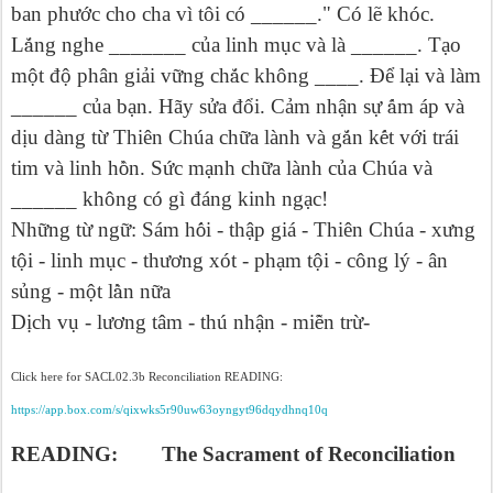
ban ph
ướ
c cho cha vì tôi có ______." Có l
ẽ
khóc.
L
ắ
ng nghe _______ c
ủ
a linh m
ụ
c và là ______. T
ạ
o
m
ộ
t đ
ộ
phân gi
ả
i v
ữ
ng ch
ắ
c không ____. Đ
ể
l
ạ
i và làm
______ c
ủ
a b
ạ
n. Hãy s
ử
a đ
ổ
i. C
ả
m nh
ậ
n s
ự
ấ
m áp và
d
ị
u dàng t
ừ
Thiên Chúa ch
ữ
a lành và g
ắ
n k
ế
t v
ớ
i trái
tim và linh h
ồ
n. S
ứ
c m
ạ
nh ch
ữ
a lành c
ủ
a Chúa và
______ không có gì đáng kinh ng
ạ
c!
Nh
ữ
ng t
ừ
ng
ữ
: Sám h
ố
i - th
ậ
p giá - Thiên Chúa - x
ư
ng
t
ộ
i - linh m
ụ
c - th
ươ
ng xót - ph
ạ
m t
ộ
i - công lý - ân
s
ủ
ng - m
ộ
t l
ầ
n n
ữ
a
D
ị
ch v
ụ
- l
ươ
ng tâm - thú nh
ậ
n - mi
ễ
n tr
ừ
-
Click here for SACL02.3b Reconciliation READING:
https://app.box.com/s/qixwks5r90uw63oyngyt96dqydhnq10q
READING: The Sacrament of Reconciliation