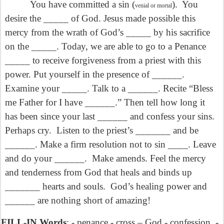
You have committed a sin (
). You
venial or mortal
desire the _____ of God. Jesus made possible this
mercy from the wrath of God’s _____ by his sacrifice
on the _____. Today, we are able to go to a Penance
_____ to receive forgiveness from a priest with this
power. Put yourself in the presence of ______.
Examine your _____. Talk to a ______. Recite “Bless
me Father for I have ______.” Then tell how long it
has been since your last ______ and confess your sins.
Perhaps cry. Listen to the priest’s _______ and be
______. Make a firm resolution not to sin ____. Leave
and do your ______. Make amends. Feel the mercy
and tenderness from God that heals and binds up
_______ hearts and souls. God’s healing power and
______ are nothing short of amazing!
FILL-IN Words
: - penance - cross – God - confession -