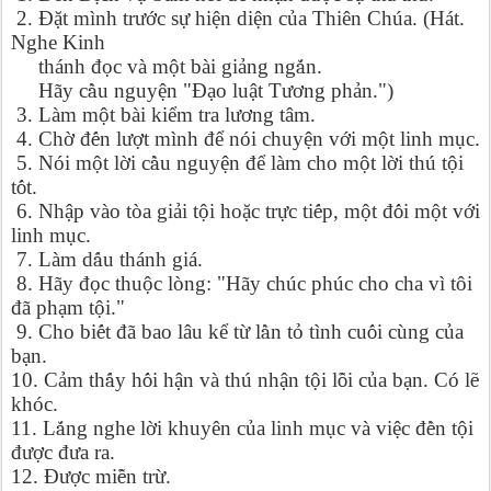
2. Đ
ặ
t mình tr
ướ
c s
ự
hi
ệ
n di
ệ
n c
ủ
a Thiên Chúa. (Hát.
Nghe Kinh
thánh đ
ọ
c và m
ộ
t bài gi
ả
ng ng
ắ
n.
Hãy c
ầ
u nguy
ệ
n "Đ
ạ
o lu
ậ
t T
ươ
ng ph
ả
n.")
3. Làm m
ộ
t bài ki
ể
m tra l
ươ
ng tâm.
4. Ch
ờ
đ
ế
n l
ượ
t mình đ
ể
nói chuy
ệ
n v
ớ
i m
ộ
t linh m
ụ
c.
5. Nói m
ộ
t l
ờ
i c
ầ
u nguy
ệ
n đ
ể
làm cho m
ộ
t l
ờ
i thú t
ộ
i
t
ố
t.
6. Nh
ậ
p vào tòa gi
ả
i t
ộ
i ho
ặ
c tr
ự
c ti
ế
p, m
ộ
t đ
ố
i m
ộ
t v
ớ
i
linh m
ụ
c.
7. Làm d
ấ
u thánh giá.
8. Hãy đ
ọ
c thu
ộ
c lòng: "Hãy chúc phúc cho cha vì tôi
đã ph
ạ
m t
ộ
i."
9. Cho bi
ế
t đã bao lâu k
ể
t
ừ
l
ầ
n t
ỏ
tình cu
ố
i cùng c
ủ
a
b
ạ
n.
10. C
ả
m th
ấ
y h
ố
i h
ậ
n và thú nh
ậ
n t
ộ
i l
ỗ
i c
ủ
a b
ạ
n. Có l
ẽ
khóc.
11. L
ắ
ng nghe l
ờ
i khuyên c
ủ
a linh m
ụ
c và vi
ệ
c đ
ề
n t
ộ
i
đ
ượ
c đ
ư
a ra.
12. Đ
ượ
c mi
ễ
n tr
ừ
.