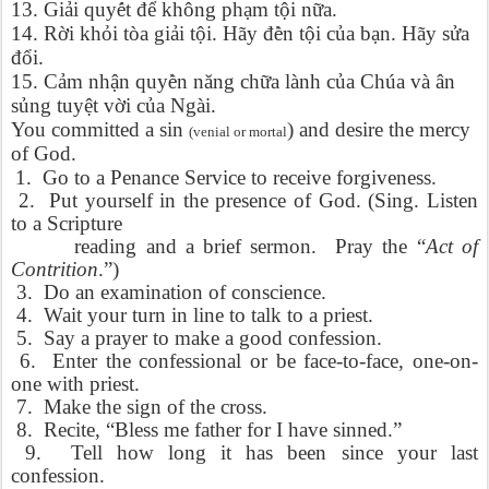
13. Gi
ả
i quy
ế
t đ
ể
không ph
ạ
m t
ộ
i n
ữ
a.
14. R
ờ
i kh
ỏ
i tòa gi
ả
i t
ộ
i. Hãy đ
ề
n t
ộ
i c
ủ
a b
ạ
n. Hãy s
ử
a
đ
ổ
i.
15. C
ả
m nh
ậ
n quy
ề
n năng ch
ữ
a lành c
ủ
a Chúa và ân
s
ủ
ng tuy
ệ
t v
ờ
i c
ủ
a Ngài.
You committed a sin
) and desire the mercy
(venial or mortal
of God.
1.
Go to a Penance Service to receive forgiveness.
2.
Put yourself in the presence of God. (Sing. Listen
to a Scripture
reading and a brief sermon.
Pray the “
Act of
Contrition
.”)
3.
Do an examination of conscience.
4.
Wait your turn in line to talk to a priest.
5.
Say a prayer to make a good confession.
6.
Enter the confessional or be face-to-face, one-on-
one with priest.
7.
Make the sign of the cross.
8.
Recite, “Bless me father for I have sinned.”
9.
Tell how long it has been since your last
confession.