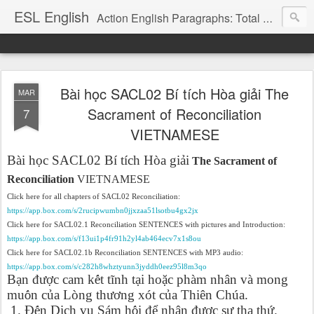
ESL English
Action English Paragraphs: Total Physical Response (TPR) Paragraphs for the High School and Adult Language Student
Bài học SACL02 Bí tích Hòa giải The
MAR
Sacrament of Reconciliation
7
VIETNAMESE
Bài h
ọ
c SACL02 Bí tích Hòa gi
ả
i
The Sacrament of
Reconciliation
VIETNAMESE
Click here for all chapters of SACL02 Reconciliation:
https://app.box.com/s/2rucipwumbn0jjxzaa51lsotbu4gx2jx
Click here for SACL02.1 Reconciliation SENTENCES with pictures and Introduction:
https://app.box.com/s/f13ui1p4fr91h2yl4ab464ecv7x1s8ou
Click here for SACL02.1b Reconciliation SENTENCES with MP3 audio:
https://app.box.com/s/c282h8whztyunn3jyddh0eez95l8m3qo
B
ạ
n đ
ượ
c cam k
ế
t tĩnh t
ạ
i ho
ặ
c phàm nhân và mong
mu
ố
n c
ủ
a Lòng th
ươ
ng xót c
ủ
a Thiên Chúa.
1. Đ
ế
n D
ị
ch v
ụ
Sám h
ố
i đ
ể
nh
ậ
n đ
ượ
c s
ự
tha th
ứ
.