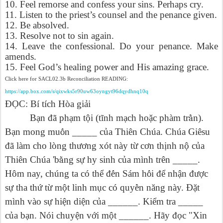
10. Feel remorse and confess your sins. Perhaps cry.
11. Listen to the priest’s counsel and the penance given.
12. Be absolved.
13. Resolve not to sin again.
14. Leave the confessional. Do your penance. Make
amends.
15. Feel God’s healing power and His amazing grace.
Click here for SACL02.3b Reconciliation READING:
https://app.box.com/s/qixwks5r90uw63oyngyt96dqydhnq10q
Đ
Ọ
C: Bí tích Hòa gi
ả
i
B
ạ
n đã ph
ạ
m t
ộ
i (tĩnh m
ạ
ch ho
ặ
c phàm tr
ầ
n).
B
ạ
n mong mu
ố
n _____ c
ủ
a Thiên Chúa. Chúa Giêsu
đã làm cho lòng th
ươ
ng xót này t
ừ
c
ơ
n th
ị
nh n
ộ
c
ủ
a
Thiên Chúa 'b
ằ
ng s
ự
hy sinh c
ủ
a mình trên _____.
Hôm nay, chúng ta có th
ể
đ
ế
n Sám h
ố
i đ
ể
nh
ậ
n đ
ượ
c
s
ự
tha th
ứ
t
ừ
m
ộ
t linh m
ụ
c có quy
ề
n năng này. Đ
ặ
t
mình vào s
ự
hi
ệ
n di
ệ
n c
ủ
a ______. Ki
ể
m tra _____
c
ủ
a b
ạ
n. Nói chuy
ệ
n v
ớ
i m
ộ
t ______. Hãy đ
ọ
c "Xin