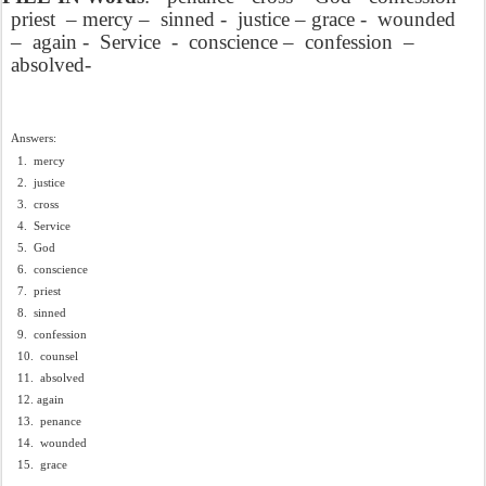
priest – mercy – sinned - justice – grace - wounded
– again - Service - conscience – confession –
absolved-
Answers:
1.
mercy
2.
justice
3.
cross
4.
Service
5.
God
6.
conscience
7.
priest
8.
sinned
9.
confession
10.
counsel
11.
absolved
12. again
13.
penance
14.
wounded
15.
grace