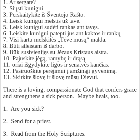
1. Ar sergate?
2. Siųsti kunigui.
3. Perskaitykite iš Šventojo Rašto.
4. Leisk kunigui melstis už tave.
5. Leisk kunigui sudėti rankas ant tavęs.
6. Leiskite kunigui patepti jus ant kaktos ir rankų.
7. Visi kartu melskitės „Tėve mūsų“ malda.
8. Būti atleistam iš darbo.
9. Būk susivienijęs su Jėzaus Kristaus aistra.
10. Pajuskite jėgą, ramybę ir drąsą.
11. oriai išgydykite ligos ir senatvės kančias.
12. Pasiruoškite perėjimui į amžinąjį gyvenimą.
13. Skirkite šlovę ir šlovę mūsų Dievui.
There is a loving, compassionate God that confers grace
and strengthens a sick person.
Maybe heals, too.
1.
Are you sick?
2.
Send for a priest.
3.
Read from the Holy Scriptures.