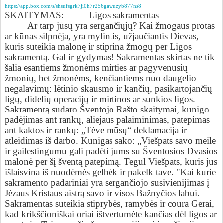
https://app.box.com/s/shsufsgrk7ji0h7r256gawuzyb877ns8
SKAITYMAS:
Ligos sakramentas
Ar tarp jūsų yra sergančiųjų? Kai žmogaus protas
ar kūnas silpnėja, yra mylintis, užjaučiantis Dievas,
kuris suteikia malonę ir stiprina žmogų per Ligos
sakramentą. Gal ir gydymas! Sakramentas skirtas ne tik
šalia esantiems žmonėms mirties ar pagyvenusių
žmonių, bet žmonėms, kenčiantiems nuo daugelio
negalavimų: lėtinio skausmo ir kančių, pasikartojančių
ligų, didelių operacijų ir mirtinos ar sunkios ligos.
Sakramentą sudaro Šventojo Rašto skaitymai, kunigo
padėjimas ant rankų, aliejaus palaiminimas, patepimas
ant kaktos ir rankų: „Tėve mūsų“ deklamacija ir
atleidimas iš darbo. Kunigas sako: „Viešpats savo meile
ir gailestingumu gali padėti jums su Šventosios Dvasios
malonė per šį šventą patepimą. Tegul Viešpats, kuris jus
išlaisvina iš nuodėmės gelbėk ir pakelk tave.
"Kai kurie
sakramento padariniai yra sergančiojo susivienijimas į
Jėzaus Kristaus aistrą savo ir visos Bažnyčios labui.
Sakramentas suteikia stiprybės, ramybės ir coura Gerai,
kad krikščioniškai oriai ištvertumėte kančias dėl ligos ar