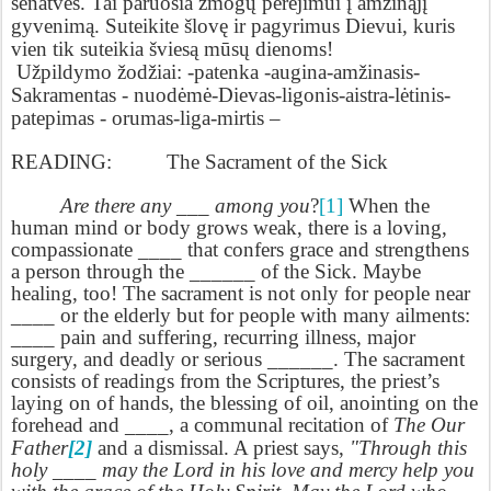
senatvės. Tai paruošia žmogų perėjimui į amžinąjį
gyvenimą. Suteikite šlovę ir pagyrimus Dievui, kuris
vien tik suteikia šviesą mūsų dienoms!
Užpildymo žodžiai: -patenka -augina-amžinasis-
Sakramentas - nuodėmė-Dievas-ligonis-aistra-lėtinis-
patepimas - orumas-liga-mirtis –
READING:
The Sacrament of the Sick
Are there any ­­­­___ among you
?
[1]
When the
human mind or body grows weak, there is a loving,
compassionate ____ that confers grace and strengthens
a person through the ______ of the Sick. Maybe
healing, too! The sacrament is not only for people near
____ or the elderly but for people with many ailments:
____ pain and suffering, recurring illness, major
surgery, and deadly or serious ______. The sacrament
consists of readings from the Scriptures, the priest’s
laying on of hands, the blessing of oil, anointing on the
forehead and ____, a communal recitation of
The Our
Father
[2]
and a dismissal. A priest says,
"Through this
holy ____ may the Lord in his love and mercy help you