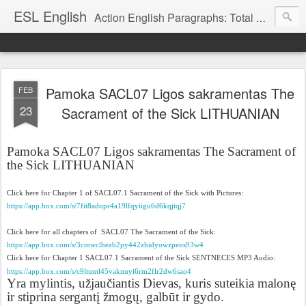
ESL English
Action English Paragraphs: Total Physical Response (TPR) Paragraphs for the High School and Adult Language Student
Pamoka SACL07 Ligos sakramentas The
FEB
23
Sacrament of the Sick LITHUANIAN
Pamoka SACL07 Ligos sakramentas The Sacrament of
the Sick LITHUANIAN
Click here for Chapter 1 of SACL07.1 Sacrament of the Sick with Pictures:
https://app.box.com/s/7fit8adopr4a19lfqyiigu6d6kqjtqj7
Click here for all chapters of
SACL07 The Sacrament of the Sick:
https://app.box.com/s/3cmwclhezb2py442zhidyowzpens93w4
Click here for Chapter 1 SACL07.1 Sacrament of the Sick SENTNECES MP3 Audio:
https://app.box.com/s/c9ltuntl45vaknuyi6rm2flr2dw6sao4
Yra mylintis, užjaučiantis Dievas, kuris suteikia malonę
ir stiprina sergantį žmogų, galbūt ir gydo.