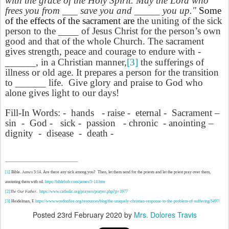
with the grace of the Holy Spirit. May the Lord who
frees you from ___ save you and _____ you up."
Some
of the effects of the sacrament are
the uniting of the sick
person to the ____ of Jesus Christ for the person’s own
good and that of the whole Church. The sacrament
gives strength, peace and courage to endure with ­­­­
______, in a Christian manner,
[3]
the sufferings of
illness or old age. It prepares a person for the transition
to ______ life.
Give glory and praise to God who
alone gives light to our days!
Fill-In Words: -
hands
- raise -
eternal -
Sacrament –
sin
-
God -
sick -
passion
- chronic
- anointing –
dignity
-
disease
-
death -
[1]
Bible.
James
5:14. Are there any sick among you?
Then, let them send for the priests and let the priest pray over them,
anointing them with oil.
https://biblehub.com/james/5-14.htm
[2]
The Our Father
.
https://www.catholic.org/prayers/prayer.php?p=1977
[3]
Heidelman, F.
https://www.wordonfire.org/resources/blog/the-uniquely-christian-response-to-the-problem-of-suffering/5497/
Posted
23rd February 2020
by
Mrs. Dolores Travis