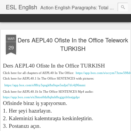
ESL English
Action English Paragraphs: Total Physical Response (TPR) Paragraphs for the High School and Adult Language Student
Ders AEPL40 Ofiste In the Office Telework
MAR
29
TURKISH
Ders AEPL40 Ofiste
In the Office TURKISH
Click here for all chapters of AEPL40 In The Office:
https://app.box.com/s/occym73zsw598d
Click here for AEPL40.1 In The Office SENTENCES with pictures:
https://app.box.com/s/88ry3qngk8u0npe5ndjst7ifc4j96mmi
Click here for AEPL40.1b In The Office SENTENCES Mp4 audio:
https://app.box.com/s/n3hton0tlz8qltuh8xgjgxbfnsijgdpr
Ofisinde biraz iş yapıyorsun.
1. Her şeyi hazırlayın.
2. Kaleminizi kalemtıraşta keskinleştirin.
3. Postanızı açın.