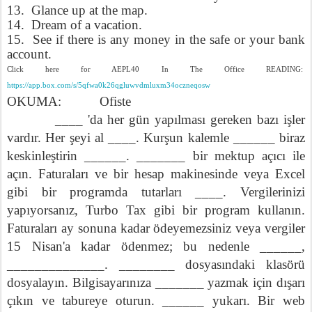
13.
Glance up at the map.
14.
Dream of a vacation.
15.
See if there is any money in the safe or your bank
account.
Click here for AEPL40 In The Office READING:
https://app.box.com/s/5qfwa0k26qgluwvdmluxm34oczneqosw
OKUMA:
Ofiste
____ 'da her gün yapılması gereken bazı işler
vardır. Her şeyi al ____. Kurşun kalemle ______ biraz
keskinleştirin ______.
_______ bir mektup açıcı ile
açın. Faturaları ve bir hesap makinesinde veya Excel
gibi bir programda tutarları ____. Vergilerinizi
yapıyorsanız, Turbo Tax gibi bir program kullanın.
Faturaları ay sonuna kadar ödeyemezsiniz veya vergiler
15 Nisan'a kadar ödenmez; bu nedenle ______,
______________. ________ dosyasındaki klasörü
dosyalayın. Bilgisayarınıza _______ yazmak için dışarı
çıkın ve tabureye oturun. ______ yukarı. Bir web