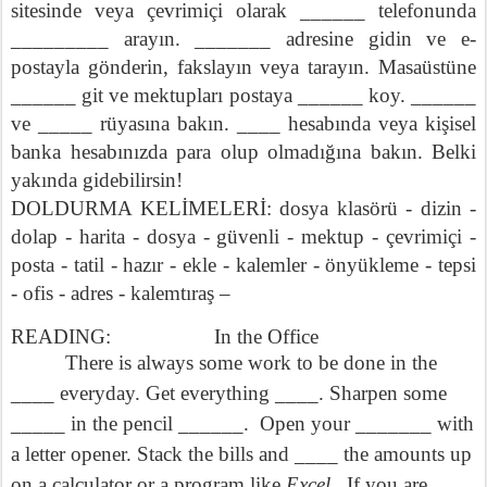
sitesinde veya çevrimiçi olarak ______ telefonunda
_________ arayın. _______ adresine gidin ve e-
postayla gönderin, fakslayın veya tarayın. Masaüstüne
______ git ve mektupları postaya ______ koy. ______
ve _____ rüyasına bakın. ____ hesabında veya kişisel
banka hesabınızda para olup olmadığına bakın. Belki
yakında gidebilirsin!
DOLDURMA KELİMELERİ: dosya klasörü - dizin -
dolap - harita - dosya - güvenli - mektup - çevrimiçi -
posta - tatil - hazır - ekle - kalemler - önyükleme - tepsi
- ofis - adres - kalemtıraş –
READING:
In the Office
There is always some work to be done in the
____ everyday. Get everything ____. Sharpen some
_____ in the pencil ______.
Open your _______ with
a letter opener. Stack the bills and ____ the amounts up
on a calculator or a program like
Excel.
If you are