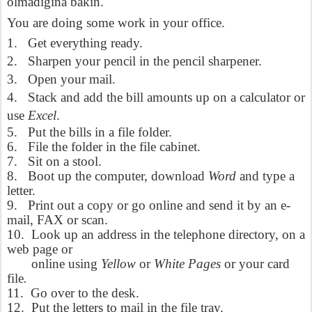
olmadığına bakın.
You are doing some work in your office.
1.
Get everything ready.
2.
Sharpen your pencil in the pencil sharpener.
3.
Open your mail.
4.
Stack and add the bill amounts up on a calculator or
use
Excel
.
5.
Put the bills in a file folder.
6.
File the folder in the file cabinet.
7.
Sit on a stool.
8.
Boot up the computer, download
Word
and type a
letter.
9.
Print out a copy or go online and send it by an e-
mail, FAX or scan.
10.
Look up an address in the telephone directory, on a
web page or
online using
Yellow
or
White Pages
or your card
file
.
11.
Go over to the desk.
12.
Put the letters to mail in the file tray.