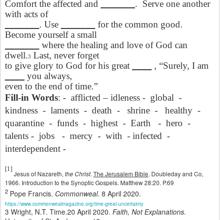
Comfort the affected and
_______
.
Serve one another
with acts of
_______
. Use
_______
for the common good.
Become yourself a small
_______
where the healing and love of God can
dwell.
Last, never forget
3
to give glory to God for his great
____
, “Surely, I am
____
you always,
even to the end of time.”
Fill-in Words
: -
afflicted – idleness -
global
-
kindness
-
laments
-
death
-
shrine
-
healthy
-
quarantine
-
funds
-
highest
-
Earth
-
hero
-
talents -
jobs
-
mercy
-
with
- infected
-
interdependent -
[1]
Jesus of Nazareth,
the Christ
.
The Jerusalem Bible
. Doubleday and Co,
1966. Introduction to the Synoptic Gospels. Matthew 28:20. P.69
2
Pope Francis.
Commonweal
. 8 April 2020.
https://www.commonwealmagazine.org/time-great-uncertainty
3 Wright, N.T. Time.20 April 2020.
Faith, Not Explanations.