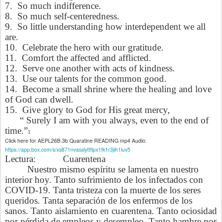
7.
So much indifference.
8.
So much self-centeredness.
9.
So little understanding how interdependent we all
are.
10.
Celebrate the hero with our gratitude.
11.
Comfort the affected and afflicted.
12.
Serve one another with acts of kindness.
13.
Use our talents for the common good.
14.
Become a small shrine where the healing and love
of God can dwell.
15.
Give glory to God for His great mercy,
“ Surely I am with you always, even to the end of
time.”
1
Click here for AEPL26B.3b Quaratine READING mp4 Audio:
https://app.box.com/s/xs871nvasslyttfipx1fk1r3jih1luv5
Lectura: Cuarentena
Nuestro mismo espíritu se lamenta en nuestro
interior hoy. Tanto sufrimiento de los infectados con
COVID-19. Tanta tristeza con la muerte de los seres
queridos. Tanta separación de los enfermos de los
sanos. Tanto aislamiento en cuarentena. Tanto ociosidad
por pérdida de empleos y desempleo. Tanto hambre por