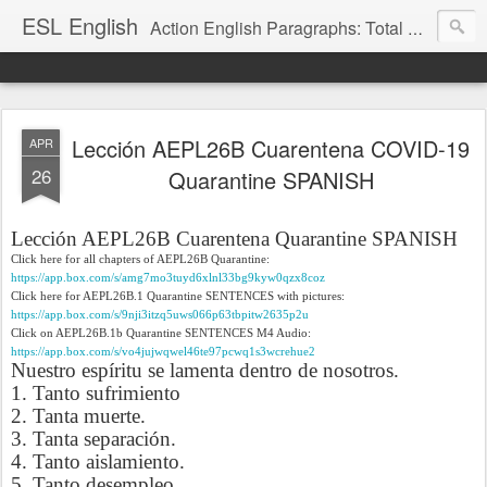
ESL English
Action English Paragraphs: Total Physical Response (TPR) Paragraphs for the High School and Adult Language Student
Lección AEPL26B Cuarentena COVID-19
APR
26
Quarantine SPANISH
Lección AEPL26B Cuarentena Quarantine SPANISH
Click here for all chapters of AEPL26B Quarantine:
https://app.box.com/s/amg7mo3tuyd6xlnl33bg9kyw0qzx8coz
Click here for AEPL26B.1 Quarantine SENTENCES with pictures:
https://app.box.com/s/9nji3itzq5uws066p63tbpitw2635p2u
Click on AEPL26B.1b Quarantine SENTENCES M4 Audio:
https://app.box.com/s/vo4jujwqwel46te97pcwq1s3wcrehue2
Nuestro espíritu se lamenta dentro de nosotros.
1. Tanto sufrimiento
2. Tanta muerte.
3. Tanta separación.
4. Tanto aislamiento.
5. Tanto desempleo.