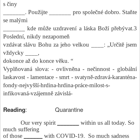
s činy
_______. Použijte _______ pro společné dobro. Staňte
se malými
_______ kde může uzdravení a láska Boží přebývat.3
Poslední, nikdy nezapomeň
vzdávat slávu Bohu za jeho velkou ____: „Určitě jsem
vždycky ____,
dokonce až do konce věku. “
Vyplňovaná slova: - ovlivněna - nečinnost - globální
laskavost - lamentace - smrt - svatyně-zdravá-karanténa-
fondy-nejvyšší-hrdina-hrdina-práce-milost-s-
infikovaná-vzájemně závislá-
Reading
:
Quarantine
Our very spirit
_______
within us all today. So
much suffering
of those
______
with COVID-19.
So much sadness