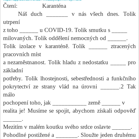
Čtení:
Karanténa
Náš duch _______ v nás všech dnes.
Tolik
utrpení
z toho ______ u COVID-19.
Tolik smutku s _____
milovaných. Tolik oddělení nemocných od ______.
Tolik izolace v karanténě. Tolik ______ ztracených
pracovních míst
a nezaměstnanost. Tolik hladu z nedostatku _____ pro
základní
potřeby. Tolik lhostejnosti, sebestřednosti a funkčního
pokrytectví ze strany vlád na úrovni ______.2 Tak
málo
pochopení toho, jak ___________ země ______ v
realita je!
Musíme se spojit, abychom získali odpověď
______.
Mezitím v malém koutku svého srdce oslavte ______.
Pohodlné postižené a _______. Sloužte jeden druhému