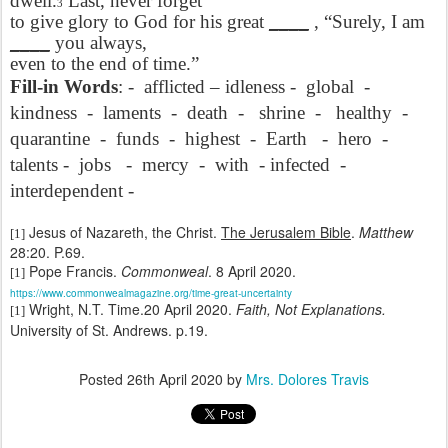
dwell.
Last, never forget
3
to give glory to God for his great
____
, “Surely, I am
____
you always,
even to the end of time.”
Fill-in Words
: -
afflicted – idleness -
global
-
kindness
-
laments
-
death
-
shrine
-
healthy
-
quarantine
-
funds
-
highest
-
Earth
-
hero
-
talents -
jobs
-
mercy
-
with
- infected
-
interdependent -
Jesus of Nazareth, the Christ.
The Jerusalem Bible
.
Matthew
[1]
28:20. P.69.
Pope Francis.
Commonweal
. 8 April 2020.
[1]
https://www.commonwealmagazine.org/time-great-uncertainty
Wright, N.T. Time.20 April 2020.
Faith, Not Explanations.
[1]
University of St. Andrews. p.19.
Posted
26th April 2020
by
Mrs. Dolores Travis