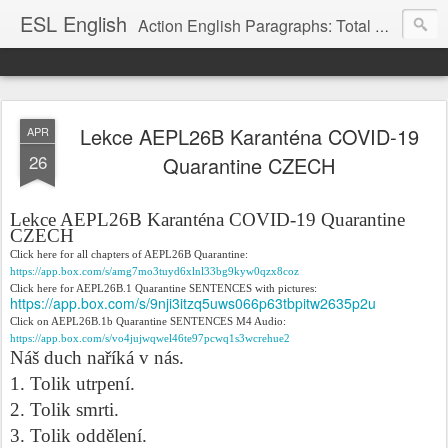
ESL English
Action English Paragraphs: Total Physical Response (TPR) Paragraphs for the High School and Adult Language Student
Lekce AEPL26B Karanténa COVID-19
APR
26
Quarantine CZECH
Lekce AEPL26B Karanténa COVID-19 Quarantine
CZECH
Click here for all chapters of AEPL26B Quarantine:
https://app.box.com/s/amg7mo3tuyd6xlnl33bg9kyw0qzx8coz
Click here for AEPL26B.1 Quarantine SENTENCES with pictures:
https://app.box.com/s/9nji3itzq5uws066p63tbpitw2635p2u
Click on AEPL26B.1b Quarantine SENTENCES M4 Audio:
https://app.box.com/s/vo4jujwqwel46te97pcwq1s3wcrehue2
Náš duch naříká v nás.
1. Tolik utrpení.
2. Tolik smrti.
3. Tolik oddělení.