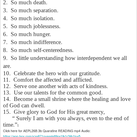
2.
So much death.
3.
So much separation.
4.
So much isolation.
5.
So much joblessness.
6.
So much hunger.
7.
So much indifference.
8.
So much self-centeredness.
9.
So little understanding how interdependent we all
are.
10.
Celebrate the hero with our gratitude.
11.
Comfort the affected and afflicted.
12.
Serve one another with acts of kindness.
13.
Use our talents for the common good.
14.
Become a small shrine where the healing and love
of God can dwell.
15.
Give glory to God for His great mercy,
“ Surely I am with you always, even to the end of
time.”
1
Click here for AEPL26B.3b Quaratine READING mp4 Audio:
https://app.box.com/s/xs871nvasslyttfipx1fk1r3jih1luv5