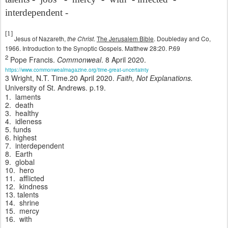
interdependent -
[1]
Jesus of Nazareth,
the Christ
.
The Jerusalem Bible
. Doubleday and Co,
1966. Introduction to the Synoptic Gospels. Matthew 28:20. P.69
2
Pope Francis.
Commonweal
. 8 April 2020.
https://www.commonwealmagazine.org/time-great-uncertainty
3 Wright, N.T. Time.20 April 2020.
Faith, Not Explanations.
University of St. Andrews. p.19.
1.
laments
2.
death
3.
healthy
4.
idleness
5. funds
6. highest
7.
interdependent
8.
Earth
9.
global
10.
hero
11.
afflicted
12.
kindness
13. talents
14.
shrine
15.
mercy
16.
with