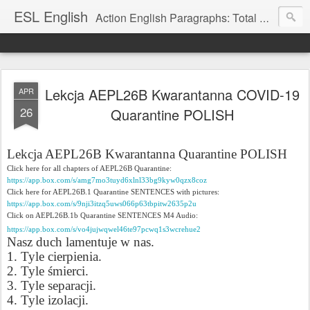
ESL English
Action English Paragraphs: Total Physical Response (TPR) Paragraphs for the High School and Adult Language Student
Lekcja AEPL26B Kwarantanna COVID-19
APR
26
Quarantine POLISH
Lekcja AEPL26B Kwarantanna
Quarantine POLISH
Click here for all chapters of AEPL26B Quarantine:
https://app.box.com/s/amg7mo3tuyd6xlnl33bg9kyw0qzx8coz
Click here for AEPL26B.1 Quarantine SENTENCES with pictures:
https://app.box.com/s/9nji3itzq5uws066p63tbpitw2635p2u
Click on AEPL26B.1b Quarantine SENTENCES M4 Audio:
https://app.box.com/s/vo4jujwqwel46te97pcwq1s3wcrehue2
Nasz duch lamentuje w nas.
1. Tyle cierpienia.
2. Tyle śmierci.
3. Tyle separacji.
4. Tyle izolacji.