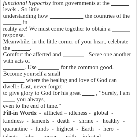
functional hypocrisy
from governments at the
______
levels.
So little
2
understanding how
___________
the countries of the
______
in
reality are! We must come together to obtain a
______
response.
Meanwhile, in the little corner of your heart, celebrate
the
______
.
Comfort the affected and
_______
.
Serve one another
with acts of
_______
. Use
_______
for the common good.
Become yourself a small
_______
where the healing and love of God can
dwell.
Last, never forget
3
to give glory to God for his great
____
, “Surely, I am
____
you always,
even to the end of time.”
Fill-in Words
: -
afflicted – idleness -
global
-
kindness
-
laments
-
death
-
shrine
-
healthy
-
quarantine
-
funds
-
highest
-
Earth
-
hero
-
talents -
jobs
-
mercy
-
with
- infected
-