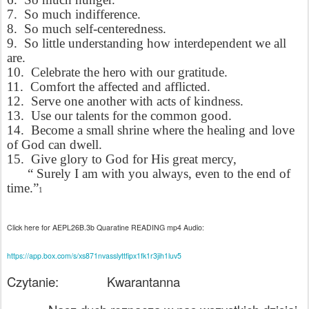
7.
So much indifference.
8.
So much self-centeredness.
9.
So little understanding how interdependent we all
are.
10.
Celebrate the hero with our gratitude.
11.
Comfort the affected and afflicted.
12.
Serve one another with acts of kindness.
13.
Use our talents for the common good.
14.
Become a small shrine where the healing and love
of God can dwell.
15.
Give glory to God for His great mercy,
“ Surely I am with you always, even to the end of
time.”
1
Click here for AEPL26B.3b Quaratine READING mp4 Audio:
https://app.box.com/s/xs871nvasslyttfipx1fk1r3jih1luv5
Czytanie:
Kwarantanna