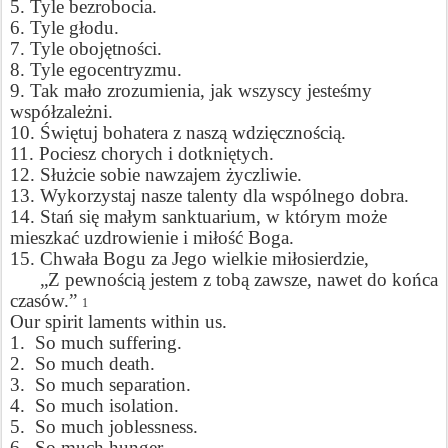
5. Tyle bezrobocia.
6. Tyle głodu.
7. Tyle obojętności.
8. Tyle egocentryzmu.
9. Tak mało zrozumienia, jak wszyscy jesteśmy
współzależni.
10. Świętuj bohatera z naszą wdzięcznością.
11. Pociesz chorych i dotkniętych.
12. Służcie sobie nawzajem życzliwie.
13. Wykorzystaj nasze talenty dla wspólnego dobra.
14. Stań się małym sanktuarium, w którym może
mieszkać uzdrowienie i miłość Boga.
15. Chwała Bogu za Jego wielkie miłosierdzie,
„Z pewnością jestem z tobą zawsze, nawet do końca
czasów.”
1
Our spirit laments within us.
1.
So much suffering.
2.
So much death.
3.
So much separation.
4.
So much isolation.
5.
So much joblessness.
6.
So much hunger.